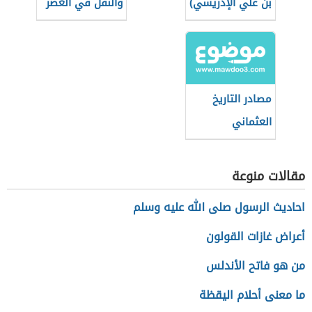
بن علي الإدريسي)
والنقل في العصر
العباسي الأول
وأثرها على الفكر
والأدب والثقافة
مصادر التاريخ
العثماني
مقالات منوعة
احاديث الرسول صلى الله عليه وسلم
أعراض غازات القولون
من هو فاتح الأندلس
ما معنى أحلام اليقظة