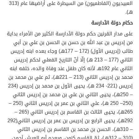
العبيديون (الفاطميون) من السيطرة على أراضيها عام (313
هـ).
حكام دولة الأدارسة
على مدار القرنين حكم دولة الأدارسة الكثير من الأمراء بداية
من إدريس بن عبد الله بن حسن بن الحسن بن علي بن أبي
طالب (إدريس الأول) (172 – 177هـ) وجاء بعده ابنه إدريس
الثاني (177 – 213 هـ) إلّا أنّ التاريخ الفعلي لحكم إدريس
الثاني عام 192هـ لأنه كان طفل عند وفاة والده، خلفه ابنه
محمد بن إدريس الثاني (213 – 221هـ)، ثم علي بن محمد بن
إدريس (221- 234 هـ)، يحيى الأول بن محمد بن إدريس (234
– 250هـ)، يحيى الثاني بن علي بن محمد بن إدريس الثاني
(250– 250 هـ)، علي الثاني بن عمر بن إدريس الثاني (250 –
265هـ)، يحيى الثالث بن القاسم بن إدريس الثاني (265 –
292هـ)، يحيى الرابع بن إدريس بن عمر بن إدريس الثاني(292
– 310هـ)، الحسن بن محمد بن القاسم بن إدريس الثاني
(310 – 312هـ)، ثمّ القاسم كنون، وبعده أبو العيش أحمد،