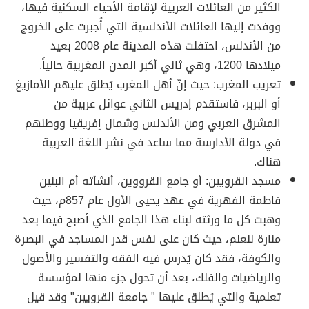
الكثير من العائلات العربية لإقامة الأحياء السكنية فيها،
ووفدت إليها العائلات الأندلسية التي أُجبرت على الخروج
من الأندلس، احتفلت هذه المدينة عام 2008 بعيد
ميلادها 1200، وهي ثاني أكبر المدن المغربية حالياً.
تعريب المغرب: حيث إنّ أهل المغرب يُطلق عليهم الأمازيغ
أو البربر، فاستقدم إدريس الثاني عوائل عربية من
المشرق العربي ومن الأندلس وشمال إفريقيا ووطنهم
في دولة الأدارسة مما ساعد في نشر اللغة العربية
هناك.
مسجد القرويين: أو جامع القرووين، أنشأته أم البنين
فاطمة الفهرية في عهد يحيى الأول عام 857م، حيث
وهبت كل ما ورثته لبناء هذا الجامع الذي أصبح فيما بعد
منارة للعلم، حيث كان على نفس قدر المساجد في البصرة
والكوفة، فقد كان يُدرس فيه الفقه والتفسير والأصول
والرياضيات والفلك، بعد أن تحول جزء منها لمؤسسة
تعلمية والتي يُطلق عليها " جامعة القرويين" وقد قيل