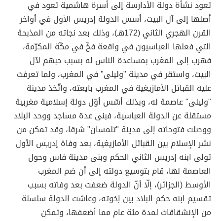
تعود نشأة دولة الأدارسة إلى أسرة هاشمية تعود في
أصلها إلى آل البيت، أسس الدولة إدريس الأول في أواخر
القرن الهجري الثاني (172هـ)، وذلك بعد نجاته من المذبحة
التي فعلها العباسيون في واقعة فخّ في مكّة المكرّمة،
فهرب إلى المغرب بمساعدة الناس له بسبب حبهم لآل
البيت، واستقر في مدينة "وليلى" في المغرب، ولما تعرفت
عليه القبائل الأمازيغية في المغرب بايعته، واتّخذ مدينة
"وليلى" عاصمة له، وبذلك أسّس أوّل دولة إسلامية مغربية
مستقلة عن الدولة العباسية، فبنى عدة مساجد ووحد البلاد
ووصلت فتوحاته إلى مدينة "تلمسان" شرقا، وقد تمكن من
نشر الإسلام بين القبائل الأمازيغية، بعد وفاة إدريس الأول
تولى ابنه إدريس الثاني الحكم وبنى مدينة فاس وحول
العاصمة لها، قام بتوسيع دولته إلى أن ضم المغرب
الأوسط (الجزائر)، إلّا أنّ الدولة ضعفت بعد وفاته بسبب
تقسيم ابنه حكم البلاد بين إخوته، وعاشت الدولة سلسلة
من الإنشقاقات لمدة مئة عام مما أضعفها، وتمكن