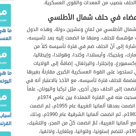
حلف بنصيب من المعدات والقوى العسكرية.
أعضاء في حلف شمال الأطلسي
مال الأطلسي من ثمانٍ وعشرين دولة، وهذه الدول
ما هي
ت مؤسّسة للحلف، ومنها ما انضمت إليه بعد تأسيسه،
العسك
إشارة إلى أنّ الحلف ضم في فترة تأسيسه كلاً من
ارك، وبلجيكا، وآيسلندا، وكندا، وهولندا، وإيطاليا،
كسمبورغ، وإنجلترا، والبرتغال، إضافةً إلى الولايات
 تستحوذ على القوة العسكرية الكبرى مقارنةً بغيرها
ما هي
نضمة للحلف فترة تأسيسه، مع الأخذ بالاعتبار أنه في
اليون
1952م انضمت إلى الحلف دول أخرى، مثل تركيا واليونان، علماً
أن اليونان انسحبت منه في الفترة الممتدة بين عامي 1974م
و1980م، ثم انضمت بعدها ألمانيا الغربية عام 1955م، ثم انضمت
إسبانيا عام 1982م، ثم انضمت ألمانيا الشرقية عام 1990م، وذلك
أسباب 
ع ألمانيا الغربية، ثمّ انضمت كلّ من المجر، والتشيك،
الفرن
بولندا عام 1999م، لتنضم إستونيا، ولتوانيا، وبلغاريا، ولاتفيا،