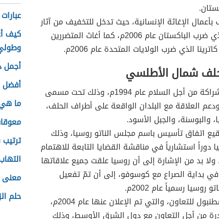
ستان.
عبارات 
 بأعمال الإغاثة الإنسانية، حيث تدخل للتخفيف من آثار
كيف أع
الزلزال الذي ضرب الباكستان عام 2006م، كما أغاث المتضررين
وطولي
ترينا الذي ضرب الولايات المتحدة عام 2006م.
أجمل د
حلف شمال الأطلسي
أفضل د
مبادرة الشراكة من أجل السلام عام 1994م، وذلك تحت مسمى
ما هي 
ودعم العلاقة مع البلدان الواقعة على أطراف الحلف،
ا، والبوسنة، والجبل الأسود.
معوقات 
قيع اتفاق تأسيس باسم مجلس الناتو روسيا، وذلك
ترتيب 
ا دوراً استشارياً في مناقشة القضايا التابعة للاهتمام
التهاب
ولا بد من الإشارة إلى أن روسيا علقت جميع علاقاتها
 في بداية الصراع مع كوسوفو، إلى أن تمّ تفعيل
معنى ا
 روسيا رسمياً عام 2002م.
حلم الز
مبادرة إسطنبول للتعاون، والتي تم الإعلان عنها عام 2004م،
رة من أجل التعاون مع دول الشرق الأوسط، وذلك