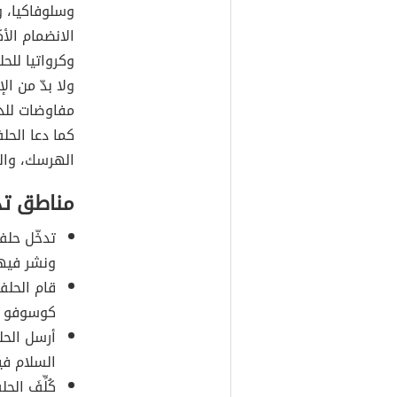
الانضمام الأك
ولا بدّ من ا
مفاوضات للدخ
كما دعا الحل
الهرسك، والب
مناطق ت
ونشر فيه
قام الحلف
كوسوفو عام 1999م، كما أدخل قوات
السلام في