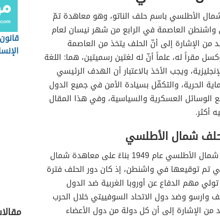
ال الأطلسي باسم حلف الناتو، وهو معاهدة تمّ
واشنطن العاصمة في الرابع من شهر نيسان لعام
قانون
لا بد من الإشارة إلى أنّ الحلف يتخذ من العاصمة
الإنسا
كسل مقراً له، علماً أنّ له لغتين رسميتين، هما: اللغة
إنجليزية، ويجب الأخذ بالاعتبار أن الهدف الرئيسي
ية الحرية، والتكفّل بسيادة الأمن في جميع الدول
يع الوسائل العسكرية والسياسية، وفي هذا المقال
 أكثر.
لف شمال الأطلسي
تأسس حلف شمال الأطلسي عام 1949 بناءً على معاهدة شمال
ي تم توقيعها في واشنطن، إذ كان دور الحلف فترة
ولي مهم الدفاع عن أوروبا الغربية ضد الدول
ف وارسو وضد دول الاتحاد السوفييتي خلال الحرب
 بد من الإشارة إلى أن كل دولة من دول الأعضاء
مقالا