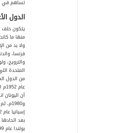
تساهم في ال
الدول ال
يتكون حلف ش
منها ما كان
ولا بد من ال
فرنسا، والدنم
والنرويج، ولو
المتحدة التي
من الدول الم
عام 
بعد اتحادها م