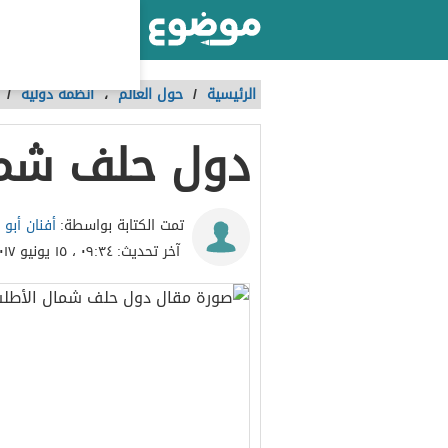
أكبر موقع عربي بالعالم
الرئيسية
/
حول العالم
،
أنظمة دولية
/
دول حلف شم
أفنان أبو 
تمت الكتابة بواسطة:
آخر تحديث:
٠٩:٣٤ ، ١٥ يونيو ٢٠١٧