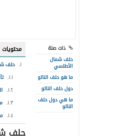
ذات صلة
محتويات
حلف شمال
١
حلف شم
الأطلسي
ما هو حلف الناتو
١.١
تأ
دول حلف الناتو
١.٢
ال
ما هي دول حلف
١.٣
م
الناتو
١.٤
مب
حلف شم