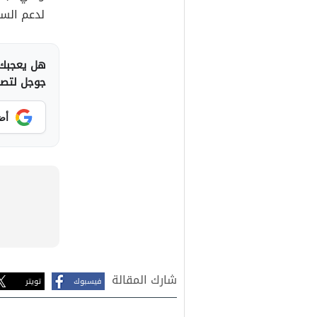
لدعم السل
هل يعجبك 
جوجل لتصلك
أض
شارك المقالة
فيسبوك
تويتر