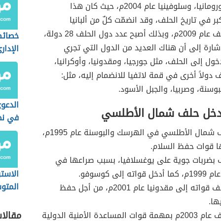
وسلوفاكيا، ورومانيا، وسلوفينيا عام 2004م، حيث كان هذا
بر في تاريخ الحلف، وقد انضمّت كلٌ من ألبانيا
وكرواتيا للحلف عام 2009م، وبذلك أصبح عدد دول الحلف 28 دولة،
خصائص
لإشارة إلى أن هناك العديد من الدول التي تجري
الإدار
ول إلى الحلف، مثل جورجيا، ومقدونيا، وأوكرانيا،
ف دولاً أخرى في قمة لاتفيا للانضمام إليه، مثل:
وسنة، وصربيا، والجبل الأسود.
الدعوى
دخل حلف شمال الأطلسي
في نظ
السعو
تدخّل حلف شمال الأطلسي في الهرسك والبوسنة عام 1995م،
ا قوات حفظ السلام.
 بضربات جوية على يوغسلافيا، بسبب صراعها في
ه إلى كوسوفو.
الاستر
المتو
أرسل الحلف قواته إلى مقدونيا عام 2001م، من أجل حفظ
المست
ها.
مقالا
كُلِّفَ الحلف عام 2003م بمهمة قوات المساعدة الأمنية الدولية