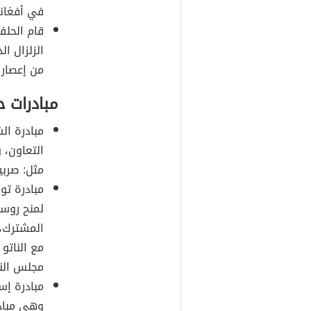
في أفغان
قام الحلف
من إعصار كا
مبادرات 
التعاون، 
مثل: صربي
مبادرة تو
لمنح روسي
المشترك، 
مع الناتو
مجلس الناتو
وهي مباد