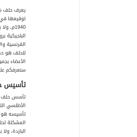
يعرف حلف شم
توقيعها في 
1940م، و
البلجيكية برو
الفرنسية وال
للحلف هو حما
الأعضاء بجم
سنعرفكم عليه
تأسيس ح
الأطلسي الت
تأسيسه هو ت
المشكلة لحل
الباردة، ولا