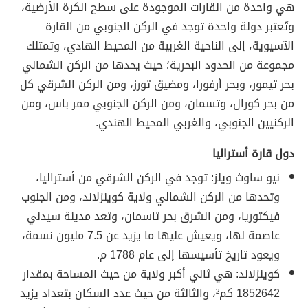
هي واحدة من القارات الموجودة على سطح الكرة الأرضية،
وتُعتبر دولة واحدة توجد في الركن الجنوبي من القارة
الآسيوية، إلى الناحية الغربية من المحيط الهادي، وتمتلك
مجموعة من الحدود البحرية؛ حيث يحدها من الركن الشمالي
بحر تيمور، وبحر أرفورا، ومضيق تورز، ومن الركن الشرقي كل
من بحر كورال، وتسمان، ومن الركن الجنوبي ممر باس، ومن
الركنيين الجنوبي، والغربي المحيط الهندي.
دول قارة أستراليا
نيو ساوث ويلز: توجد في الركن الشرقي من أستراليا،
وتحدها من الركن الشمالي ولاية كوينزلاند، ومن الجنوب
فيكتوريا، ومن الشرق بحر تاسمان، وتعد مدينة سيدني
عاصمة لها، ويعيش عليها ما يزيد عن 7.5 مليون نسمة،
ويعود تاريخ تأسيسها إلى عام 1788 م.
كوينزلاند: هي ثاني أكبر ولاية من حيث المساحة بمقدار
1852642 كم²، والثالثة من حيث عدد السكان بتعداد يزيد