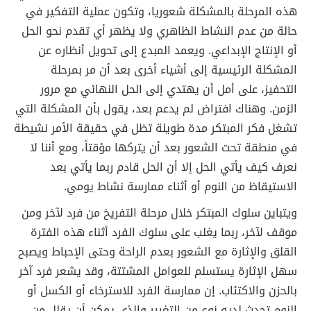
هذه المرحلة بالمشكلة شعوريا، وتكون عملية التفكير في
حالة من عدم النشاط الظاهري ولا يظهر أي تقدم نحو الحل
أو الإنتاج الإبداعي. ويعمد المبدع إلى تحويل أنظاره عن
المشكلة الرئيسية إلى أشياء أخرى بعد أن مر بمرحلة
التحفيز، على أمل أن يهتدي إلى الحل النهائي مع مرور
الزمن. وهناك افتراض لم يدعم بعد، يقول بأن المشكلة التي
تشغل فكر المبتكر مدة طويلة تظل في حقيقة الأمر نشيطة
في منطقة تحت الشعور بعد أن يتركها مؤقتاً، ومع أننا لا
نعرف كيف يأتي الحل إلا أن الحل قادم ربما يأتي بعد
الاستيقاظ من النوم أو أثناء ممارسة نشاط يومي.
ويتباين سلوك المبتكر خلال مرحلة التفريخ من فرد لآخر ومن
موقف لآخر، ربما يغلب على سلوك الفرد أثناء هذه الفترة
القلق والإثارة مع الشعور بعدم الراحة وحتى الإحباط ويصبح
سهل الإثارة يستسلم للعوامل المشتتة، وقد يشعر فرد آخر
بالحزن والاكتئاب. إن ممارسة الفرد للاسترخاء أو الكسل أو
النوم تحدث لديه نوع من التغيير والذي يمكن أن يقلل من