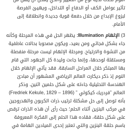
تأثير عوامل الكف أو الدفاع أو التداخل، ويهيئ الفرصة
لبزوغ الإبداع من خلال دفعة قوية جديدة وانطلاقة إلى
الأمام.
3)
الإلهام Illumination:
يظهر الحل في هذه المرحلة وكأنه
جاء بشكل فجائي ومن بعيد، ويكون مصحوبا بحالات عاطفية
من النشوة والارتياح. ومرحلة الإلهام ليست مرحلة منفصلة
ومستقلة لوحدها، وإنما جاءت وليدة كل الجهود التي قام
بها المبتكر خلال المراحل السابقة. فقد يأتي الإلهام خلال
النوم إذ ذكر ديكارت العالم الرياضي المشهور أن مبادئ
الهندسة التحليلية جاءته على شكل حلمين اثنين. وذكر
العالم "فردريك كيكولي " (Fredriek Kekule, 1829 – 1896)
بأنه توصل إلى حل مشكلة ترتيب ذرات الكربون والهدروجين
في مركب البنزين أثناء الحلم؛ حيث رأى أن هذه الذرات ترقص
على شكل حلقة، فقاده هذا الحلم إلى الفكرة المعروفة
باسم حلقة البنزين والتي تعتبر إحدى الميادين الهامة في