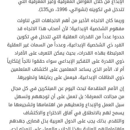
الإبداع من خلال العوامل المعرفية وغير المعرفية التي
تتدخل في تكوينه (نشواتي، 1996، ص135).
وربما كان الاتجاه الأخير من أهم الاتجاهات التي تناولت
مفهوم الشخصية الإبداعية؛ لأن أصحاب هذا الاتجاه قد
حددوا عدداً من القدرات العقلية التي تتدخل في تكوين
الفرد ذي الشخصية الإبداعية، وعدداً من السمات غير العقلية
المرتبطة بهذه القدرات، بحيث يمكن التعرف على الأفراد
ذوي القدرة على التفكير الإبداعي سواء حققوا ناتجاً إبتكارياً
أم لا، الأمر الذي يساعد المعلمين على اكتشاف المتعلمين
ذوي الطاقات الإبداعية، فيعمل على رعايتها وتطويرها.
إن الأمم المتقدمة تبحث اليوم عن المبتكرين في كل مجال
من مجالات المعرفة؛ بل تعمل على أن توجههم وتسهل
سبل العمل والإبداع وتعطيهم من اهتمامها وتشجيعها ما
يسمح لهم بالانطلاق في آفاق الاختراع والاكتشاف
والتقدم. بذلك يجب على الدول العربية بذل قصارى جهدهم
واهتماماتهم للعناية بهذا الجانب والعمل على تنميته لدى