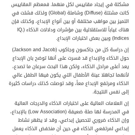
مشكلة في إيجاد مقاييس لكل منهما. فمعظم المقاييس
كانت مشتتة (Diffuse) وشاملة (Global) ولذلك فشلت في
التميز بين مواهب مختلفة أو بين أنواع الإبداع، وكذلك فإن
هناك غياباً للاستقلالية بين مؤشرات ودلالات الذكاء (IQ.
Indices) وبين بعض اختبارات الإبداع.
إن دراسة كل من جاكسون وجاكوب (Jackson and Jacob)
حول الذكاء والإبداع قد فسرت على أنها توضح بان الإبداع
يعد أعلى مراحل الذكاء، ولكن هذا البحث سرعان ما تصدع،
لأنهما تجاهلا عينة الأطفال التي يكون فيها الطفل عالي
الذكاء ومرتفع الإبداع معاً، وقد توصلت كذلك دراسات كثيرة
إلى نفس النتيجة.
إن العلامات العالية على اختبارات الذكاء والدرجات العالية
في المدرسة لها صلة ضعيفة (Low Association) بالإبداع،
وإن الذكاء ضروري لتحصيل إبداعي، وقد لا يظهر نشاط
إبداعي لمرتفعي الذكاء في حين أن منخفض الذكاء يعمل