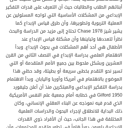
أبنائهم الطلاب والطالبات حيث أن التعرف على قدرات التفكير
الإبداعي من المشكلات الأساسية التي تواجه المسئولين عن
العملية التربوية وتطويرها، وأن طرق قياس الإبداع كما
يشير شيز 1978 Chase تحتاج إلى مزيد من الدراسة والبحث
نظراً لتعددها وتباينها وأن مشكلة قياس الإبداع عند
الأطفال هي أحد أهم المشكلات في بحوث الإبداع. وبدأ
الاهتمام العلمي بدراسة الإبداع في النصف الثاني من القرن
العشرين وبشكل ملحوظ بين جميع الأمم المتقدمة أو التي
تسير نحو التقدم بخطى سريعة أو بطيئة، وقد حظي هذا
الموضوع بالاهتمام في أمريكا وأوربا واليابان. وبدأ الاهتمام
بدراسة التفكير الإبداعي والمبتكرين منذ أن أعلن جليفورد
1950 Gilford في خطابه أمام جمعية علم النفس الأمريكية
الذي قدم فيه نموذجه عن البناء العقلي الإنساني، وكان
ذلك البداية للانطلاق لإجراء البحوث والدراسات العلمية
المختلفة في هذا الجانب، حيث أن الأفراد ذوي القدرات
الإبداعية يلعبون دوراً هاماً في تطور وتقدم المجتمعات، وأن