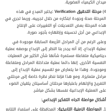
ميدان الكيمياء العضوية.
4)
مرحلة التحقيق Verification :
يختبر المبدع في هذه
المرحلة صحة وجودة ابتكاره من خلال تجريبه، وربما تجري في
هذه المرحلة بعض التعديلات أو التغييرات على الإنتاج
الإبداعي من أجل تحسينه وإظهاره بأجود صورة.
وعلى الرغم من أن المراحل الأربعة السابقة موجودة في
عملية الإبداع، إلا أنه يجدر بنا النظر إلى الإبداع بوصفه عملية
ديناميكية متفاعلة مستمرة شأنها شأن الكثير من العمليات
النفسية الأخرى. إنها دائما عملية متداخلة المراحل ومتفاعلة
وموجودة. وهذا ما يتعارض مع تقسيم عملية الإبداع إلى
مراحل متمايزة. ومع هذا فإننا ننظر نظرة خاصة إلى مرحلتي
التفريخ والإلهام باعتبارها مرحلتان أساسيتان يلقيان الضوء
على العملية الإبداعية نفسها بشكل مباشر.
أشكال مواصلة اتجاه التفكير الإبداعي:
1.
المواصلة الزمنية التاريخية:
المحافظة على استمرار التتابع