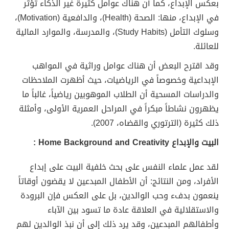
بعكس الإبداع، كما أن هناك عوامل كثيرة غير الذكاء تؤثر
في الإبداع، منها: الصحة (Health)، والدافعية (Motivation)،
وسلوك التأمل (Study Habits)، والمدرسة، والموارد المالية
للعائلة.
وقد اقترح البعض أن هناك عوامل وراثية في المواهب
الإبداعية وخصوصاً في الرياضيات، حيث أظهرت الملاحظات
والدراسات المسحية أن الطلاب الموهوبين رياضياً، غالباً ما
يظهرون نشاطاً مبكراً في المراحل العمرية الأولى، وأمثلة
ذلك كثيرة (الترتوري والقضاه، 2007).
البيت والإبداع Home Background and Creativity :
لقد عمل علماء النفس على بحث خلفية البيت على إبداع
الأفراد، ومن النتائج: أن الأطفال المبدعين لا يقضون أوقاتاً
ينعمون بدفء وحب الوالدين، بل على العكس فإن البرودة
والاستقلالية في العلاقة عادة ما تسود بين الآباء
وأطفالهم المبدعين، وقد يرد ذلك إلى أن نبذ الوالدين لهم