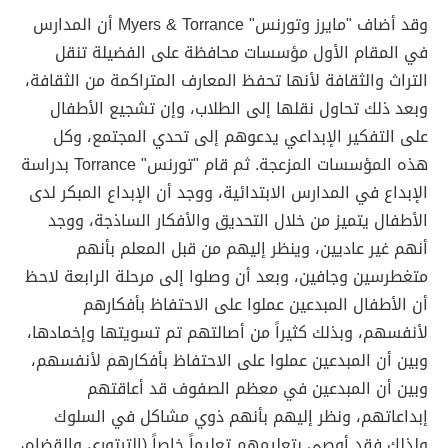
وقد أضاف "مايرز وتورنس" Myers & Torrance أن المدارس
في المقام الأول مؤسسات محافظة على الفضيلة تنقل
التراث والثقافة لأنها تحفظ المعارف المتراكمة من الثقافة،
وبعد ذلك تحاول نقلها إلى الطلاب، وإن تشجيع الأطفال
على التفكير الإبداعي يدعوهم إلى تحدي المجتمع، وكل
هذه المؤسسات المزعجة. ثم قام "تورنس" Torrance بدراسة
الإبداع في المدارس الابتدائية، ووجد أن الإبداع المبكر لدى
الأطفال يتميز من خلال التحديق والأفكار الساذجة، ووجد
أنهم غير عاديين، وينظر إليهم من قبل المعلم بأنهم
متغطرسين وجافين، وبعد أن وصلوا إلى مرحلة الرابعة لاحظ
أن الأطفال المبدعين عملوا على الاحتفاظ بأفكارهم
لأنفسهم، وبذلك كثيراً من أصالتهم تم تسويتها وإخمادها،
وبين أن المبدعين عملوا على الاحتفاظ بأفكارهم لأنفسهم،
وبين أن المبدعين في معظم الصفوف قد أعاقتهم
إبداعاتهم، ونظر إليهم بأنهم ذوي مشاكل في السلوك
ولذلك فقد أوصى بتعليمهم تعليماً خاصاً (الترتوري والقضاه،