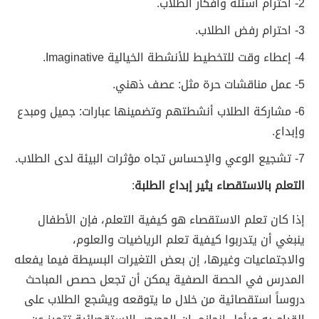
2- احترام أسئلة وأفكار الطلاب.
3- احترام رفض الطلاب.
4- إعطاء وقت للتخطيط للأنشطة الخيالية Imaginative.
5- عمل مناقشات حرة مثل: عصف ذهني.
6- مشاركة الطلاب أنشطتهم وتضمينها عبارات: جميل ومبدع
وإبداع.
7- تشجيع الوعي والإحساس تجاه مؤثرات البيئة لدى الطلاب.
التعلم بالاستقصاء يثير إبداع الطلبة
:
إذا كان تعلم الاستقصاء هو كيفية التعلم، فإن الأطفال
ينبغي أن يتدربوا كيفية تعلم الرياضيات والعلوم،
والاجتماعيات وغيرها، إن بعض التغيرات البسيطة فيما يفعله
المدرس في الحصة الصفية يمكن أن تجعل حصص المباحث
دروساً استقصائية من خلال ما يتوقعه ويشجع الطلاب على