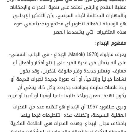
عملية التقدم والرقى تعتمد على تنمية القدرات والإمكانات
والمهارات المختلفة لأبناء المجتمع، وأن التفكير الإبداعي
هو الوسيلة الفعالة لتطوير أي مجتمع وتحديثه في ضوء
هذه المتغيرات التي يشهدها العصر.
مفهوم الإبداع:
يعرف مارلوك (1978 (Marlok, الإبداع - في الجانب النفسي-
على أنه يتمثل في قدرة الفرد على إنتاج أفكار وأفعال أو
معارف، وتعتبر جديدة وغير مألوفة للآخرين، وقد يكون
نشاطاً خيالياً وإنتاجياً، أو أنه صورة جديدة لخبرات قديمة أو
ربط علاقات سابقة بمواقف جديدة، وكل ذلك ينبغي أن
يكون لهدف معين ويأخذ طابعا علميا أوفينا أو أدبيا أو غيره.
ويرى جيلفورد 1957 أن الإبداع هو تنظيم عدد من القدرات
العقلية البسيطة، وتختلف هذه التنظيمات فيما بينها
باختلاف مجال الإبداع، وهذه القدرات هي الطلاقة الفكرية
والمرونة التكيفية والأصالة والحساسية للمشكلات وإعادة