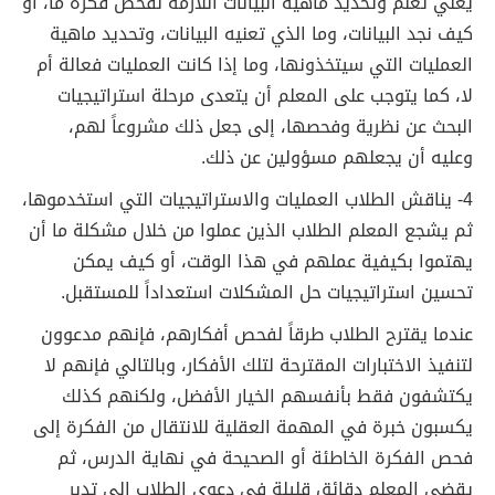
يعني تعلم وتحديد ماهية البيانات اللازمة لفحص فكرة ما، أو
كيف نجد البيانات، وما الذي تعنيه البيانات، وتحديد ماهية
العمليات التي سيتخذونها، وما إذا كانت العمليات فعالة أم
لا، كما يتوجب على المعلم أن يتعدى مرحلة استراتيجيات
البحث عن نظرية وفحصها، إلى جعل ذلك مشروعاً لهم،
وعليه أن يجعلهم مسؤولين عن ذلك.
4- يناقش الطلاب العمليات والاستراتيجيات التي استخدموها،
ثم يشجع المعلم الطلاب الذين عملوا من خلال مشكلة ما أن
يهتموا بكيفية عملهم في هذا الوقت، أو كيف يمكن
تحسين استراتيجيات حل المشكلات استعداداً للمستقبل.
عندما يقترح الطلاب طرقاً لفحص أفكارهم، فإنهم مدعوون
لتنفيذ الاختبارات المقترحة لتلك الأفكار، وبالتالي فإنهم لا
يكتشفون فقط بأنفسهم الخيار الأفضل، ولكنهم كذلك
يكسبون خبرة في المهمة العقلية للانتقال من الفكرة إلى
فحص الفكرة الخاطئة أو الصحيحة في نهاية الدرس، ثم
يقضي المعلم دقائق قليلة في دعوى الطلاب إلى تدبر