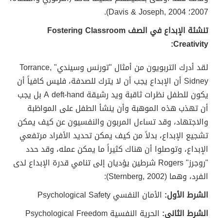
2007؛ Davis & Joseph, 2004).
تنشئة الإبداع في الصف Fostering Classroom
Creativity:
لقد أدرك التربويون من أمثال "تورنس وسيندي" Torrance,
Sidney أن الإبداع يجب أن لا يترك للصدفة، فليس كافياً أن
يكون للطفل نظرات ثاقبة ويد رشيقة A deft-hand بل يجب
أن تهذب هذه الموهبة وأن ينشأ الطفل على المواظبة
والاجتهاد، وقد تساءل المربون والنفسيون عن كيف يمكن
تشجيع الإبداع، بدلاً من كيف يمكن تحديد الأفراد مرتفعي
الإبداع، وتوصلوا أن هناك كثيراً ما يمكن عمله، وقد حدد
"روجرز" Rogers شرطين يؤديان إلى تنامي قدرة الإبداع لدى
الفرد، وهما (Sternberg, 2002):
الشرط الأول:
الأمان النفسي Psychological Safety
الشرط الثاني:
الحرية النفسية Psychological Freedom