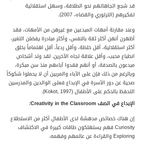
قد شجع اتجاهاتهم نحو الطلاقة، وسهل استقلالية
تفكيرهم (الترتوري والقضاه، 2007).
وعند مقارنة أمهات المبدعين مع غيرهن من الأمهات، فقد
أظهرن أنهن أكثر ثقة بالنفس، وأكثر مبادرة يفضلن التغير،
أكثر استقلالية، أقل خلطة، وأقل ردعاً، أقل اهتماماً بخلق
انطباع محبب، وأقل علاقة تجاه الآخرين. لقد ولد أشخاص
مبدعون بالصدفة، أو أنهم فقدوا آباءهم منذ سن مبكرة،
وبالرغم من ذلك فإن على الآباء والمربين أن لا يحملوا شكوكاً
صحية عن دور الأسرة في الإبداع فعلى الوالدين والمدرسين
التحفظ بالحكم على الأطفال (Kokot, 1997).
الإبداع في الصف Creativity in the Classroom:
إن هناك خصائص مدهشة لدى الأطفال أكثر من الاستطلاع
Curiosity فهم يستهلكون طاقات كبيرة في الاكتشاف
Exploring والقراءة عن عالمهم وفهمه.