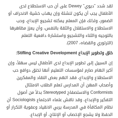
لقد شدد "ديوي" Dewey على أن حب الاستطلاع لدى
الأطفال يجب أن يكون تنشئة وإن يهذب خشية الانحراف أو
الضمور، ولذلك فإن المعلم يمكنه تشجيع الإبداع، وحب
الاستطلاع والاستقلال والثقة بالنفس، وأن يعزز مظاهرها
بالتوجيه والثناء والتشجيع واستشارة دافعية التعلم
(الترتوري والقضاه، 2007).
خلق وتطوير الإبداع Stifling Creative Development:
إن السبيل إلى تطوير الإبداع لدى الأطفال ليس سهلاً، وإن
أكبر اتهام صارم لمؤسسات التعليم أنها تخنق دوافع حب
الاستطلاع والإبداع، فقد اتهم بعض النقاد والمفكرين
وأصحاب المهن أن المدارس تعلم الطلاب الامتثال
Conformists والاستصفاح Stereotyped بدلاً من أصول
التفكير والإبداع، وقد ناقش علماء الاجتماع Sociologists أن
نظام المكافأة في المدرسة يربي الانقياد وعفوية التكرار أو
الحفظ ولا يشجع الإخصاب أو الإنتاج، أو الإبداع.