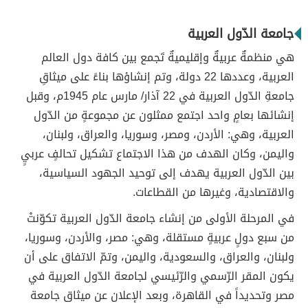
جامعة الدّول العربية
هي منظمةٌ عربيةٌ وإقليميةٌ تَجمع بين كافة دول العالم
العربية، وعددها 22 دولة، وتم إنشاؤها بناءً على ميثاقِ
جامعةِ الدّول العربية في 22 آذار/ مارس عام 1945م، وقبل
إنشائها بعامٍ واحد اجتمع ممثلون عن مجموعةٍ من الدّول
العربية، وهي: الأردن، ومصر، وسوريا، والعراق، ولبنان،
واليمن، وكان الهدف من هذا الاجتماع تشكيل تحالفٍ عربيٍ
بين الدّول العربية يهدف إلى توحيد الجهود السياسية،
والاقتصادية، وغيرها من القطاعات.
في المرحلة الأولى من إنشاء جامعة الدّول العربية تكوّنتْ
من سبع دولٍ عربيةٍ مستقلة، وهي: مصر، والأردن، وسوريا،
ولبنان، والعراق، والسعودية، واليمن، وتمّ الاتفاق على أن
يكون المقر الرّسمي والرّئيسي لجامعة الدّول العربية في
مصر وتحديداً في القاهرة، وبعد الإعلان عن ميثاق جامعة