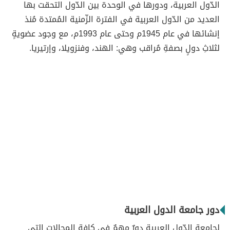
الدّول العربية، ودورها في الوحدة بين الدّول التحقت بها
العديد من الدّول العربية في الفترة الزّمنية المُمتدة مُنذ
إنشائها في عام 1945م وحتى عام 1993م، مع وجود عضويةٍ
لثلاثِ دولٍ بصفةِ مُراقب وهي: الهند، وفنزويلا، وإرتيريا.
دور جامعة الدول العربية
لِجامعة الدّول العربية دورٌ مهمٌ في كافة المجالات التي