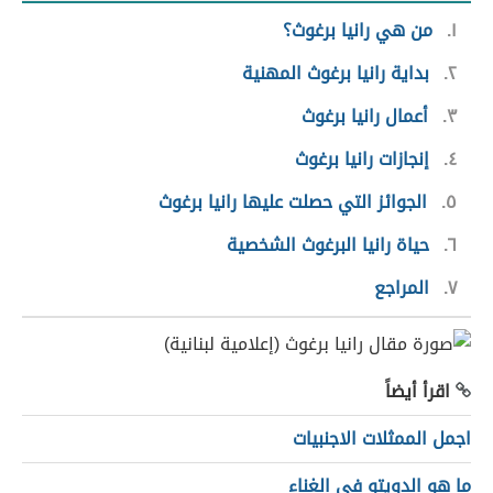
١
من هي رانيا برغوث؟
٢
بداية رانيا برغوث المهنية
٣
أعمال رانيا برغوث
٤
إنجازات رانيا برغوث
٥
الجوائز التي حصلت عليها رانيا برغوث
٦
حياة رانيا البرغوث الشخصية
٧
المراجع
اقرأ أيضاً
اجمل الممثلات الاجنبيات
ما هو الدويتو في الغناء