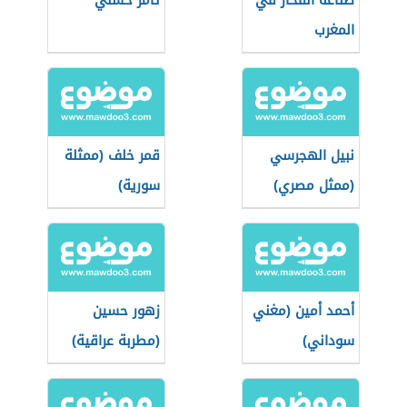
صناعة الفخار في
تامر حسني
المغرب
نبيل الهجرسي
قمر خلف (ممثلة
(ممثل مصري)
سورية)
أحمد أمين (مغني
زهور حسين
سوداني)
(مطربة عراقية)