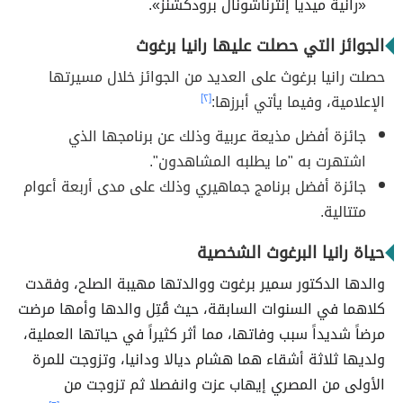
«رانية ميديا إنترناشونال برودكشنز».
الجوائز التي حصلت عليها رانيا برغوث
حصلت رانيا برغوث على العديد من الجوائز خلال مسيرتها
الإعلامية، وفيما يأتي أبرزها:
[٢]
جائزة أفضل مذيعة عربية وذلك عن برنامجها الذي
اشتهرت به "ما يطلبه المشاهدون".
جائزة أفضل برنامج جماهيري وذلك على مدى أربعة أعوام
متتالية.
حياة رانيا البرغوث الشخصية
والدها الدكتور سمير برغوت ووالدتها مهيبة الصلح، وفقدت
كلاهما في السنوات السابقة، حيث قُتِل والدها وأمها مرضت
مرضاً شديداً سبب وفاتها، مما أثر كثيراً في حياتها العملية،
ولديها ثلاثة أشقاء هما هشام ديالا ودانيا، وتزوجت للمرة
الأولى من المصري إيهاب عزت وانفصلا ثم تزوجت من