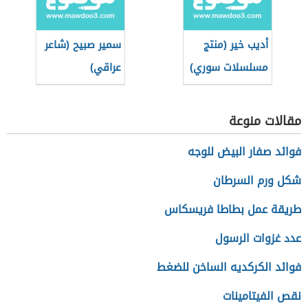
أديب خير (منتج
سمير صبيح (شاعر
مسلسلات سوري)
عراقي)
مقالات منوعة
فوائد صفار البيض للوجه
شكل ورم السرطان
طريقة عمل بطاطا فريسكاس
عدد غزوات الرسول
فوائد الكركديه الساخن للضغط
نقص الفيتامينات