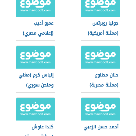
جوليا روبرتس
عمرو أديب
(ممثلة أمريكية)
(إعلامي مصري)
حنان مطاوع
إلياس كرم (مغني
(ممثلة مصرية)
وملحن سوري)
أحمد حسن الزعبي
كندا علوش