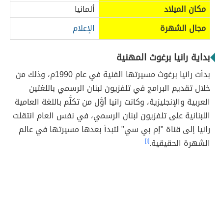
مكان الميلاد
ألمانيا
مجال الشهرة
الإعلام
بداية رانيا برغوث المهنية
بدأت رانيا برغوث مسيرتها الفنية في عام 1990م، وذلك من
خلال تقديم البرامج في تلفزيون لبنان الرسمي باللغتين
العربية والإنجليزية، وكانت رانيا أوَّل من تكلَّم باللغة العامية
اللبنانية على تلفزيون لبنان الرسمي، في نفس العام انتقلت
رانيا إلى قناة "إم بي سي" لتبدأ بعدها مسيرتها في عالم
الشهرة الحقيقية.
[١]