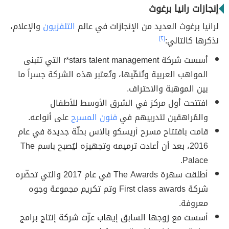
إنجازات رانيا برغوث
لرانيا برغوث العديد من الإنجازات في عالم
التلفزيون
والإعلام،
نذكرها كالتالي:
[٢]
أسست شركة r*stars talent management التي تتبنى
المواهب العربية وتُنمِّيها، وتُعتبر هذه الشركة جسراً ما
بين الموهبة والاحتراف.
افتتحت أول مركز في الشرق الأوسط للأطفال
والمُراهقين لتدريبهم في
فنون المسرح
على أنواعه.
قامت بافتتاح مسرح أريسكو بالاس بحلّة جديدة في عام
2016، بعد أن أعادت ترميمه وتجهيزه ليُصبح باسم The
Palace.
أطلقت سهرة The Awards في عام 2017 والتي تحضّره
شركة First class awards وتم تكريم مجموعة وجوه
معروفة.
أسست مع زوجها السابق إيهاب عزّت شركة إنتاج برامج