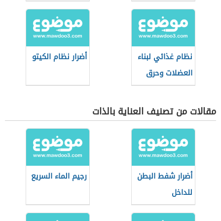
المسلوق
نظام غذائي لبناء
أضرار نظام الكيتو
العضلات وحرق
الدهون
مقالات من تصنيف العناية بالذات
أضرار شفط البطن
رجيم الماء السريع
للداخل