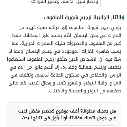
وخضار قليل الدسم، وعصير الفواكه
الآثار الجانبية لرجيم شوربة الملفوف
يؤدي رجيم شوربة الملفوف إلى تراكم نسبة كبيرة من
الغازات في بطن الإنسان، لأنّه يعتمد على استهلاك مقدار
كبير من الملفوف والخضروات قليلة السعرات الحرارية، مما
يُسبب ظاهرة الغازات الموجودة في جسم الإنسان، ومما لا
شكَّ فيه أنّ الأشخاص الذين طبَّقوا رجيم الملفوف استطاعوا
تخفيف وزنهم بفعالية وكفاءة، إلا أنّهم عانوا من آلام في
الرأس، وانخفاض في مستوى الطاقة لديهم، وتقلبات في
المزاج، وقلة التركيز، وشعور بتعب وإرهاق شديد، كما عانى
بعضهم من التوتر والعصبية والاكتئاب.
هل يعجبك محتوانا؟ أضف موضوع كمصدر مفضل لديك
على جوجل لتصلك مقالاتنا أولاً بأول في نتائج البحث.