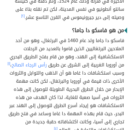
الأخيرة في منزله وذلك عام 1524، وتم دفنه في كنيسة
سانتو أنطونيو في نفس المدينة، لكن تم نقله بناءً على
وصيته إلى دير جيرونيموس في القرن التاسع عشر.
[٢]
من هو فاسكو دا جاما؟
فاسكو دا جاما ولد عام 1460 في البرتغال، وهو من أحد
الملاحين البرتغاليين الذين قاموا بالعديد من الرحلات
الاستكشافية إلى الهند، وهو من قام بفتح الطريق البحري
من أوروبا الغربية إلى الشرق عن طريق
رأس الرجاء الصالح
،
[١]
وسبب استكشافات دا غاما هو أن الذهب والتوابل والثروات
الأخرى ذات قيمة في أوروبا والبرتغال، لكن كانت مهمة
الإبحار من خلال الطرق البحرية الطويلة للوصول إلى هذه
الثروات في آسيا صعبة للغاية، لذا كان الهدف من هذه
الاستكشافات هو إيجاد أسرع الطرق للوصول إلى الهند عبر
البحر، حيث قام بهذه المهمة دا غاما وساعد في فتح طريق
تجاري إلى آسيا، وكانت اكتشافاته حقبة جديدة من
الاستكشافات والتجارة في العالم.
[٤]