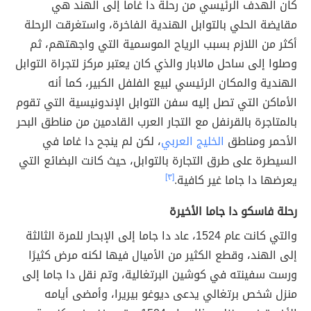
كان الهدف الرئيسي من رحلة دا غاما إلى الهند هي
مقايضة الحلي بالتوابل الهندية الفاخرة، واستغرقت الرحلة
أكثر من اللازم بسبب الرياح الموسمية التي واجهتهم، ثم
وصلوا إلى ساحل
مالابار والذي كان يعتبر مركز لتجراة التوابل
الهندية والمكان الرئيسي لبيع الفلفل الكبير، كما أنه
الأماكن التي تصل إليه سفن التوابل الإندونيسية التي تقوم
بالمتاجرة بالقرنفل مع التجار العرب القادمين من مناطق البحر
الأحمر ومناطق
الخليج العربي
، لكن لم ينجح دا غاما في
السيطرة على طرق التجارة بالتوابل، حيث كانت البضائع التي
يعرضها دا جاما غير كافية.
[٣]
رحلة فاسكو دا جاما الأخيرة
والتي كانت عام 1524، عاد دا جاما إلى الإبحار للمرة الثالثة
إلى الهند، وقطع الكثير من الأميال فيها لكنه مرض كثيرًا
ورست سفينته في كوشين البرتغالية، وتم نقل دا جاما إلى
منزل شخص برتغالي يدعى ديوغو بيريرا، وأمضى أيامه