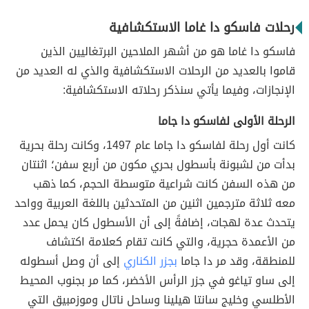
رحلات فاسكو دا غاما الاستكشافية
فاسكو دا غاما هو من أشهر الملاحين البرتغاليين الذين
قاموا بالعديد من الرحلات الاستكشافية والذي له العديد من
الإنجازات، وفيما يأتي سنذكر رحلاته الاستكشافية:
الرحلة الأولى لفاسكو دا جاما
كانت أول رحلة لفاسكو دا جاما عام 1497، وكانت رحلة بحرية
بدأت من لشبونة بأسطول بحري مكون من أربع سفن؛ اثنتان
من هذه السفن كانت شراعية متوسطة الحجم، كما ذهب
معه ثلاثة مترجمين اثنين من المتحدثين باللغة العربية وواحد
يتحدث عدة لهجات، إضافةً إلى أن الأسطول كان يحمل عدد
من الأعمدة حجرية، والتي كانت تقام كعلامة اكتشاف
للمنطقة، وقد مر دا جاما
بجزر الكناري
إلى أن وصل أسطوله
إلى ساو تياغو في جزر الرأس الأخضر، كما مر بجنوب المحيط
الأطلسي وخليج سانتا هيلينا وساحل ناتال وموزمبيق التي