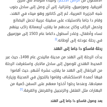
الأسطول من
الرأس الأخضر
، وميناء سوفالا في شرق
أفريقيا، وموزمبيق، وتنزانيا، إلى أن وصل إلى ساحل جنوب
شبه الجزيرة العربية، ثم إلى كانانور وهو ميناء في الهند،
وقام دا جاما بالاستيلاء على سفينة عربية تحمل البضائع
وتحمل الركاب وكان عددهم ما يقارب أربعمائة راكب بينهم
نساء وأطفال، وغادر أسطول داغاما عام 1503 إلى موزمبيق
في رحلة عودته إلى أوطانه.
[١]
رحلة فاسكو دا جاما إلى الهند
بدأت الرحلة إلى الهند من مدينة ماليندي عام 1498، حيث عبر
المحيط الهندي للوصول إلى ساحل مالابار، واستغرقت الرحلة
من البرتغال إلى الهند ما يقارب عشرة أشهر، حيث أقاموا
فيها أعمدة الاستكشاف وقاموا بالتجول في المدينة وزيارة
معبادها، وعندما رحلوا أخذوا معهم على السفن كمية من
البهارات مثل الفلفل والزنجبيل والقرنفل والقرفة.
[٢]
بعد وصول فاسكو دا جاما إلى الهند