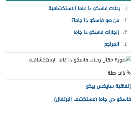
١
رحلات فاسكو دا غاما الاستكشافية
٢
من هو فاسكو دا جاما؟
٣
إنجازات فاسكو دا جاما
٤
المراجع
ذات صلة
إتفاقية سايكس بيكو
فاسكو دي جاما (مستكشف البرتغال)