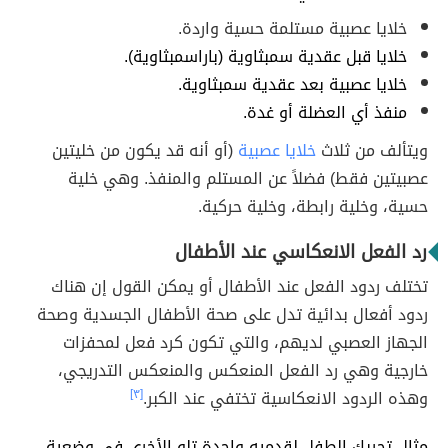
خلايا عصبية مستلمة حسية واردة.
خلايا قبل عقدية سمبثاوية (باراسمبثاوية).
خلايا عصبية بعد عقدية سمبثاوية.
منفذ أي العضلة أو غدة.
ويتألف من ثلاث
خلايا عصبية
(أو أنه قد يكون من خليتين
عصبيتين فقط) فضلاً عن المستلم والمنفذ. وهي خلية
حسية، وخلية رابطة، وخلية حركية.
رد الفعل الانعكاسي عند الأطفال
تختلف ردود الفعل عند الأطفال أو يمكن القول إن هناك
ردود أفعال بدائية تدل على صحة الأطفال الجسدية وصحة
الجهاز العصبي لديهم، والتي تكون كرد فعل لمحفزات
خارجية وهي رد الفعل المنعكس والمنعكس التدريجي،
وهذه الردود الانعكاسية تختفي عند الكبر .
[٣]
مثال تحريك الطفل لقدميه واحدة تلو الأخرى في وضعية