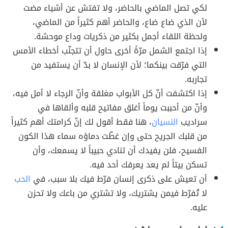
لكي تصل الماضي بالحاضر، ولا تفتش عن أشياء مضت
لأن الذي ضاع ضاع، والحاضر أهم كثيراً من الماضي،
ولحظة اللقاء أجمل بكثير من ذكريات وداع موحشة.
إذا اجتمع الشمل مرّةً أخرى حاول أن تتجنّب أخطاء الأمس
التي فرّقت بينكما؛ لأن الإنسان لا بدّ أن يستفيد من
تجاربه.
إذا اكتشفت أنّ كل الأبواب مغلقة وأنّ الرجاء لا أمل فيه،
وأنّ من أحببت يوماً أغلق مفاتيح قلبه وألقاها في
سراديب
النسيان
، هنا فقط أقول لك إنّ كرامتك أهم كثيراً
من قلبك الجريح حتى وإن غطّت دماؤه سماء هذا الكون
الفسيح، فلن يفيدك أن تنادي حبيباً لا يسمعك، وأن
تسكن بيتاً لم يعد يعرفك أحد فيه.
أن تعيش على ذكرى إنسان فرّط فيك بلا سبب، في
الحب
لا تُفرّط فيمن يشتريك، ولا تشتري من باعك ولا تحزن
عليه.