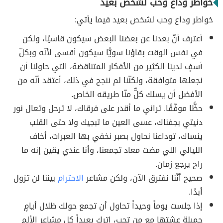
خواطر وداع وحب لشخص بعيد
خواطر وداع وحب لشخص بعيد فيما يأتي:
أعترف أنّ بعدنا عن بعضنا البعض سيكون قاسيًا، ولكن
في نفس الوقت بقاؤنا سويًّا سيكون أقسى لأنّه وبكلّ
أسفٍ لدينا الكثير من الأفكار المتناقضة، التي حاولنا أن
نجعلها متوافقة، ولكنّنا لم ننجح في ذلك، أعتقد أنّه من
الأفضل أن يسلك كلٌّ منّا طريقه الخاص.
حظًّا موفّقًا. تراني ما أقدر على فرقاك، لا ترحل وتعال نور
دنيتي بجفناك، عسى العين ما تبجيك ولا حتى القلب
ينساك، توداعنا نحاول بصبر نخفي بها العبرات، أخاف
الليالي اللي مضت معاد تجمعنا، وأنا عندي يقين إنه ما
راح يرجع زمان.
صحيح أنّنا نفترق الآن، ولكن مشاعر
الاحترام
بيننا لن تزول
أبدًا.
إذا جلست يوماً وحيداً تحاول أن تجمع حولك ظلال أيامٍ
جميلة عشتها مع من تحب، اترك بعيداً كل مشاعر الألم