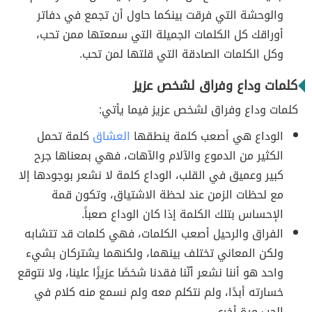
والوحشة التي فرقت بينكما حاول أن تجمع في دفاتر
أوراقك كل الكلمات الجميلة التي سمعتها ممن تحب،
وكل الكلمات الصادقة التي قلتها لمن تحب.
كلمات وداع وفراق لشخص عزيز
كلمات وداع وفراق لشخص عزيز فيما يأتي:
الوداع هي أصعب كلمة ينطقها
العشاق
كلمة تحمل
الكثير من الدموع والآلام والآهات، فهي بمعناها جرح
كبير وعميق في القلب، الوداع كلمة لا نشعر بوجودها إلا
مع لحظات الزمن عند لحظة الاشتياق، وتكون قمة
الإحساس بتلك الكلمة إذا كان الوداع صعباً.
الفراق والرحيل أصعب الكلمات، فهي كلمات قد تتشابه
ولكن المعاني تختلف بينهما، ولكنهما يشتركان بشيء
واحد هو أننا نشعر أنّنا فقدنا شخصًا عزيزًا علينا، ولا نتوقع
خسارته أبدًا، ولم نتكلم معه ولم نسمع منه كلام في
الحب مرة أخرى.