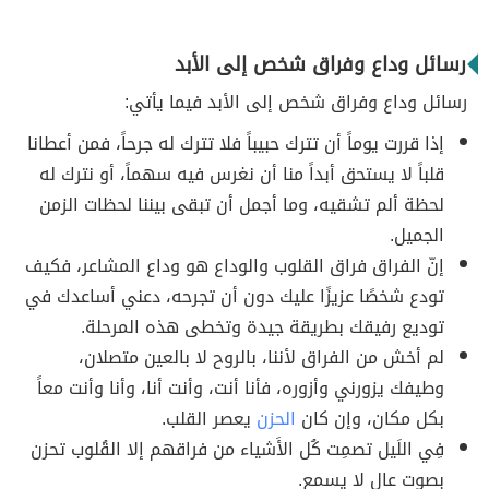
رسائل وداع وفراق شخص إلى الأبد
رسائل وداع وفراق شخص إلى الأبد فيما يأتي:
إذا قررت يوماً أن تترك حبيباً فلا تترك له جرحاً، فمن أعطانا
قلباً لا يستحق أبداً منا أن نغرس فيه سهماً، أو نترك له
لحظة ألم تشقيه، وما أجمل أن تبقى بيننا لحظات الزمن
الجميل.
إنّ الفراق فراق القلوب والوداع هو وداع المشاعر، فكيف
تودع شخصًا عزيزًا عليك دون أن تجرحه، دعني أساعدك في
توديع رفيقك بطريقة جيدة وتخطى هذه المرحلة.
لم أخش من الفراق لأننا، بالروح لا بالعين متصلان،
وطيفك يزورني وأزوره، فأنا أنت، وأنت أنا، وأنا وأنت معاً
بكل مكان، وإن كان
الحزن
يعصر القلب.
فِي اللَيل تصمِت كُل الأَشياء من فراقهم إلا القُلوب تحزن
بصوت عالٍ لا يسمع.