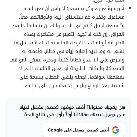
أخبره بشعورك وكيف تشعر: لا بأس أن تعبر له عن
مشاعرك وتخبره كم ستشتاق إليه، ولأوقاتكما معاً،
وتُسمعَه أجمل كلام في الحب، وأنك لن تنساه أبداً بعد
الفراق، إن كنت لا تجيد التعبير عن مشاعرك بهذه
الطريقة أو لم تجد الفرصة المناسبة لذلك اكتب كل ما
تشعر به وما تريد إخباره إياه في خطاب وأعطه له،
واحرص على ألا يبدو خطاباً كئيباً، وذكره ببعض المواقف
المضحكة والنكات الظريفة أو بعض الكلمات التي لا
يفهمها سواكما، اجعله ينهى الخطاب ببسمة على
شفتيه بعد الوداع وليس بدمعة حزن على فراقك.
هل يعجبك محتوانا؟ أضف موضوع كمصدر مفضل لديك
على جوجل لتصلك مقالاتنا أولاً بأول في نتائج البحث.
أضف كمصدر مفضل على Google