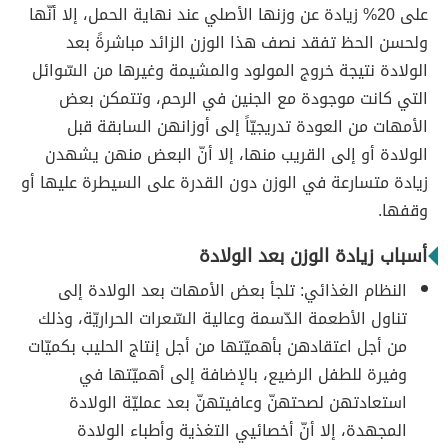
على 20% زيادة عن وزنها الأصلي عند نهاية الحمل، إلا أنّها
ولحسن الحظ تفقد نصف هذا الوزن الزائد مباشرةً بعد
الولادة نتيجة خروج المولود والمشيمة وغيرها من السّوائل
التي كانت موجودة مع الجنين في الرحم، وتتمكن بعض
الأمهات من العودة تدريجيّاً إلى أوزانهن السابقة قبل
الولادة أو إلى القريب منها، إلا أنّ البعض منهن يشهدن
زيادة متسارعة في الوزن دون القدرة على السيطرة عليها أو
وقفها.
أسباب زيادة الوزن بعد الولادة
النظام الغذائي: تلجأ بعض الأمهات بعد الولادة إلى
تناول الأطعمة الدّسمة وعالية السّعرات الحراريّة، وذلك
من أجل اعتقادهن بأهميّتها من أجل إنتاج الحليب بكميّات
وفيرة للطفل الرضيع، بالإضافة إلى أهميّتها في
استعادتهن لصحتهنّ وعافيتهنّ بعد عمليّة الولادة
المجهدة، إلا أنّ أخصائيي التغذية وأطباء الولادة