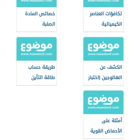
تكافؤات العناصر
خصائص المادة
الكيميائية
الصلبة
الكشف عن
طريقة حساب
الهالوجين (اختبار
طاقة التأين
بيلشتاين)
أمثلة على
الأحماض القوية