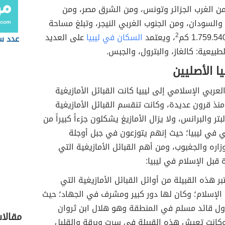
ن الغرب الجزائر وتونس، ومن الشرق مصر، ومن
والسودان، ومن الجنوب الغربي النيجر، وتبلغ مساحة
2
، ويعتمد
السكان في ليبيا
على العديد
عدد س
طبيعية: كالغاز، والبترول، والجبس.
ا الأصليين
لعربي الإسلامي إلى ليبيا كانت القبائل الأمازيغية
ذ قرون عديدة، وكانت تنقسم القبائل الأمازيغية
بتر والبرانس، ولا يزال الأمازيغ يشكلون جزءاً كبيراً من
ي في ليبيا؛ حيث إنهم يتوزعون في جبل أوجلة
اره والجغبوب، ومن أهم القبائل الأمازيغية التي
قبل الإسلام في ليبيا:
ر هذه القبيلة من أوائل القبائل الأمازيغية التي
لإسلام؛ وكان لها دور كبير ومشرف في الجهاد؛ حيث
أول قائد مسلم في المنطقة وهو هلال ابن ثروان
مقالا
وكانت تعيش هذه القبيلة في سرت وبرقة والقليل