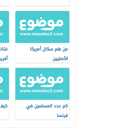
من هم سكان أمريكا
فئات
الأصليين
أفريق
كم عدد المسلمين في
كيف 
فرنسا