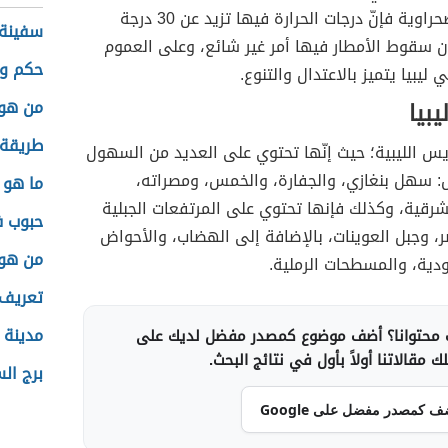
بالمناطق الصحراوية فإنّ درجات الحرارة فيها تزيد عن 30 درجة
سفينة 
ن سقوط الأمطار فيها أمر غير شائع، وعلى العموم
حكم وخ
ي ليبيا يتميز بالاعتدال والتنوع.
من هو 
بيا
طريقة 
ريس الليبية؛ حيث إنّها تحتوي على العديد من السهول
ل: سهل بنغازي، والجفارة، والخمس، ومصراته،
ما هو 
رقية، وكذلك فإنها تحتوي على المرتفعات الجبلية
حبوب ف
ر، وجبل العوينات، بالإضافة إلى الهضاب، والأحواض
من هو 
أودية، والمسطحات الرملية.
تعريف 
مدينة 
محتوانا؟ أضف موضوع كمصدر مفضل لديك على
 مقالاتنا أولاً بأول في نتائج البحث.
برج ال
ف كمصدر مفضل على Google