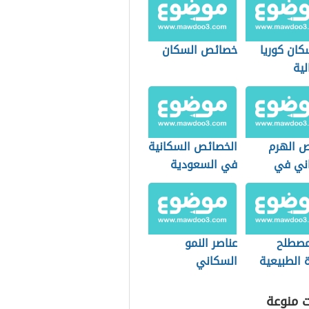
كان كوريا
خصائص السكان
لية
 الهرم
الخصائص السكانية
ني في
في السعودية
معات الهرمة
مصطلح
عناصر النمو
ة الطبيعية
السكاني
غرافيا
ت منوعة