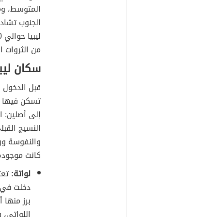
المتوسط، وم
الجنوب تشاد 
ليبيا حوالي 1.759.540 كم
من الثروات ال
سكان ليبي
قبل الدخول ا
تسكن فيها من
إلى أصلين: ال
النسيج القبل
والنفوسة ووز
كانت موجودة 
لواتة:
تعتب
دخلت في ا
برز منها 
اللواتي، 