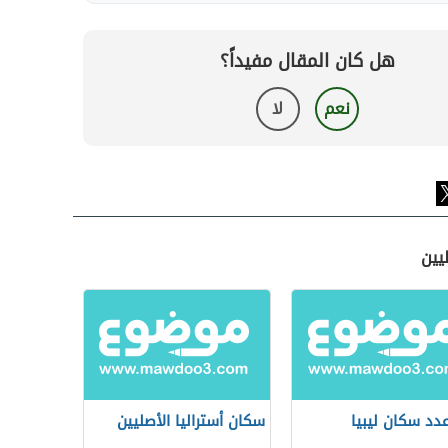
هل كان المقال مفيداً؟
نعم
لا
يين
دد سكان ليبيا
سكان أستراليا الأصليين