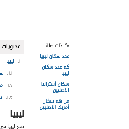
ذات صلة
محتويات
عدد سكان ليبيا
١
ليبيا
كم عدد سكان
ليبيا
١.١
سك
سكان أستراليا
١.٢
من
الأصليين
١.٣
تض
من هم سكان
أمريكا الأصليين
ليبيا
تقع ليبيا في