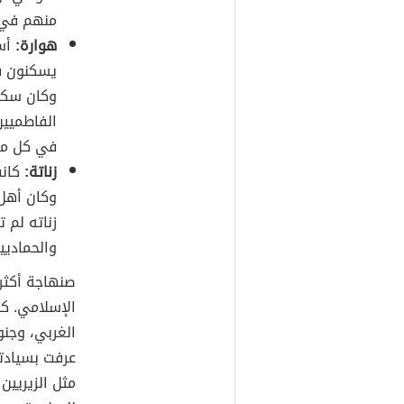
منهم في 
هوارة:
أسه
يسكنون ف
وكان سكان
الفاطميين
في كل من
زناتة:
كانت
وكان أهل 
زناته لم 
والحماديي
صنهاجة أكثر 
الإسلامي. ك
الغربي، وجن
عرفت بسيادت
مثل الزيريين