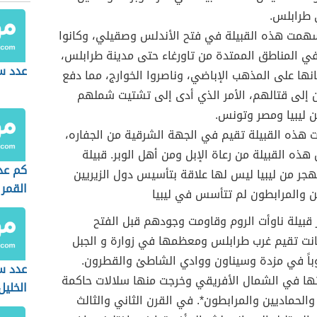
طرابلس.
مت هذه القبيلة في فتح الأندلس وصقيلي، وكانوا
ي المناطق الممتدة من تاورغاء حتى مدينة طرابلس،
عدد س
ها على المذهب الإباضي، وناصروا الخوارج، مما دفع
 إلى قتالهم، الأمر الذي أدى إلى تشتيت شملهم
 ليبيا ومصر وتونس.
 هذه القبيلة تقيم في الجهة الشرقية من الجفاره،
هذه القبيلة من رعاة الإبل ومن أهل الوبر. قبيلة
كم عد
تهجر من ليبيا ليس لها علاقة بتأسيس دول الزيريين
القمر
ن والمرابطون لم تتأسس في ليبيا
قبيلة ناوأت الروم وقاومت وجودهم قبل الفتح
انت تقيم غرب طرابلس ومعظمها في زوارة و الجبل
وباً في مزدة وسيناون ووادي الشاطئ والقطرون.
عدد س
ها في الشمال الأفريقي وخرجت منها سلالات حاكمة
الخليل
 والحماديين والمرابطون*. في القرن الثاني والثالث