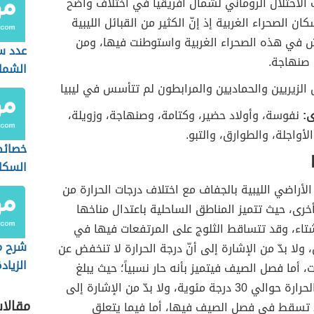
 الاحتلال الروماني لشمال أفريقيا في اختلاف واضح
ن الصحراء الغربية إذ إنّ الكثير من القبائل الليبية
ش في هذه الصحراء الغربية واستوطنت فيها، ومن
عدد س
 صنهاجة.
الشما
الزيريين والحماديين والمرابطون لم تتأسس في ليبيا
ى:
نفوسة، وأولاد حضير، وكتامة، وصنهاجة، وزويلة،
لأواجلة، والطوارق، والتبو.
خصائص
السكا
المجت
لأراضي الليبية بالجفاف مع اختلاف درجات الحرارة من
رى، حيث تتميز المناطق الساحلية باعتدال مناخها
اء، وقد تتساقط الثلوج على المرتفعات فيها في
شرح 
 ولا بدّ من الإشارة إلى أنّ درجة الحرارة لا تنخفض عن
الزياد
 أما فصل الصيف فيتميز بأنه حار نسبياً؛ حيث يبلغ
في الج
معدل درجة الحرارة حوالي 30 درجة مئوية، ولا بدّ من الإشارة إلى
مقالا
لا تسقط في فصل الصيف فيها، أما فيما يتعلق