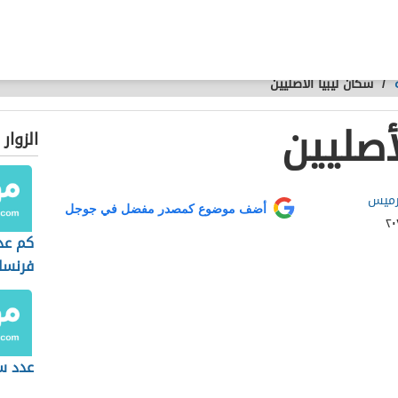
/
سكان ليبيا الأصليين
أصليين
الزوار
 رميس
أضف موضوع كمصدر مفضل في جوجل
كم عد
فرنسا
عدد سك