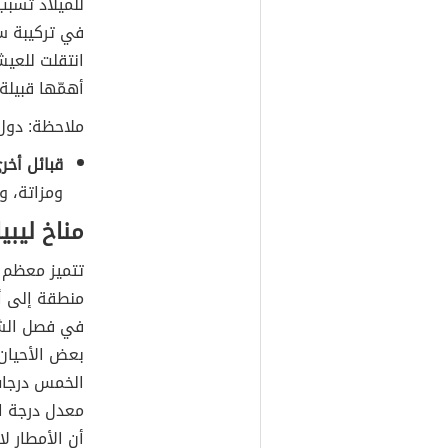
للميلاد تسبب
في تركيبة سكا
انتقلت للعي
أهمّها قبيلة
ملاحظة: دول 
قبائل أخر
ومزاتة، وا
مناخ ليبيا
تتميز معظم ا
منطقة إلى أخ
في فصل الشت
بعض الأحيان،
الخمس درجات،
أن الأمطار 