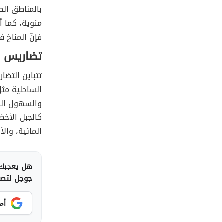
مئوية، كما أ
فإنّ المناخ ف
تضاريس لي
تتباين التضا
الساحلية مث
والسهول الش
كالجبل الأخض
المائية، وال
هل يعجبك 
جوجل لتصلك
أض