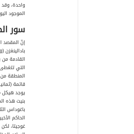
واحدة، وقد ب
الموجود اليو
سور ال
إنّ المقصد ا
القادمة من 
التي تتغطى 
المنطقة من 
قائمة (ثماني
يوجد هيكل م
باغوداس الثل
الحاكم الأخي
غوجيتا، لكن 