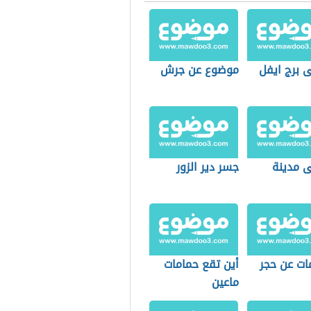
 برج ايفل
موضوع عن جرش
ى مدينة
جسر دير الزور
ات عن حجر
أين تقع حمامات
ماعين