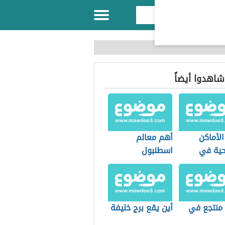
 شاهدوا أيضاً
لأماكن
أهم معالم
حية في
اسطنبول
ول
منتجع في
أين يقع برج خليفة