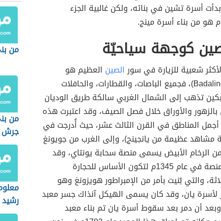
دأت أسرة تشين في بنائه، ولكن غالبية الجزء
م هو من بناء أسرة مينج.
صين كوجهة سياحيّة
من بنى
لأكثر شعبية للزيارة في سور
الصين
العظيم هو
بادالينغزن (Badaling)، فجميع الباصات، والقطارات، والحافلات
بكين تذهب إلى الشمال الغربي سالكة طريق الوديان
بالزهور والأوراق خلال فصل الصيف، وقد اعتبرت هذه
من بن
أجمل المناطق في القرن الثالث عشر، حيث أُدرجت في
جرش
ة مشاهد عظيمة من يانجينج)، وإلى الغرب من جويونغ
ن الرخام الأبيض يسمى منصة سحابة يونتاي، وقد
بنيت هذه المنصة في عام 1345م لتكون الأساس للحجارة
اثة، والتي بُنيت بأمر من الإمبراطور هويزونغ وهو
معلوم
ر لأسرة يان، وقد كان يسمى الهيكل آنذاك جسر معبد
رشيد
وبعد أن دمر بعد سقوط أسرة يان تم بناء معبد