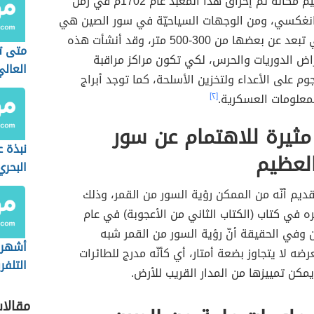
السلام العظيم مكانه تم إحراق هذا المعبد عام 1702م في زمن
كانغكسي، ومن الوجهات السياحيّة في سور الصين هي
المنصات التي تبعد عن بعضها من 300-500 متر، وقد أنشأت هذه
متى تم
اض الدوريات والحرس، لكي تكون مراكز مراقبة
العالي
م على الأعداء ولتخزين الأسلحة، كما توجد أبراج
لمعلومات العسكرية.
[٢]
ثيرة للاهتمام عن سور
نبذة 
لعظيم
البحري
ديم أنّه من الممكن رؤية السور من القمر، وذلك
ره في كتاب (الكتاب الثاني من الأعجوبة) في عام
ولكن وفي الحقيقة أنّ رؤية السور من القمر شبه
أشهر 
ضه لا يتجاوز بضعة أمتار، أي كأنّه مدرج للطائرات
التلفر
مكن تمييزها من المدار القريب للأرض.
مقالا