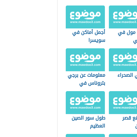
مول في
أجمل أماكن في
ي
سويسرا
 الصحراء
معلومات عن برجي
بتروناس في
ماليزيا
قع قصر
طول سور الصين
العظيم