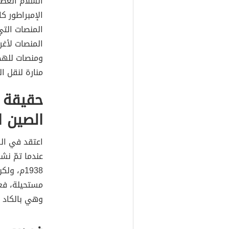
الإمبراطور 
المنصات لأغر
ومنصات للهجو
منارة لنقل ا
حقيقة م
الصين ا
اعتقد في الق
عندما تمّ نش
1938م، 
مستحيلة، فعر
وهي بالكاد ي