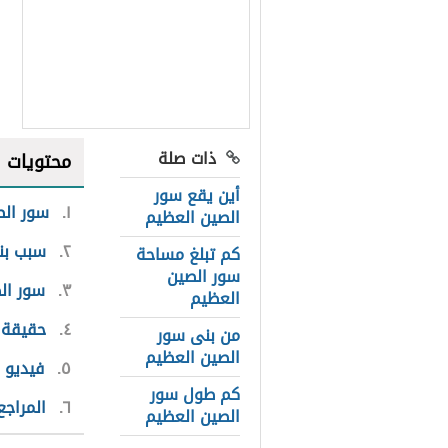
ذات صلة
محتويات
أين يقع سور
١
سور الص
الصين العظيم
٢
سبب بن
كم تبلغ مساحة
سور الصين
٣
سور ال
العظيم
٤
حقيقة 
من بنى سور
الصين العظيم
٥
فيديو 
كم طول سور
٦
المراجع
الصين العظيم