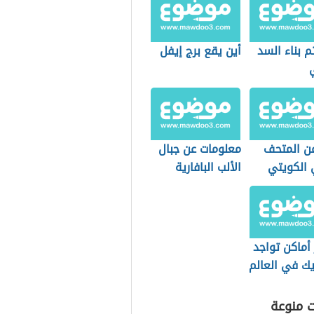
 بناء السد
أين يقع برج إيفل
عن المتحف
معلومات عن جبال
 الكويتي
الألب البافارية
أماكن تواجد
يك في العالم
ت منوعة