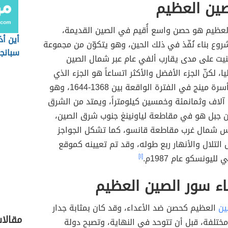
صين العظيم
لعظيم هو حصن واسع أُقيم في الصين القديمة،
أين أ
شروع بناء نُفّذ في ذلك الحين، وهو يتكوّن من مجموعة
سبانجا
ُنيت على مدى يقارب ألفي عام عبر شمال الصين
، لكنّ الجزء الأفضل والأكثر اتساعاً هو الجزء الذي
 مينج في الفترة الواقعة بين 1368-1644، وهو
آلاف وثمانمئة وخمسين كيلومتراً، ويمتد من الشرق
ن جبل هو في مقاطعة لياونينغ جنوب شرق الصين،
اس شمال غرب مقاطعة قانسو، كما تشكل الجواجز
 التلال والأنهار ربع طوله، وقد تم تعيينه كموقع
لليونسكو عام 1987م.
[١]
ء سور الصين العظيم
ين
العظيم كحصن ضد الأعداء، وقد كان بمثابة جدار
مقالا
 مختلفة، قبل أن تتوحد في النهاية، وتصبح دولة