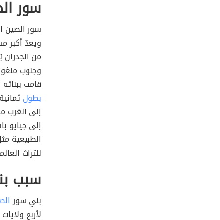
سور ال
سور الصين ا
ويعدّ أكبر م
من الجدران ب
وجنوب منغوليا
قامت ببنائه أسرة
بطول
ثمانية 
إلى الغرب م
إلى جيايو ب
الطبيعية مثل
للتراث العالمي 
سبب بنا
بني سور
الص
لأربع ولايات