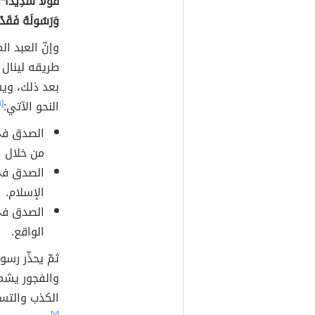
قَوْلًا سَدِيدًا* ي
وَرَسُولَهُ فَقَدْ 
وإنّ العبد ا
طريقه لينال 
بعد ذلك، ويش
النحو الآتي:
[٦]
الصدق في 
من خلال ا
الصدق في 
الإسلام.
الصدق في
الواقع.
ثمّ يحذّر رس
والفجور يشمل
الكذب والتسا
[٧]