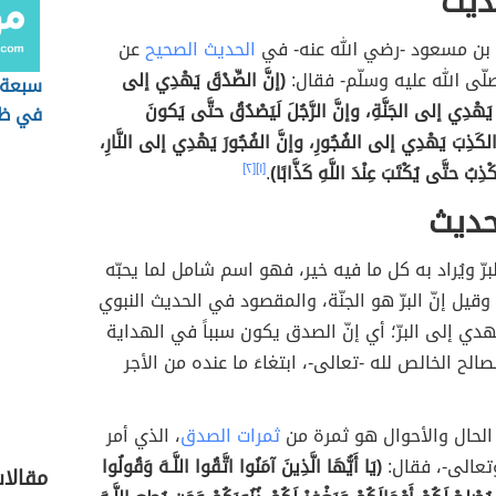
ديث
ه بن مسعود -رضي الله عنه- في
الحديث الصحيح
عن
لّى الله عليه وسلّم- فقال:
(إنَّ الصِّدْقَ يَهْدِي إلى
سبعة 
ِرَّ يَهْدِي إلى الجَنَّةِ، وإنَّ الرَّجُلَ لَيَصْدُقُ حتَّى يَكونَ
في ظل
الكَذِبَ يَهْدِي إلى الفُجُورِ، وإنَّ الفُجُورَ يَهْدِي إلى النَّارِ،
إلا ظل
كْذِبُ حتَّى يُكْتَبَ عِنْدَ اللَّهِ كَذَّابًا)
.
[١]
[٢]
حديث
رّ ويُراد به كل ما فيه خير، فهو اسم شامل لما يحبّه
وقيل إنّ البرّ هو الجنّة، والمقصود في الحديث النبوي
هدي إلى البرّ؛ أي إنّ الصدق يكون سبباً في الهداية
الح الخالص لله -تعالى-، ابتغاءَ ما عنده من الأجر
الحال والأحوال هو ثمرة من
ثمرات الصدق
، الذي أمر
تعالى-، فقال:
(يَا أَيُّهَا الَّذِينَ آمَنُوا اتَّقُوا اللَّـهَ وَقُولُوا
مقالا