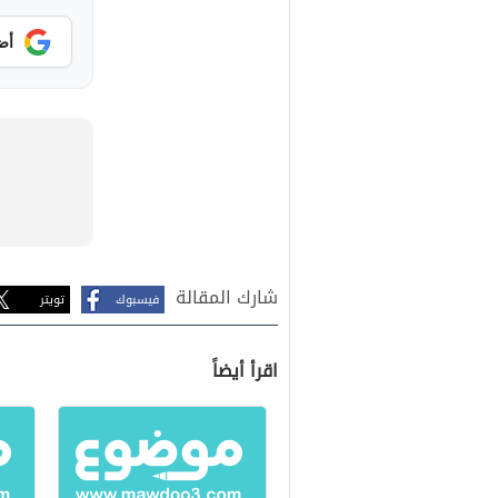
أض
شارك المقالة
فيسبوك
تويتر
اقرأ أيضاً