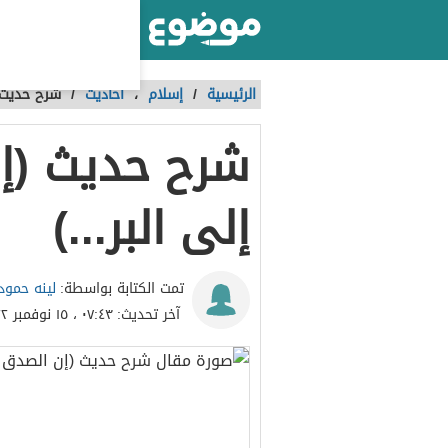
أكبر موقع عربي بالعالم
الرئيسية
/
إسلام
،
أحاديث
/
شرح حديث (
شرح حديث (إ
إلى البر...)
لينه حمود
تمت الكتابة بواسطة:
آخر تحديث:
٠٧:٤٣ ، ١٥ نوفمبر ٢٠٢٢