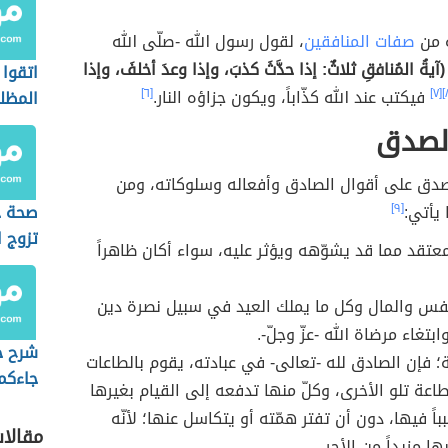
ة من
صفات المنافقين
، لقول رسول الله -صلّى الله
(آيةُ المُنافقِ ثلاثٌ: إذا حدَّثَ كذبَ، وإذا وعدَ أخلفَ، وإذا
اتقوا 
[٧]
فيكتب عند الله كذّاباً، ويكون جزاؤه النار.
[٦]
المظل
الصدق
لصدق على أقوال الصادق وأفعاله وسلوكاته، ومن
 يأتي:
[٩]
صحة ح
تزوج ا
عتقد مما قد يشوّهه ويؤثر عليه، سواء أكان ظاهراً
استك
الدين)
فس والمال وكل ما يملك العيد في سبيل نصرة دين
ابتغاء مرضاة الله -عزّ وجلّ-.
شرح ح
ة؛ فإن الصادق لله -تعالى- في عبادته، يقوم بالطاعات
جاءكم 
طاعة تلو الأخرى، وكلّ منها تدفعه إلى القيام بغيرها
دينه)
اً فيها، دون أن تفتر همّته أو يتكاسل عنها؛ لأنّه
مقالا
بها مزيداً من الأجر.