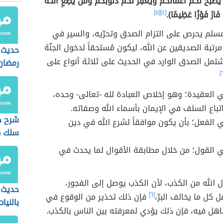
ُصْلِحْ لَكُمْ أَعْمَالَكُمْ وَيَغْفِرْ لَكُمْ ذُنُوبَكُمْ وَمَن يُطِعِ اللَّـهَ
فَازَ فَوْزًا عَظِيمًا).
[٤]
[٥]
لمسلم يحرص على التزام الصدق وتحرّيه، والسير في
مرتبة الصديقين عن الله، ليكون مُستحقاً لدخول الجنّة
حديث 
تمل الصدق الوارد في الحديث على ثلاثة أنواع على
رمضان
العقيدة؛ وهو إخلاص العبادة لله -تعالى- وحده،
تباع السلف في الإيمان بأسماء الله وصفاته.
شرح ح
الفعل؛ بأن يكون موافقاً لشرع الله في دين
سلك ط
فيه عل
 القول؛ من خلال مطابقة الأقوال لما يحدث في
ول الله من الكذب، لأن الكذب يوصل إلى الفجور،
حديث إ
 كل ما يخالف البرّ،
[٦]
فإن ذلك تحذير من الوقوع في
بالنيات
هل فيه، فإن ذلك يؤدي لمعرفته بين الناس بالكذب.