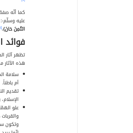
كما أنّه صف
عليه وسلّم-:
ائتُمِنَ خانَ)
،
[٨]
فوائد 
تظهر آثار ا
هذه الآثار ما
سلامة الم
أم باطناً.
تقديم الن
الإسلام، و
علو الهمّ
والقربات 
وتكون سبب
إنّما يريد 