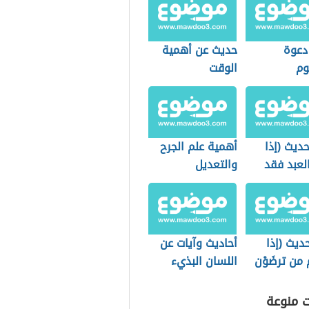
دعوة
حديث عن أهمية
وم
الوقت
ديث (إذا
أهمية علم الجرح
لعبد فقد
والتعديل
مل نصف
ديث (إذا
أحاديث وآيات عن
من ترضَوْن
اللسان البذيء
ت منوعة