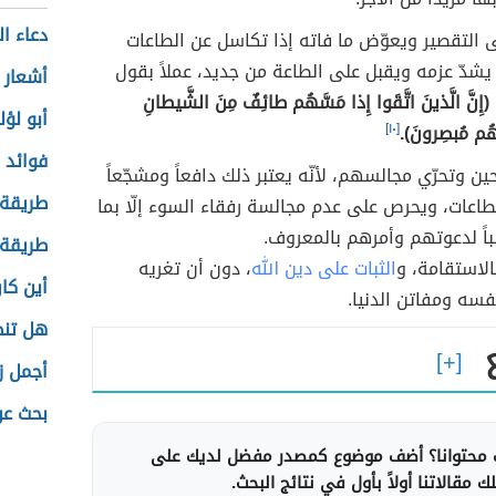
دعاء ا
افى التقصير ويعوّض ما فاته إذا تكاسل عن الطاعات
 يشدّ عزمه ويقبل على الطاعة من جديد، عملاً بقول
أشعار 
(إِنَّ الَّذينَ اتَّقَوا إِذا مَسَّهُم طائِفٌ مِنَ الشَّيطانِ
أبو لؤ
 هُم مُبصِرونَ).
[١٠]
فوائد 
ين وتحرّي مجالسهم، لأنّه يعتبر ذلك دافعاً ومشجّعاً
طريقة 
طاعات، ويحرص على عدم مجالسة رفقاء السوء إلّا بما
باً لدعوتهم وأمرهم بالمعروف.
طريقة 
الاستقامة، و
الثبات على دين الله
، دون أن تغريه
أين كا
سه ومفاتن الدنيا.
هل تنظ
أجمل ز
بحث عن
محتوانا؟ أضف موضوع كمصدر مفضل لديك على
 مقالاتنا أولاً بأول في نتائج البحث.