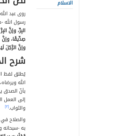
نص الح
الاسلام
روى عبد الل
رسول الله -ص
البِرِّ، وإنَّ الب
صِدِّيقًا، وإنَّ 
وإنَّ الرَّجُلَ لَيَ
شرح ال
يُطلق لفظ الب
الله ويرضاه، 
بأنّ الصدق ي
إلى العمل الص
والثواب.
[٣]
والصلاح في 
به -سبحانه و