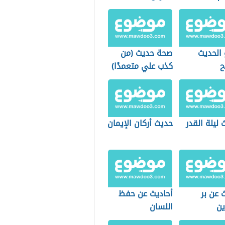
 الحديث
صحة حديث (من
ح
كذب علي متعمدًا)
 ليلة القدر
حديث أركان الإيمان
 عن بر
أحاديث عن حفظ
ين
اللسان