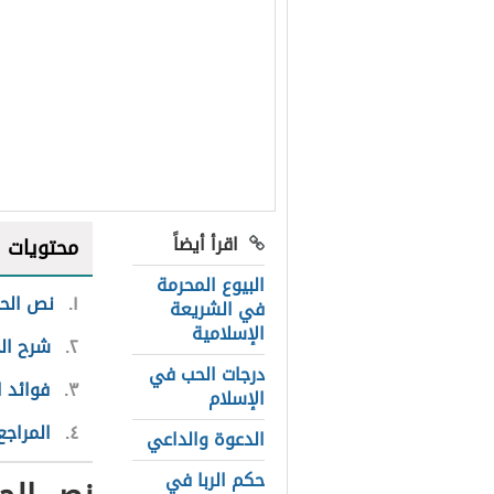
اقرأ أيضاً
محتويات
البيوع المحرمة
١
نص الح
في الشريعة
الإسلامية
٢
شرح ال
درجات الحب في
٣
فوائد 
الإسلام
٤
المراجع
الدعوة والداعي
حكم الربا في