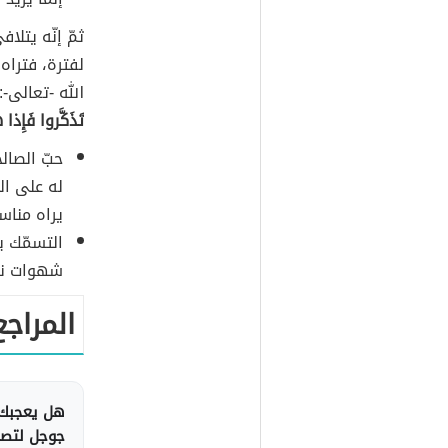
ثمّ إنّه يتل
لفترة، فتراه
الله -تعالى-:
تَذَكَّروا فَإِذا
حبّ الصالح
له على ال
يراه مناس
التسمّك ب
شهوات نف
المراجع
هل يعجبك 
جوجل لتصلك