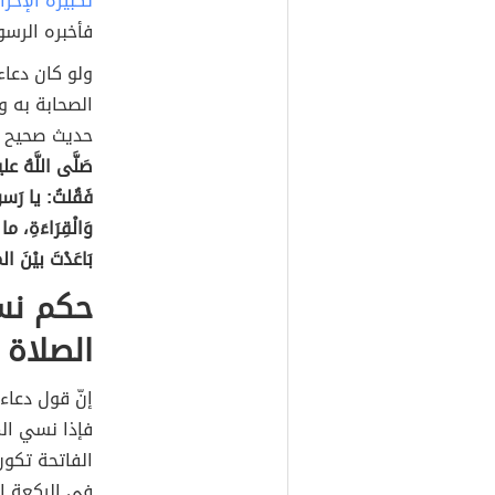
تكبيرة الإحر
فأخبره الرسو
ولو كان دعاء
الصحابة به و
حديث صحيح عن
صَلَّى اللَّهُ علي
فَقُلتُ: يا رَسولَ
وَالْقِرَاءَةِ، ما
بَاعَدْتَ بيْنَ ال
حكم نس
الصلاة
إنّ قول دعاء
فإذا نسي الم
الفاتحة تكون
في الركعة ال