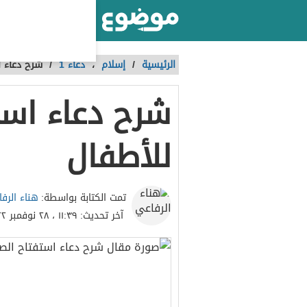
أكبر موقع عربي بالعالم
الرئيسية
/
إسلام
،
دعاء 1
/
شرح دعاء ا
شرح دعاء است
للأطفال
هناء الرف
تمت الكتابة بواسطة:
آخر تحديث:
١١:٣٩ ، ٢٨ نوفمبر ٢٠٢٢