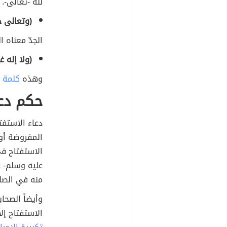
لله -تعالى-.
(وتعالى 
الجدّ معناه 
(ولا إله غ
وهذه
كلمة ا
حكم دعا
دعاء الاستفت
المفروضة أو
الاستفتاح في
عليه وسلم- ع
منه في الصلا
وأيضاً الصحا
الاستفتاح إل