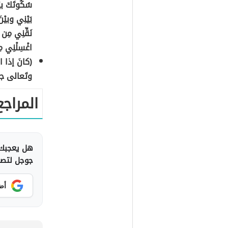
سُكُوتَكَ بيْن
بَيْنِي وبيْنَ
نَقِّنِي مِن 
اغْسِلْنِي مِن
(كانَ إذا اف
وتَعالى جدُّ
المراجع
هل يعجبك 
جوجل لتصلك
أض