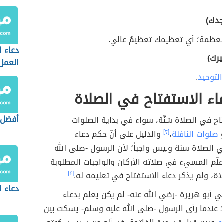
جدك)
العظمة؛ أي تعظيمك تعظيمٌ عالي.
دعاء ا
يرك)
العمل
لتوحيد
.
ء الاستفتاح في الصلاة
أفضل ذ
اح في الصلاة سُنّة، سواء في بداية الصلوات
صلوات النافلة
،
[٣]
والدليل على أنّ حكم دعاء
 الصلاة سنة وليس واجباً؛ لأن الرسول -صلى الله
لّم المسيء في صلاته الأركان والواجبات المطلوبة
ة، ولم يذكر دعاء الاستفتاح في تعليمه له.
[٤]
دعاء ا
بي أبو هريرة -رضي الله عنه- لم يكن يعلم بدعاء
ا عندما رأى الرسول -صلى الله عليه وسلم- يسكت بين