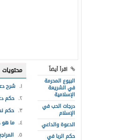
اقرأ أيضاً
محتويات
البيوع المحرمة
١
شرح دعا
في الشريعة
الإسلامية
٢
حكم دع
درجات الحب في
٣
حكم نس
الإسلام
٤
ما هو د
الدعوة والداعي
٥
المراجع
حكم الربا في