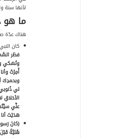
لأنها سنة و
ما هو د
هناك عدّة صي
كان النبي إ
فطَر السَّم
ونُسُكي وم
أُمِرْتُ وأنا
وبحمدِكَ أن
لي ذُنوبي ج
الأخلاقِ لا
عنِّي سيِّئَ
هدَيْتَ أنا 
(كانَ رَسولُ 
هُنَيَّةً قَبْل