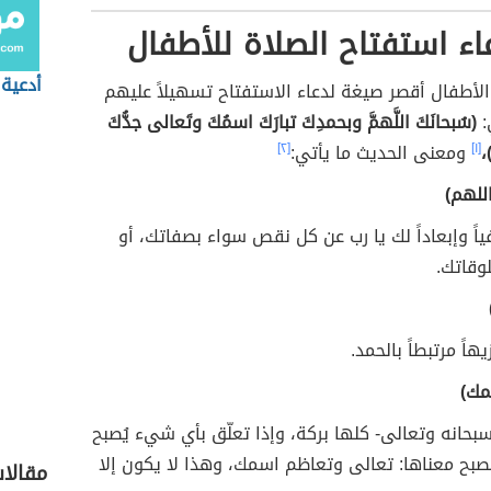
ء استفتاح الصلاة للأطفال
أدعية 
لأطفال أقصر صيغة لدعاء الاستفتاح تسهيلاً عليهم
:
(سُبحانَكَ اللَّهمَّ وبحمدِكَ تبارَكَ اسمُكَ وتَعالى جدُّكَ
،
[١]
ومعنى الحديث ما يأتي:
[٢]
للهم)
فياً وإبعاداً لك يا رب عن كل نقص سواء بصفاتك، أو
وقاتك.
هاً مرتبطاً بالحمد.
مك)
سبحانه وتعالى- كلها بركة، وإذا تعلّق بأي شيء يُصبح
صبح معناها: تعالى وتعاظم اسمك، وهذا لا يكون إلا
مقالا