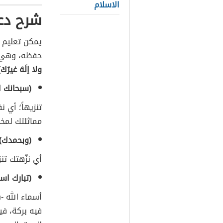
الاسلام
شرح دعا
يمكن تعليم ا
حفظه، وهي
ولا إلَهَ غيرُكَ)
(سبحانك ا
تنزيهاً؛ أي ن
مماثلتك لمخل
(وبحمدك)
أي نزّهتك تنزي
(تبارك اس
أسماء الله -
فيه بركة، في