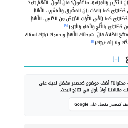
َ التَّكْبِيرِ وَالْقِرَاءَةِ، ما تَقُولُ؟ قالَ أَقُولُ: اللَّهُمَّ بَاعِدْ
 خَطَايَايَ كما بَاعَدْتَ بيْنَ المَشْرِقِ وَالْمَغْرِبِ، اللَّهُمَّ
خَطَايَايَ كما يُنَقَّى الثَّوْبُ الأبْيَضُ مِنَ الدَّنَسِ، اللَّهُمَّ
 خَطَايَايَ بالثَّلْجِ وَالْمَاءِ وَالْبَرَدِ)
.
[٩]
تتَحَ الصَّلاةَ قالَ: سُبحانَكَ اللَّهمَّ وبحمدِكَ تبارَكَ اسمُكَ
كَ ولا إلَهَ غيرُكَ)
.
[١]
محتوانا؟ أضف موضوع كمصدر مفضل لديك على
 مقالاتنا أولاً بأول في نتائج البحث.
ف كمصدر مفضل على Google