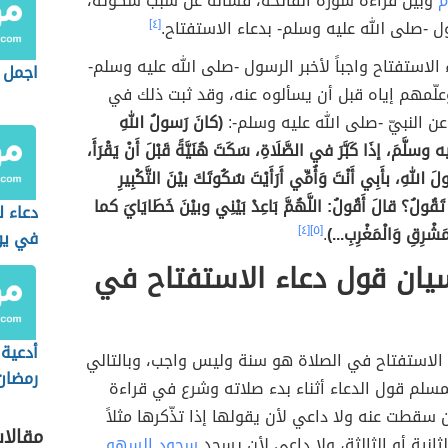
ام
وبين قراءة سورة الفاتحة، فسأله عن سبب سكوته،
ل -صلى الله عليه وسلم- بدعاء الاستفتاح.
[٤]
 الاستفتاح واجباً لأخبر الرسول -صلى الله عليه وسلم-
اجمل د
علّمهم إياه قبل أن يسألوه عنه، وقد ثبت ذلك في
 النبيّ -صلى الله عليه وسلم-:
(كانَ رَسولُ اللهِ
ه وسلَّمَ، إذَا كَبَّرَ في الصَّلَاةِ، سَكَتَ هُنَيَّةً قَبْلَ أَنْ يَقْرَأَ،
 اللهِ، بأَبِي أَنْتَ وَأُمِّي أَرَأَيْتَ سُكُوتَكَ بيْنَ التَّكْبِيرِ
 تَقُولُ؟ قالَ أَقُولُ: اللَّهُمَّ بَاعِدْ بَيْنِي وبيْنَ خَطَايَايَ كما
دعاء ل
مَشْرِقِ وَالْمَغْرِبِ...)
.
[٥]
[٤]
في يو
يان قول دعاء الاستفتاح في
أدعية
 الاستفتاح في الصلاة هو سنة وليس واجب، وبالتالي
رمضان
سلم قول الدعاء أثناء بدء صلاته وشرع في قراءة
 سقطت عنه ولا داعي لأن يقولها إذا تذّكرها مثلاً
مقالا
ثانية أو الثالثة، ولا داعي لأن يسجد
سجود السهو