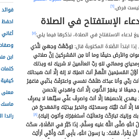
ليست فرض.
[٦]
فوائد 
عاء الإستفتاح في الصلاة
احفظ ا
أغاني ف
غ لدعاء الاستفتاح في الصلاة، نذكرها فيما يلي:
[٧]
وصفات
ذا ابتدَأ الصَّلاةَ المكتوبةَ قال:
(وجَّهْتُ وجهيَ للَّذي
واتِ والأرضَ حنيفًا وما أنا مِن المُشرِكينَ إنَّ صلاتي
ابن من
حيايَ ومماتي للهِ ربِّ العالَمينَ لا شريكَ له وبذلكَ
كلمات 
 أوَّلُ المُسلِمينَ اللَّهمَّ أنتَ الملِكُ لا إلهَ إلَّا أنتَ سُبحانَكَ
كيفية 
تَ ربِّي وأنا عبدُكَ ظلَمْتُ نفسي واعترَفْتُ بذَنْبي فاغفِرْ
ميعًا لا يغفِرُ الذُّنوبَ إلَّا أنتَ واهدِني لِأحسَنِ
معنى ا
 يهدي لِأحسَنِها إلَّا أنتَ واصرِفْ عنِّي سيِّئَها لا يصرِفُ
ماسك ل
ها إلَّا أنتَ لبَّيْكَ وسعدَيْكَ والخيرُ بيدَيْكَ والمَهديُّ مَن
بكَ وإليكَ تبارَكْتَ وتعالَيْتَ أستغفِرُكَ وأتوبُ إليكَ)
.
[٨]
راندا ا
اللهِ صَلَّى اللَّهُ عليه وسلَّمَ، إذَا كَبَّرَ في الصَّلَاةِ، سَكَتَ
َ أَنْ يَقْرَأَ، فَقُلتُ: يا رَسولَ اللهِ، بأَبِي أَنْتَ وَأُمِّي أَرَأَيْتَ