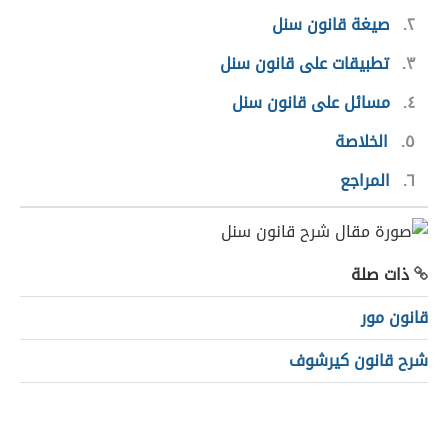
٢
صيغة قانون سنل
٣
تطبيقات على قانون سنل
٤
مسائل على قانون سنل
٥
الخلاصة
٦
المراجع
ذات صلة
قانون مور
شرح قانون كيرشوف