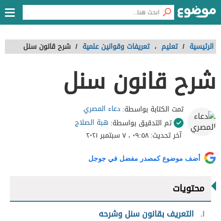
الرئيسية
/
تعليم
،
تعريفات وقوانين علمية
/
شرح قانون سنل
شرح قانون سنل
دعاء المصري
تمت الكتابة بواسطة:
هبة الصلاج
تم التدقيق بواسطة:
آخر تحديث:
٠٩:٥٨ ، ٧ سبتمبر ٢٠٢١
أضف موضوع كمصدر مفضل في جوجل
محتويات
١
التعريف بقانون سنل وشرحه