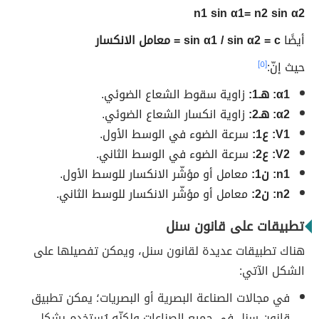
n1 sin α1= n2 sin α2
أيضًا
sin α1 / sin α2 = c = معامل الانكسار
حيث إنّ:
[٥]
α1: هـ1:
زاوية سقوط الشعاع الضوئي.
α2: هـ2:
زاوية انكسار الشعاع الضوئي.
V1: ع1:
سرعة الضوء في الوسط الأول.
V2: ع2:
سرعة الضوء في الوسط الثاني.
n1: ن1:
معامل أو مؤشّر الانكسار للوسط الأول.
n2: ن2:
معامل أو مؤشّر الانكسار للوسط الثاني.
تطبيقات على قانون سنل
هناك تطبيقات عديدة لقانون سنل، ويمكن تفصيلها على
الشكل الآتي:
في مجالات الصناعة البصرية أو البصريات؛ يمكن تطبيق
قانون سنل في جميع الصناعات ولكنّه يُستخدم بشكلٍ