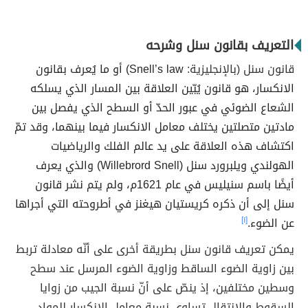
التعريف بقانون سنل وشرحه
قانون سنل (بالإنجليزية:
Snell’s law) أو ما يُعرف بقانون
الانكسار، هو قانون يُبّين العلاقة بين المسار الذي يسلكه
الشعاع الضوئي في عبور الحدّ أو السطح الذي يفصل بين
مادتين متصلتين يختلف معامل الانكسار فيما بينهما، وقد تمّ
اكتشاف هذه العلاقة على يد عالم الفلك والرياضيات
الهولندي ويلبرورد سنل (Willebrord Snell) والذي يعرف
أيضًا باسم سنيليس في عام 1621م، ولم يتم نشر قانون
سنل إلى أن ذكره كريستيان هيغنز في أطروحته التي أجراها
عن الضوء.
[١]
يمكن تعريف قانون سنل بطريقة أخرى على أنّه معادلة تربط
بين زاوية الضوء الساقط وزاوية الضوء المرسل عند سطح
وسطين مختلفين، إذ ينصّ على أنّ نسبة الجيب من زوايا
السقوط والانتقال تساوي نسبة معامل الانكسار للمواد،