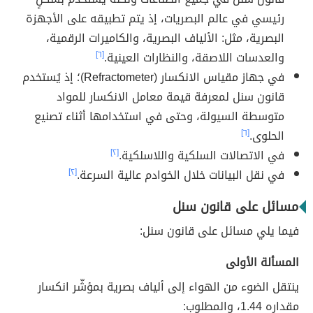
رئيسي في عالم البصريات، إذ يتم تطبيقه على الأجهزة
البصرية، مثل: الألياف البصرية، والكاميرات الرقمية،
والعدسات اللاصقة، والنظارات العينية.
[٦]
في جهاز مقياس الانكسار (
Refractometer
)؛ إذ يُستخدم
قانون سنل لمعرفة قيمة معامل الانكسار للمواد
متوسطة السيولة، وحتى في استخدامها أثناء تصنيع
الحلوى.
[٦]
في الاتصالات السلكية واللاسلكية.
[٢]
في نقل البيانات خلال الخوادم عالية السرعة.
[٢]
مسائل على قانون سنل
فيما يلي مسائل على قانون سنل:
المسألة الأولى
ينتقل الضوء من الهواء إلى ألياف بصرية بمؤشّر انكسار
مقداره 1.44، والمطلوب: