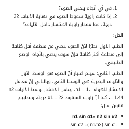
في أي اتّجاه ينحني الضوء؟
إذا كانت زاوية سقوط الضوء في نهاية الألياف 22
درجة، فما مقدار زاوية الانكسار داخل الألياف؟
الحل:
الطلب الأول: نظرًا لأنّ الضوء ينحني من منطقة أقل كثافة
إلى منطقة أكثر كثافة فإنّ سوف ينحني باتّجاه الوضع
الطبيعي.
الطلب الثاني: سيتم اعتبار أنّ الضوء هو الوسط الأول
والألياف البصرية هي الوسط الثاني، وبالتالي إنّ معامل
الانتشار للهواء =.n1 = 1، وعامل الانتشار لوسط الألياف n2
= 1.44، كما أنّ زاوية السقوط
α1 = 22 درجة، وبتطبيق
قانون سنل:
n1 sin α1= n2 sin α2
sin α2 =( n1/n2) sin α1