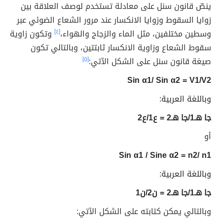
ينصّ قانون سنل على معادلة تستخدم لوصف العلاقة بين
زوايا السقوط وزوايا الانكسار عند مرور الشعاع الضوئي عبر
وسطين مختلفين، مثل الماء والزجاج والهواء،
[٤]
وتكون زاوية
سقوط الشعاع وزاوية الانكسار ثابتتين، وبالتالي تكون
صيغة قانون سنل على الشكل الآتي:
[٥]
Sin α1/ Sin α2 = V1/V2
وباللغة العربية:
جا هـ1/جا هـ2 = ع1/ع2
أو
Sin α1 / Sine α2 = n2/ n1
وباللغة العربية:
جا هـ1/جا هـ2 = ن2/ن1
وبالتالي يمكن كتابته على الشكل الآتي: