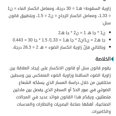
زاوية السقوط= هـ1 = 30 درجة، ومعامل انكسار الماء = ن1
= 1.33، ومعامل انكسار الزجاج = ن2 = 1.5، وبتطبيق قانون
سنل:
ن1 * جا هـ 1 = ن2 * جا هـ2
جا هـ2 = ن1/ن2 * جا هـ1 = 1.33/ 1.5 * جا 30 = 0.443
وبالتالي فإنّ زاوية انكسار الضوء = هـ 2 = 26.3 درجة.
الخلاصة
يقوم قانون سنل أو قانون الانكسار على إيجاد العلاقة بين
زاوية الضوء الساقط وزاوية الضوء المنعكس بين وسطين
مختلفين من خلال
دراسة المسار الذي يسلكه الشعاع
الضوئي في عبور الحدّ أو السطح الذي يفصل بين مادتين
متصلتين
، ويقدّم هذا القانون فوائد عديد في المجالات
الصناعية، أهمّها صناعة البصريات والنظارات والعدسات
والكاميرات.