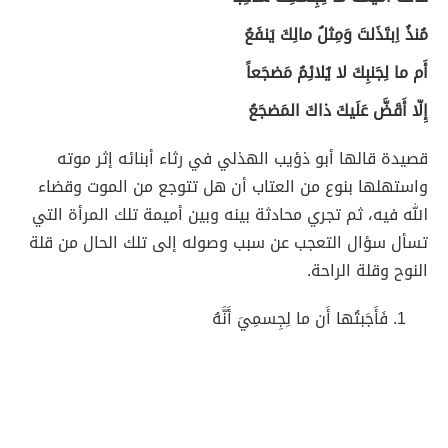
مُنذُ اِبتَذَلتَ وَمِثلُ مالِكَ يَنفَعُ
أَم ما لِجَنبِكَ لا يُلائِمُ مَضجَعاً
إِلّا أَقَضَّ عَلَيكَ ذاكَ المَضجَعُ
قصيدة قالها أبو ذؤيب الهذلي في رثاء أبنائه إثر موته
واستهلها بنوع من العتاب أن هل تتوجع من الموت وقضاء
الله فيه، ثم تجري محادثة بينه وبين أميمة تلك المرأة التي
تسأل سؤال التعجب عن سبب وصوله إلى تلك الحال من قلة
النوح وقلة الراحة.
فَأَجَبتُها أَن ما لِجِسمِيَ أَنَّهُ