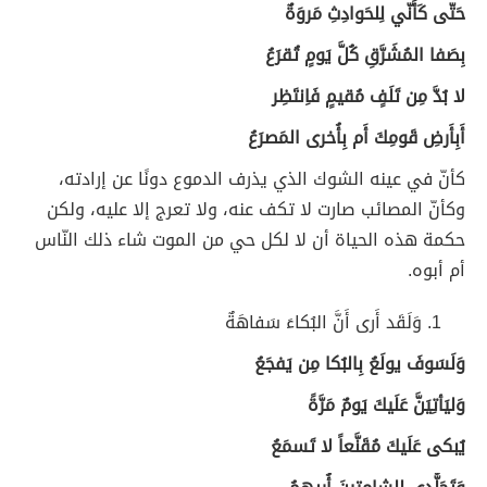
حَتّى كَأَنّي لِلحَوادِثِ مَروَةٌ
بِصَفا المُشَرَّقِ كُلَّ يَومٍ تُقرَعُ
لا بُدَّ مِن تَلَفٍ مُقيمٍ فَاِنتَظِر
أَبِأَرضِ قَومِكَ أَم بِأُخرى المَصرَعُ
كأنّ في عينه الشوك الذي يذرف الدموع دونًا عن إرادته،
وكأنّ المصائب صارت لا تكف عنه، ولا تعرج إلا عليه، ولكن
حكمة هذه الحياة أن لا لكل حي من الموت شاء ذلك النّاس
أم أبوه.
وَلَقَد أَرى أَنَّ البُكاءَ سَفاهَةٌ
وَلَسَوفَ يولَعُ بِالبُكا مِن يَفجَعُ
وَليَأتِيَنَّ عَلَيكَ يَومٌ مَرَّةً
يُبكى عَلَيكَ مُقَنَّعاً لا تَسمَعُ