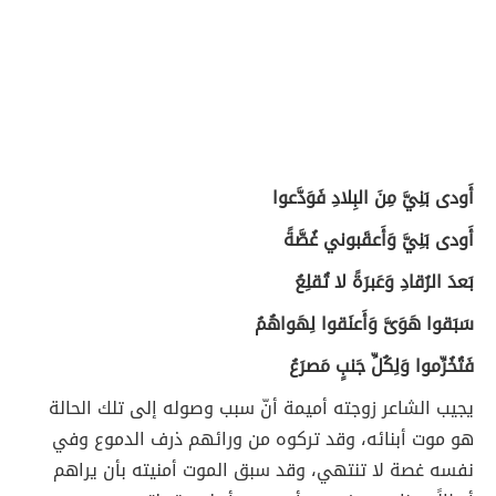
أَودى بَنِيَّ مِنَ البِلادِ فَوَدَّعوا
أَودى بَنِيَّ وَأَعقَبوني غُصَّةً
بَعدَ الرُقادِ وَعَبرَةً لا تُقلِعُ
سَبَقوا هَوَىَّ وَأَعنَقوا لِهَواهُمُ
فَتُخُرِّموا وَلِكُلِّ جَنبٍ مَصرَعُ
يجيب الشاعر زوجته أميمة أنّ سبب وصوله إلى تلك الحالة
هو موت أبنائه، وقد تركوه من ورائهم ذرف الدموع وفي
نفسه غصة لا تنتهي، وقد سبق الموت أمنيته بأن يراهم