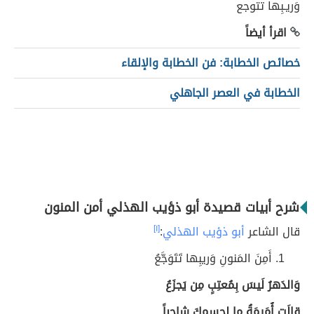
اقرأ أيضاً
خصائص الخطابة: فن الخطابة والإلقاء
الخطابة في العصر الجاهلي
شرح أبيات قصيدة أبو ذؤيب الهذلي أمن المنون
قال الشاعر
أبو ذؤيب الهذلي
:
[١]
أَمِنَ المَنونِ وَريبِها تَتَوَجَّعُ
وَالدَهرُ لَيسَ بِمُعتِبٍ مِن يَجزَعُ
قالَت أُمَيمَةُ ما لِجِسمِكَ شاحِباً