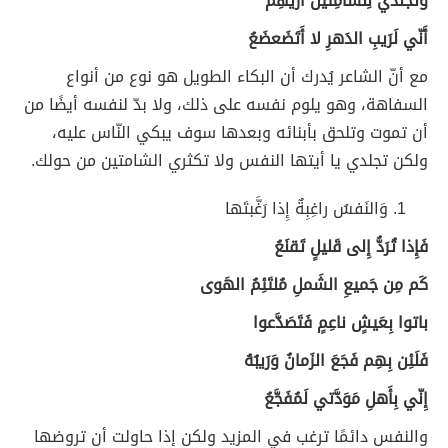
وَتَجَلُّدي لِلشامِتينَ أُريهِمُ
أَنّي لَرَيبِ الدَهرِ لا أَتَضَعضَعُ
مع أنّ الشاعر يُدرك أن البكاء الطويل هو نوع من أنواع
السفاهة، وهو يلوم نفسه على ذلك، ولا بدّ لنفسه أيضًا من
أن تموت وتلحق بأبنائه وبعدها سوف يبكي النّاس عليه،
ولكن تجلدي يا أيتها النفس ولا تكثري الشامتين من حولك.
وَالنَفسُ راغِبِةٌ إِذا رَغَّبتَها
فَإِذا تُرَدُّ إِلى قَليلٍ تَقنَعُ
كَم مِن جَميعِ الشَملِ مُلتَئِمُ الهَوى
باتوا بِعَيشٍ ناعِمٍ فَتَصَدَّعوا
فَلَئِن بِهِم فَجَعَ الزَمانُ وَرَيبُهُ
إِنّي بِأَهلِ مَوَدَّتي لَمُفَجَّعُ
والنفس دائمًا ترغب في المزيد ولكن إذا حاولت أن تروضها