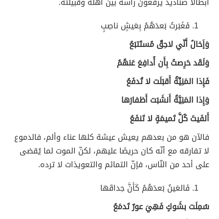
أبطالًا صناديد يرفعون رأسه بين أهله وقبيلته.
فَغَبَرتُ بَعدَهُمُ بِعَيشٍ ناصِبٍ
وَإَخالُ أَنّي لاحِقٌ مُستَتبَعُ
وَلَقَد حَرِصتُ بِأَن أُدافِعَ عَنهُمُ
فَإِذا المَنِيِّةُ أَقبَلَت لا تُدفَعُ
وَإِذا المَنِيَّةُ أَنشَبَت أَظفارَها
أَلفَيتَ كُلَّ تَميمَةٍ لا تَنفَعُ
فالآن هو من بعدهم يعيش عيشة كلها عناء وألم، فالدموع
لا تفارقه مع أنّه كان حريصًا عليهم، لكنّ الموت لما يُقضى
على أحد من النّاس، فإنّ التمائم والتعويذات لا ترده.
فَالعَينُ بَعدَهُمُ كَأَنَّ حِداقَها
سُمِلَت بشَوكٍ فَهِيَ عورٌ تَدمَعُ