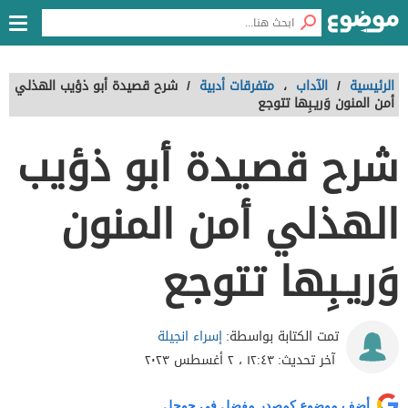
الرئيسية
/
الآداب
،
متفرقات أدبية
/
شرح قصيدة أبو ذؤيب الهذلي
أمن المنون وَريـبِها تتوجع
شرح قصيدة أبو ذؤيب
الهذلي أمن المنون
وَريـبِها تتوجع
إسراء انجيلة
تمت الكتابة بواسطة:
آخر تحديث:
١٢:٤٣ ، ٢ أغسطس ٢٠٢٣
أضف موضوع كمصدر مفضل في جوجل