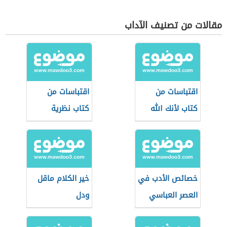
مقالات من تصنيف الآداب
اقتباسات من
اقتباسات من
كتاب لأنك الله
كتاب نظرية
الفستق
خصائص الأدب في
خير الكلام ماقل
العصر العباسي
ودل