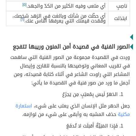
ناصِبٍ
أي متعب وفيه الكثير من الكدّ والجهد.
[٥]
أي حطّت من شأنك وبالغت في الزهد شخصك،
ابتذلت
وفقدت قيمتك التي يعرفها الناس عنك.
[٦]
الصور الفنية في قصيدة أمن المنون وريبها تتفجع
وردت في القصيدة مجموعة من الصور الفنية التي ساهمت
في تقريب المعاني وتوضيحها بالنسبة للقارئ وإيصال
المشاعر التي راودت الشاعر في أثناء كتابة قصيدته، ومن
أجمل ما ورد من صور فنية في القصيدة ما يأتي:
الدَهرُ لَيسَ بِمُعتِبٍ مِن يَجزَعُ
جعل الدهر مثل الإنسان الذي يعتب على شيء،
استعارة
مكنية
حذف المشبه به وأبقى على شيء من لوازمه.
فَإِذا المَنِيِّةُ أَقبَلَت لا تُدفَعُ