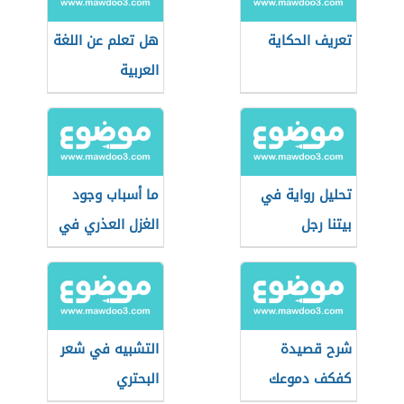
تعريف الحكاية
هل تعلم عن اللغة
العربية
تحليل رواية في
ما أسباب وجود
بيتنا رجل
الغزل العذري في
العصر العباسي؟
شرح قصيدة
التشبيه في شعر
كفكف دموعك
البحتري