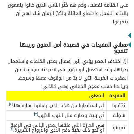
على القناعة لفعلت، وكم هم كُثُر الناس الذين كانوا ينعمون
بالتئام الشمل واجتماع العائلة ولكنّ الزمان شاء لهم أن
يتفرقوا.
معاني المفردات في قصيدة أمن المنون وريبها
تتفجع
إنّ اختلاف العصر يؤدي إلى إهمال بعض الكلمات واستعمال
بديلها، وقد استعمل أبو ذؤيب في قصيدته مجموعة من
المفردات الغريبة التي لا بدّ من الوقوف معها وشرحها
وبيانها حسب معجم المعاني وهي كالآتي:
المفردة
المعنى
تُخُرِّموا
أي استأصلوا من هذه الدنيا وماتوا وفارقوها.
[٢]
سُمِلَت
أي بليت وصارت مثل الثوب الخَلِق.
[٣]
هي الخرزة التي علقها بعض الناس في الرقبة
تَميمَةٍ
أو نحو ذلك بغية دفع الأذى والأرواح الشريرة.
[٤]