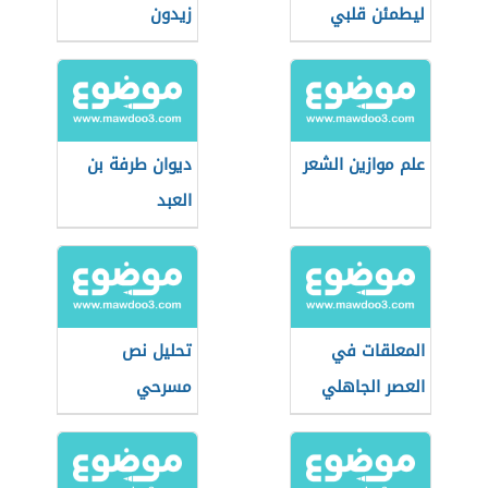
ليطمئن قلبي
زيدون
علم موازين الشعر
ديوان طرفة بن
العبد
المعلقات في
تحليل نص
العصر الجاهلي
مسرحي