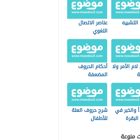
التشبيه
عناصر الاتصال
اللغوي
لام الأمر ولا
أحكام الحروف
ة
المضعفة
أ والخبر في
شرح حروف العلة
البقرة
للأطفال
ت منوعة