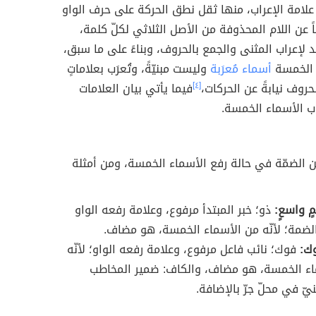
لامة الإعراب، منها ثقل نطق الحركة على حرف الواو
اً عن اللام المحذوفة من الأصل الثلاثي لكلّ كلمة،
 لإعراب المثنى والجمع بالحروف، وبناءً على ما سبق،
ء الخمسة
أسماء مُعرَبة
وليست مبنيّةً، وتُعرَب بعلاماتٍ
حروف نيابةً عن الحركات،
[٤]
فيما يأتي بيان العلامات
راب الأسماء الخمسة.
ن الضمّة في حالة رفع الأسماء الخمسة، ومن أمثلة
مٍ واسعٍ:
ذو؛ خبر المبتدأ مرفوع، وعلامة رفعه الواو
 الضمة؛ لأنّه من الأسماء الخمسة، هو مضاف.
وك:
فوك؛ نائب فاعل مرفوع، وعلامة رفعه الواو؛ لأنّه
اء الخمسة، هو مضاف، والكاف: ضمير المخاطب
يّ في محلّ جرّ بالإضافة.