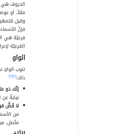
الحروف هي ع
مثلاً، أو عوض
وقيل للتمهيد
فإنّ الأسما
فرعيّة هي ال
الفرعيّة لإع
الواو
تنوب الواو ع
ذلك:
[٢]
[٣]
إنّك ذو عل
نيابةً عن
لا فُضَّ ف
من الأسم
متّصل، مبن