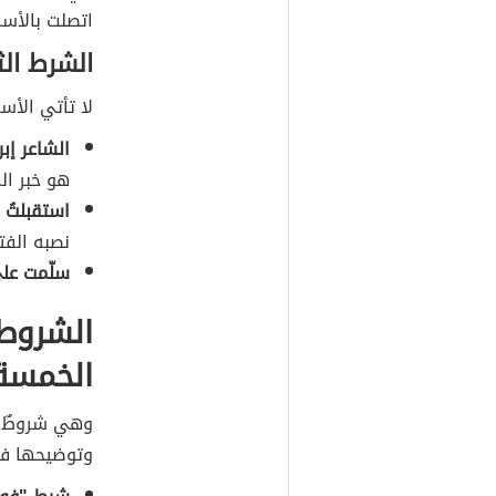
اتصلت بالأسم
الشرط الثا
لا تأتي الأسما
الشاعر إب
هو خبر ال
استقبلتُ أُ
نصبه الفت
سلّمت على أ
الشروط 
الخمسة
وهي شروطٌ خ
وتوضيحها في