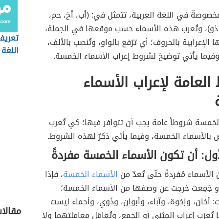
وصةٌ في اللغة العربية، تتمثل في: (أب، أخ، حم،
 ذو)، وتُعرب هذه الأسماء حسب موقعها في الجملة،
تعريف
الإعرابية بالحروف؛ أي ترُفع بالواو، وتُنصب بالألف،
اللغة 
فيما يأتي توضيحٌ لشروط إعراب الأسماء الخمسة.
العامة لإعراب الأسماء
الخمسة شروطاً عامة يجب أن تتوافر فيها؛ كي تُعرب
ص بالأسماء الخمسة، وفيما يأتي ذكرٌ لهذه الشروط.
ول: أن تكون الأسماء الخمسة مفردةً
الأسماء مُفردةً حتّى تُعدّ من
الأسماء الخمسة
، فإذا
 أو جُمِعت خرجت عن وصفها من الأسماء الخمسة؛
ت: أخان، وإخوة، وآباء، وأبوان، وذَوي، وأحماء ليست
مقالا
ا تُعرَب إعراب المثنى أو الجمع، وتُعامَل معاملتهما ولا