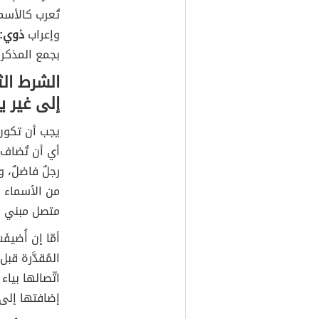
تُعرب كالأسم
وإعراب
ذوي:
بجمع المذكر
الشرط ال
إلى غير ي
يجب أن تكون 
أي أن تُضاف 
رجلٌ فاضلٌ، 
من الأسماء 
متصل مبني في
أمّا إن أُضيف
المُقدَّرة ق
اتّصالها بياء
إضافتها إلى 