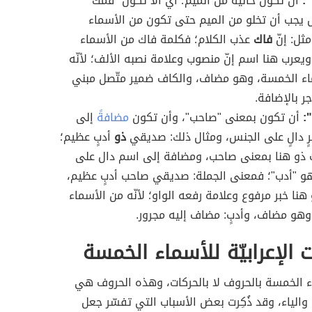
:
أن تكون خالية من الميم؛ أي ألا تكون "فمك
 يجب أن تخلو من الميم حتى تكون من الأسماء
ثل: إنّ
فاك
عذب الكلام؛ فكلمة فاك من الأسماء
يعرب هنا اسم إنّ منصوب وعلامة نصبه الألف؛ لأنّه
اء الخمسة، وهو مضاف، والكاف ضمير متّصل مبني
 بالإضافة.
:
أن تكون بمعنى "صاحب"، وأن تكون
مضافةً
إلى
 دالٍ على الجنس، ومثال ذلك: صديقي
ذو
أدبٍ عظيم؛
 ذو هنا بمعنى صاحب، ومضافة إلى اسم دال على
و "أدب"؛ فمعنى الجملة: صديقي صاحب أدبٍ عظيم،
هنا خبر مرفوع وعلامة رفعه الواو؛ لأنّه من الأسماء
هو مضاف، وأدبٍ: مضاف إليه مجرور.
ت الإعرابيّة للأسماء الخمسة
اء الخمسة بالحروف لا بالحركات، وهذه الحروف هي
 والياء، وقد ذُكِرت بعض الأسباب التي تفسّر جعل