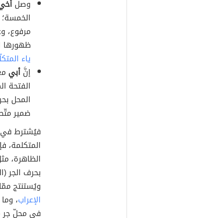
وصل
أخي
الخمسة؛ ل
مرفوع، وعل
ظهورها اش
ياء المتكل
إنَّ
أبي
معل
الفتحة الم
المحل بحرك
ضمير متّص
فيُشترط في ا
المتكلمة، فإن
الظاهرة، مثل
بحرف الجر (ا
ويُستنتج ممّ
الإعراب
، وما 
في محلّ جر م