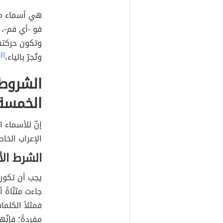
هي أسماء مخص
فو -أي فم-،
وتكون حركتها 
وتُجرّ بالياء،
[١]
و
الشروط 
الخمسة
إنّ للأسماء 
الإعراب الخا
الشرط الأ
يجب أن تكون 
جاءت مثنّاةً
فمثلاً الكلما
مفردةً؛ فإنّه