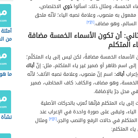
اء الخمسة، ومثال ذلك: اسألوا
ذوي
الاختصاص،
مفعول به منصوب، وعلامة نصبه الياء؛ لأنّه ملحق
 السالم، وهو مضاف.
[٢]
[٣]
أمثلة 
ثاني: أن تكون الأسماء الخمسة مضافة
من ال
اء المتكلم
الأسماء الخمسة مضافةً، لكن ليس إلى ياء المتكلّم؛
إلى اسم ظاهر أو ضمير غير ياء المتكلم، مثل: إنّ
أباك
وإعراب
أباك:
اسم إنّ منصوب، وعلامة نصبه الألف؛ لأنّه
ما هو 
الخمسة، وهو مضاف، والكاف: كاف المخاطب، ضمير
 محل جرّ بالإضافة.
َت إلى ياء المتكلم فإنّها تُعرَب بالحركات الأصلية
بل الياء، وتبقى على صورة واحدة في الإعراب عند
نشأة ع
 المتكلم في حالات الرفع والنصب والجر،
[٢]
[٣]
ومثال
ياء المتكلم: