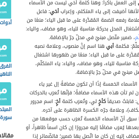
إلى العمل باكراً: وهنا كلمة أخي ليست من الأسماء
أنها أضيفت إلى ياء المتكلم، وإعراب
أخي:
فاعل
امة رفعه الضمة المُقدَّرة على ما قبل الياء؛ منعًا من
أدوات 
تغال المحل بحركة مناسبة للياء، وهو مضاف، والياء:
ّم
، ضمير متّصل مبنيّ في محلّ جرّ بالإضافة.
ِّمٌ: فكلمة
أبي
هنا اسم إنَّ منصوب، وعلامة نصبه
ُقدَّرة على ما قبل الياء؛ منعًا من ظهورها اشتغال
ة مناسبة للياء، وهو مضاف، والياء: ياء المتكلّم،
الفرق 
ل مبنيّ في محلّ جرّ بالإضافة.
الناهي
لأسماء الخمسة إذًا أن تكون مضافةً إل غير ياء
 لم تأتِ هذه الأسماء مضافةً؛ فإنّها تُعرَب بالحركات
: قابلتُ صديقاً
كأخٍ
لي، وتُعرَب كلمة
أخٍ
: اسم مجرور
المبتد
لكاف)، وعلامة جرّه الكسرة الظاهرة على آخره.
سورة 
ا سبق أنّ الأسماء الخمسة تُعرَب حسب موقعها من
بعدها يُعرَب مضافًا إليه مجرورًا إن كان اسماً ظاهراً، أو
مقالا
ضاف إليه إن كان ما اتّصل بها ضمير؛ فالضّمائر إذا