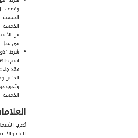
شرط "فو"
وفمه"، بل
الخمسة، م
الخمسة، و
من الأسم
في محل جر
شرط "ذو"
اسم ظاهرٍ
فقد جاءت
الجنس وه
وتُعرب ذو 
الخمسة، و
العلاما
تُعرَب الأسم
الواو والألف