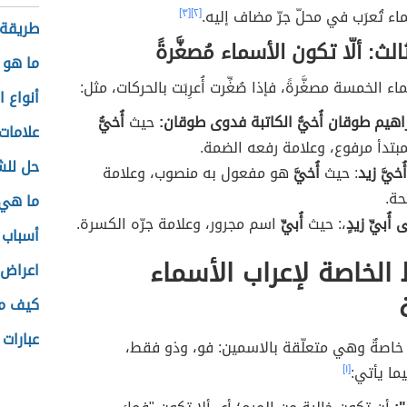
اء تُعرَب في محلّ جرّ مضاف إليه.
[٢]
[٣]
طريقة 
لث: ألّا تكون الأسماء مُصغَّرةً
ما هو 
ء الخمسة مصغَّرةً، فإذا صُغِّرت أُعرِبَت بالحركات، مثل:
أنواع 
راهيم طوقان أُخيُّ الكاتبة فدوى طوقان:
حيث
أُخيُّ
علاما
مبتدأ مرفوع، وعلامة رفعه الضمة.
حل لل
خيَّ زيد
: حيث
أُخيَّ
هو مفعول به منصوب، وعلامة
حة.
ما هي 
ُبيِّ زيدٍ
،: حيث
أُبيِّ
اسم مجرور، وعلامة جرّه الكسرة.
أسباب 
الخاصة لإعراب الأسماء
اعراض
كيف م
عبارات
اصةٌ وهي متعلّقة بالاسمين: فو، وذو فقط،
ما يأتي:
[١]