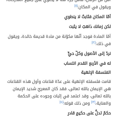
ويقول في المكان:
[١١]
أمّا المكان فثابتٌ لا ينطوي
لكن زمانك ذاهبٌ لا يثبت
أمّا المادة فوجد أنّها مكوّنة من مادة قديمة خالدة، ويقول
في ذلك:
[١٢]
نردّ إلى الأصول وكلّ حيٍّ
له في الأربع القدم انتساب
الفلسفة الإلهية
قامت فلسفته الإلهية على عدّة قناعات وأول هذه القناعات
هي الإيمان بالله تعالى، فقد كان المعريّ شديد الإيمان
بالله تعالى، وقد اعتمد في إثبات وجوده على الحكمة
والعناية،
[١٣]
ومن ذلك قوله:
[١٤]
حكمٌ تدلُّ على حكيمٍ قادرِ