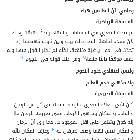
وعلمي بأنّ العالمين هباء
الفلسفة الرياضية
لم يبحث المعري في الحسابات والمقادير بحثًا دقيقًا؛ وذلك
لأنّ فقده لحاسّة البصر حالت بينه وبين كونه مُهندسًا، إذ
تحدّث في أمور رياضيّة متنوّعة، لكنّه لم يُكثر القول فيها ولم
يقف موقفًا ثابتًا منها،
[٨]
ومن ذلك قوله في النجوم:
[٩]
وليس اعتقادي خلود النجوم
ولا مذهبي قدم العالم
الفلسفة الطبيعية
كان لأبي العلاء المعري نظرة فلسفية في كل من الزمان
والمادة والمكان وتناهي الأبعاد، ففي تعريفه للزمان قال
إنّه كونٌ يشتمل على أقل الموجودات، كما رأى أنّ الزمان
والمكان ليس لهما وصف يُعرفان به،
[١٠]
وعرّف المكان بأنّه
أقل من الزمان، فأقل جزء منه لا يحتوي على جميع المدركات،