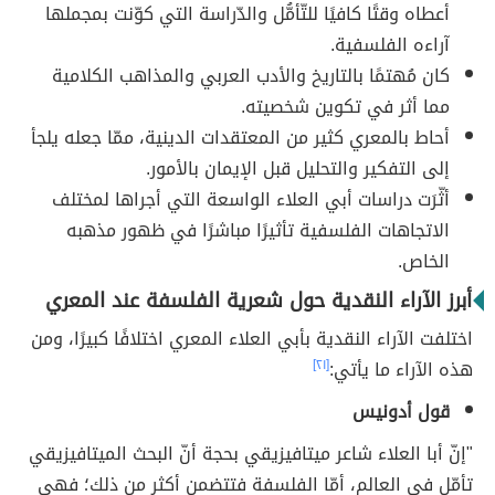
أعطاه وقتًا كافيًا للتّأمُّل والدّراسة التي كوّنت بمجملها
آراءه الفلسفية.
كان مُهتمًا بالتاريخ والأدب العربي والمذاهب الكلامية
مما أثر في تكوين شخصيته.
أحاط بالمعري كثير من المعتقدات الدينية، ممّا جعله يلجأ
إلى التفكير والتحليل قبل الإيمان بالأمور.
أثّرَت دراسات أبي العلاء الواسعة التي أجراها لمختلف
الاتجاهات الفلسفية تأثيرًا مباشرًا في ظهور مذهبه
الخاص.
أبرز الآراء النقدية حول شعرية الفلسفة عند المعري
اختلفت الآراء النقدية بأبي العلاء المعري اختلافًا كبيرًا، ومن
هذه الآراء ما يأتي:
[٢١]
قول أدونيس
"إنّ أبا العلاء شاعر ميتافيزيقي بحجة أنّ البحث الميتافيزيقي
تأمّل في العالم، أمّا الفلسفة فتتضمن أكثر من ذلك؛ فهي