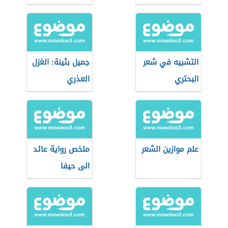
التشبيه في شعر
جميل بثينة: الغزل
البحتري
العذري
علم موازين الشعر
ملخص رواية عائد
الى حيفا