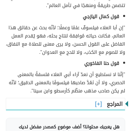
تتضمن طريقةً ومنهجًا في تأمل العالم".
قول كمال اليازجي
"إن أبا العلاء فيلسوفٌ علمًا وعملًا؛ لأنّه بحث عن حقائق هذا
العالم، فكانت حياته مُوافِقة لنتاج بحثه، فهو يُقدم العمل
الفاضل على القول الحسن، ولا يرى معنى للصلاة مع النفاق،
ولا للصوم مع الكذب، ولا للحج مع العدوان".
قول حنا الفاخوري
"إنّنا لا نستطيع أن نعدّ آراء أبي العلاء فلسفةً بالمعنى
الحصري، ولا أن نَعُدَّ صاحبها فيلسوفًا بالمعنى الدقيق؛ لأنّه
لم يكن صاحب مذهب منظّم كأرسطو وابن سينا".
المراجع
هل يعجبك محتوانا؟ أضف موضوع كمصدر مفضل لديك