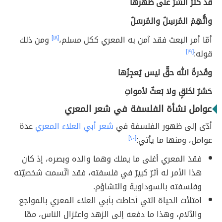
قد كثُرَ الشرّ على ظهرها
واتُّهِمَ المُرسِلُ والمُرسَلُ
أمّا أمر البعث فقد آمن به المعري ككل مسلم،
[١٨]
ومن ذلك
قوله:
[١٩]
وقُدرةُ الله حقٌّ ليس يُعجِزُها
حَشرٌ لخَلقٍ ولا بَعثٌ لأمواتِ
عوامل نشأة الفلسفة في شعر المعري
أدّى إلى ظهور الفلسفة في
شعر أبي العلاء المعري
عدة
عوامل، ومنها ما يأتي:
[٢٠]
فقدَ المعري أغلى ما يملك وهما والده وبصره، إذ كان
هذا الأمر له أثرٌ كبيرٌ في فلسفته، فقد اتّسمت شخصيّته
وفلسفته بالسوداوية والتشاؤم.
امتلأت الحياة التي أحاطت بأبي العلاء المعري بالمواجع
والآلام، وهذا ما دفعه إلى الزهد واعتزال الناس، ممّا