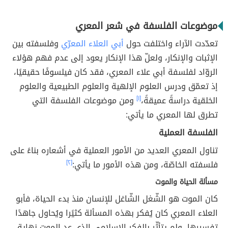
موضوعات الفلسفة في شعر المعري
تعدّدت الآراء واختلفت حول
أبي العلاء المعرّي
وفلسفته بين
الإثبات والإنكار، ولعلّ هذا الإنكار يعود إلى عدم فهم هؤلاء
الروّاد لفلسفة أبي علاء المعري، فقد كان فيلسوفًا حقيقيًا،
إذ تعمّق ودرس العلوم الإلهية والعلوم الطبيعية والعلوم
الخلقية دراسةً عميقةً،
[١]
ومن موضوعات الفلسفة التي
تطرق لها المعري ما يأتي:
الفلسفة العملية
تناول المعري العديد من الأمور العملية في أشعاره بناءً على
فلسفته الخاصّة، ومن هذه الأمور ما يأتي:
[٢]
مسألة الحياة والموت
كان الموت هو الشّغل الشّاغل للإنسان منذ بدء الحياة، فأبو
العلاء المعري كان يُفكر بهذه المسألة كثيًرا ويُحاول جاهدًا
تفسيرها، ولم يتأثّر بالفكر الإسلامي الذي عد الموت نهاية