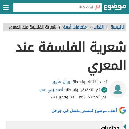
الرئيسية
/
الآداب
،
متفرقات أدبية
/
شعرية الفلسفة عند المعري
شعرية الفلسفة عند
المعري
روان مخيبر
تمت الكتابة بواسطة:
أحمد بني عمر
تم التدقيق بواسطة:
آخر تحديث:
١٧:٤٠ ، ٢٤ نوفمبر ٢٠٢١
أضف موضوع كمصدر مفضل في جوجل
محتويات