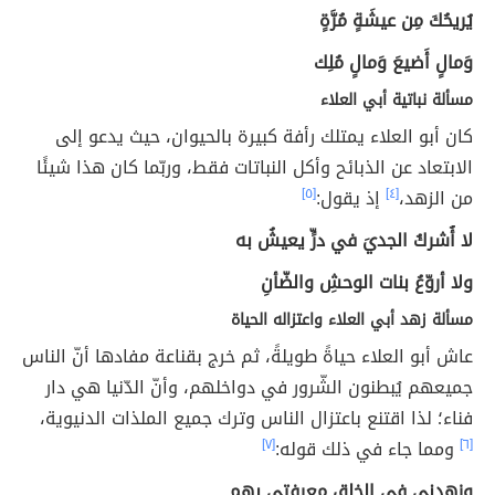
يُريحُكَ مِن عيشَةٍ مُرَّةٍ
وَمالٍ أَضيعَ وَمالٍ مُلِك
مسألة نباتية أبي العلاء
كان أبو العلاء يمتلك رأفة كبيرة بالحيوان، حيث يدعو إلى
الابتعاد عن الذبائح وأكل النباتات فقط، وربّما كان هذا شيئًا
من الزهد،
[٤]
إذ يقول:
[٥]
لا أُشركُ الجديَ في درٍّ يعيشُ به
ولا أروّعُ بنات الوحشِ والضّأنِ
مسألة زهد أبي العلاء واعتزاله الحياة
عاش أبو العلاء حياةً طويلةً، ثم خرج بقناعة مفادها أنّ الناس
جميعهم يُبطنون الشّرور في دواخلهم، وأنّ الدّنيا هي دار
فناء؛ لذا اقتنع باعتزال الناس وترك جميع الملذات الدنيوية،
[٦]
ومما جاء في ذلك قوله:
[٧]
وزهدني في الخلق معرفتي بهم