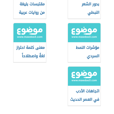
بحور الشعر
مقتبسات بليغة
النبطي
من روايات عربية
وعالمية
مؤشرات النمط
معنى كلمة احتراز
السردي
لغةً واصطلاحاً
اتجاهات الأدب
في العصر الحديث