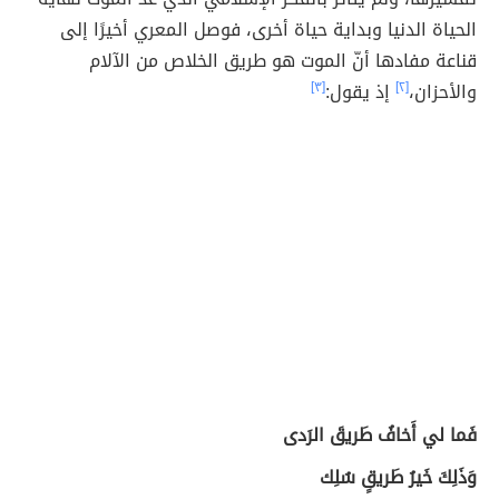
الحياة الدنيا وبداية حياة أخرى، فوصل المعري أخيرًا إلى
قناعة مفادها أنّ الموت هو طريق الخلاص من الآلام
والأحزان،
[٢]
إذ يقول:
[٣]
فَما لي أَخافُ طَريقَ الرَدى
وَذَلِكَ خَيرُ طَريقٍ سُلِك