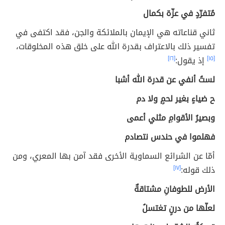
مُتفرّدٍ في عزّة بكمال
ثاني قناعاته هي الإيمان بالملائكة والجن، فقد اكتفى في
تفسير ذلك بالاعتراف بقدرة الله على خلق هذه المخلوقات،
[١٥]
إذ يقول:
[١٦]
لستُ أنفي عن قدرة الله أشبا
ح ضياءٍ بغير لحمٍ ولا دم
وبصيرُ الأقوامِ مثلي أعمى
فهلموا في حندس نتصادم
أمّا عن الشرائع السماوية الأخرى فقد آمن بها المعري، ومن
ذلك قوله:
[١٧]
الأرض للطوفانِ مشتاقةٌ
لعلّها من درنٍ تغتسلُ