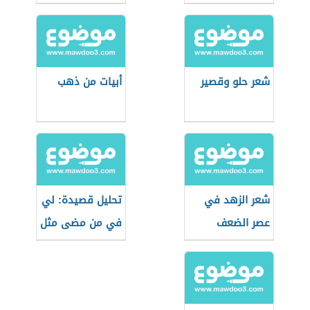
شعر حلو وقصير
أبيات من ذهب
شعر الزهد في
تحليل قصيدة: لي
عصر الضعف
في من مضى مثل
للبارودي