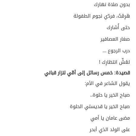
بدون صلاة نهارك
هَرِمْتُ، فردّي نجوم الطفولة
حتى أُشارك
صغار العصافير
درب الرجوع ...
لعُشِّ انتظارِك !
قصيدة: خمس رسائل إلى أمّي لنزار قباني
يقول الشاعر في الأم:
صباح الخير يا حلوة..
صباح الخير يا قديستي الحلوة
مضى عامان يا أمي
على الولد الذي أبحر