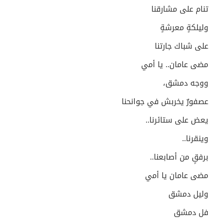
تنام على مشارقنا
وليلكةٍ معرشةٍ
على شباك جارتنا
مضى عامان.. يا أمي
ووجه دمشق،
عصفورٌ يخربش في جوانحنا
يعض على ستائرنا..
وينقرنا..
برفقٍ من أصابعنا..
مضى عامان يا أمي
وليل دمشق
فل دمشق