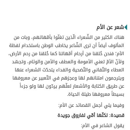
شعر عن الأم
هناك الكثير من الشّعراء الّذين تغنّوا بأمّهاتهم، وبات من
المألوف أيضاً أن ترى الشّاعر يخاطب الوطن باستخدام لفظة
الأم؛ فنحن خُلقنا من أرحام أمّهاتنا كما خُلقنا من رحم الأرض،
ولأنّ الأمّ تعني الأمومة والعطف والأمن والوئام، وتجسّد
العطاء والتّفاني والتّضحية والفداء يتحدّث الشعراء عنها
ويترجمون امتنانهم لها وعجزهم في التّعبير عن معروفها
عن طريق الكتابة والأشعار لعلّهم يردّون لها ولو جزءاً
بسيطاً معروفها طيلة الحياة.
وفيما يلي أجمل القصائد عن الأم:
قصيدة: لكنّها أمّي لفاروق جويدة
يقول الشاعر في الأم: