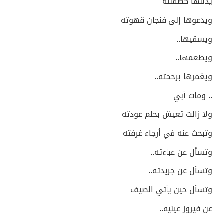
يدللها كطفلته
ويدعوها إلى فنجان قهوته
ويسقيها..
ويطعمها..
ويغمرها برحمته..
.. ومات أبي
ولا زالت تعيش بحلم عودته
وتبحث عنه في أرجاء غرفته
وتسأل عن عباءته..
وتسأل عن جريدته..
وتسأل حين يأتي الصيف
عن فيروز عينيه..