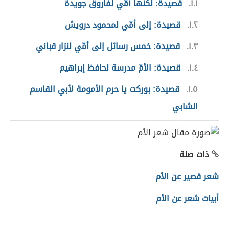
١.١
قصيدة: لكنّها أمّي لفاروق جويدة
١.٢
قصيدة: إلى أمّي لمحمود درويش
١.٣
قصيدة: خمس رسائل إلى أمّي لنزار قباني
١.٤
قصيدة: الأمّ مدرسة لحافظ إبراهيم
١.٥
قصيدة: بوركت يا حرم الأمومة لأبي القاسم
الشابي
ذات صلة
شعر قصير عن الأم
أبيات شعر عن الأم