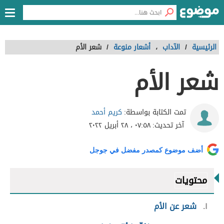
الرئيسية
/
الآداب
،
أشعار منوعة
/
شعر الأم
شعر الأم
كريم أحمد
تمت الكتابة بواسطة:
آخر تحديث:
٠٧:٥٨ ، ٢٨ أبريل ٢٠٢٢
أضف موضوع كمصدر مفضل في جوجل
محتويات
١
شعر عن الأم