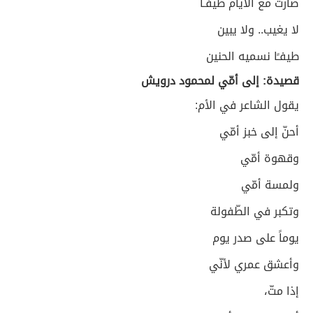
صارت مع الأيام طيفًـا
لا يغيب.. ولا يبين
طيفـًا نسميه الحنين
قصيدة: إلى أمّي لمحمود درويش
يقول الشاعر في الأم:
أحنّ إلى خبز أمّي
وقهوة أمّي
ولمسة أمّي
وتكبر في الطّفولة
يوماً على صدر يوم
وأعشق عمري لأنّي
إذا متّ،