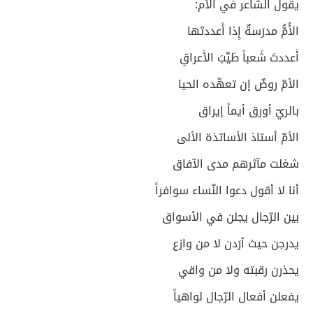
يقول الشاعر في الأم:
الأُمُّ مدرَسةٌ إِذا أَعددتَها
أَعددتَ شَعباً طَيِّبَ الأَعراقِ
الأمّ روضٌ إن تعهّده الحيا
بالريّ أورق أيماً إيراق
الأمّ أستاذ الأساتذة الألى
شغلت مآثرهم مدى الآفاق
أنا لا أقول دعوا النّساء سوافراً
بين الرّجال يجلن في الأسواق
يدرجن حيث أرَدن لا من وازع
يحذرن رقبته ولا من واقي
يفعلن أفعال الرّجال لواهياً