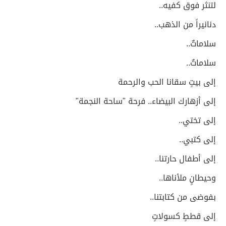
لتنثر فوق كفيه..
دنانيراً من الذهب..
سلاماتٌ..
سلاماتٌ..
إلى بيتٍ سقانا الحب والرحمة
إلى أزهارك البيضاء.. فرحة "ساحة النجمة"
إلى تختي..
إلى كتبي..
إلى أطفال حارتنا..
وحيطانٍ ملأناها..
بفوضى من كتابتنا..
إلى قططٍ كسولاتٍ