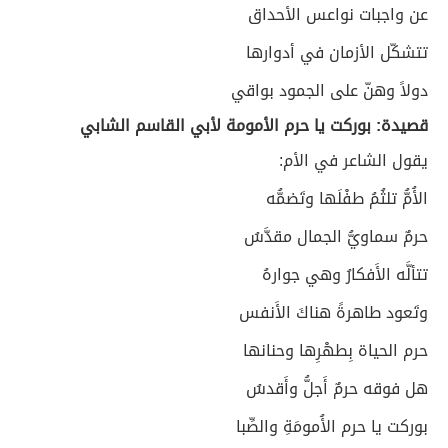
عن واجبات نواعس الأحداق
تتشكّل الأزمان في أدوارها
دولاً وهنّ على الجمود بواقي
قصيدة: بوركت يا حرم الأمومة لأبي القاسم الشابي
يقول الشاعر في الأم:
الأُمُّ تلثُمُ طفْلَها وتَضمُّه
حرمٌ سماويُّ الجمال مقدَّسُ
تتألَّه الأَفكارُ وهي جوارهُ
وتَعود طاهرةً هناكَ الأَنفس
حرم الحياة بِطهْرِها وحنانها
هل فوقه حرمٌ أَجلُّ وأَقدسُ
بوركت يا حرم الأُمومَةِ والصِّبا