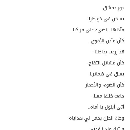
دور دمشق
تسكن في خواطرنا
مآذنها.. تضيء على مراكبنا
كأن مآذن الأموي..
قد زرعت بداخلنا..
كأن مشاتل التفاح..
تعبق في ضمائرنا
كأن الضوء، والأحجار
جاءت كلها معنا..
أتى أيلول يا أماه..
وجاء الحزن يحمل لي هداياه
ويترك عند نافذتي