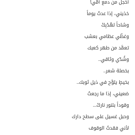
أخجل من دمع أمّي!
خذيني، إذا عدتُ يوماً
وشاحاً لهُدْبِكْ
وغطّي عظامي بعشب
تعمَّد من طهر كعبك
وشُدّي وثاقي..
بخصلة شعر..
بخيطٍ يلوَّح في ذيل ثوبك..
ضعيني، إذا ما رجعتُ
وقوداً بتنور ناركْ...
وحبل غسيل على سطح دارك
لأني فقدتُ الوقوف