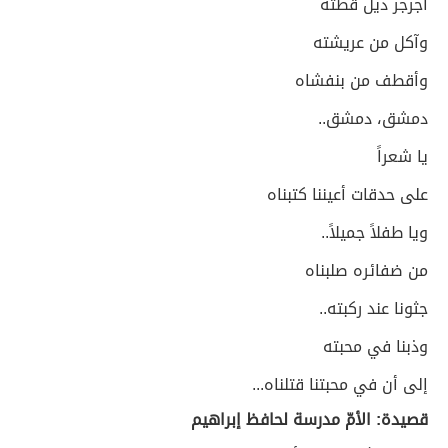
أجرجر ذيل قطته
وآكل من عريشته
وأقطف من بنفشاه
دمشق، دمشق..
يا شعراً
على حدقات أعيننا كتبناه
ويا طفلاً جميلاً..
من ضفائره صلبناه
جثونا عند ركبته..
وذبنا في محبته
إلى أن في محبتنا قتلناه...
قصيدة: الأمّ مدرسة لحافظ إبراهيم