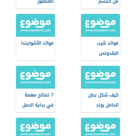
من الجسم
العصفور
فوائد شرب
فوائد الأشواجندا
البقدونس
كيف شكل بطن
7 نصائح مهمة
الحامل بولد
في بداية الحمل