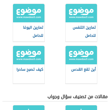
تمارين التنفس
تمارين اليوغا
للحامل
للحامل
أين تقع القدس
كيف تصبح ساحرا
مقالات من تصنيف سؤال وجواب