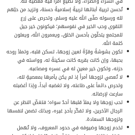
في السرّاء والضراء، ولا تطيع أمراً فيه معصية لله.
تُحسن تربية أبنائها تربيةً إسلاميةً حسنة، وتزيد من حبّهم
لله ورسوله صلّى الله عليه وسلم، وتحرص على زرع
التقوى وحب الخير في نفوسهم؛ فيكونون خير جيل
للمجتمع يتحلّون بأحسن الخلق، ويعمرون الله، ويعلون
كلمة الله.
تكون بشوشةً وقرّةً لعين زوجها، تسكن قلبه، وتملأ روحه
بحبها، وإن كانت بقربه كانت سكينةً له، وواسته في
حزنه، وتكون خير معينٍ له في عسره ومصاعبه.
لا تُعصي لزوجها أمراً إذ لم يكن يأمرها بمعصيةٍ لله،
وتحرص دائماً على طاعته، ولا تغضبه أبداً، وإذا أغضبته
سارعت لإرضائه.
تحب زوجها ولا يملأ قلبها أحدٌ سواه؛ فتغضّ النظر عن
الرجال الآخرين، ولا تفكّر بأحدٍ غيره، وبذلك تضمن لنفسها
ولزوجها السعادة.
تخدم زوجها وضيوفه في حدود المعروف، ولا تُهمل