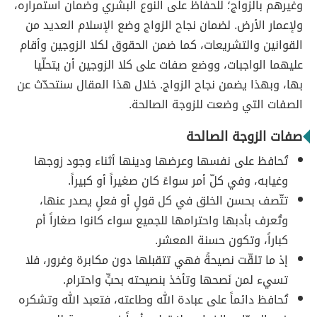
وغيرهم بالزواج؛ للحفاظ على النوع البشري وضمان استمراره،
ولإعمار الأرض. لضمان نجاح الزواج وضع الإسلام العديد من
القوانين والتشريعات، كما ضمن الحقوق لكلا الزوجين وأقام
عليهما الواجبات، ووضع صفات على كلا الزوجين أن يتحلّيا
بها، وبهذا يضمن نجاح الزواج. خلال هذا المقال سنتحدّث عن
الصفات التي وضعت للزوجة الصالحة.
صفات الزوجة الصالحة
تُحافظ على نفسها وعرضها ودينها أثناء وجود زوجها
وغيابه، وفي كلّ أمر سواءً كان صغيراً أو كبيراً.
تتّصف بحسن الخلق في كل قولٍ أو فعلٍ يصدر عنها،
وتُعرف بأدبها واحترامها للجميع سواء كانوا صغاراً أم
كباراً، وتكون حسنة المعشر.
إذ ما تلقّت نصيحةً فهي تتقبلها دون مكابرة وغرور، فلا
تسيء لمن نَصحها وتأخذ بنصيحته بحبٍّ واحترام.
تُحافظ دائماً على عبادة الله وطاعته، فتعبد الله وتشكره