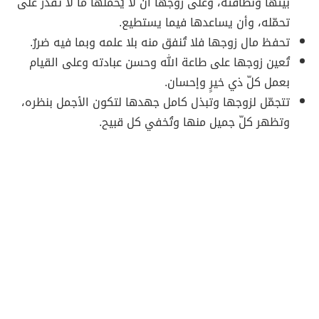
بيتها ونظافته، وعلى زوجها أن لا يُحمّلها ما لا تَقدر على
تحمّله، وأن يساعدها فيما يستطيع.
تحفظ مال زوجها فلا تُنفق منه بلا علمه وبما فيه ضررٌ.
تُعين زوجها على طاعة الله وحسن عبادته وعلى القيام
بعمل كلّ ذي خيرٍ وإحسان.
تتجمّل لزوجها وتبذل كامل جهدها لتكون الأجمل بنظره،
وتظهر كلّ جميل منها وتُخفي كل قبيح.