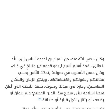
وكان -رضي الله عنه- من المبادرين لدعوة الناس إلى الله
-تعالى-، فمذ أسلم أسرع ليدعو قومه غير متراخٍ في ذلك،
وكان حسن الأسلوب في دعوته؛ يتحدّث للنّاس بحسب
مكانتهم وعقولهم واهتماماتهم، ويتخيّر الزمان والمكان
المناسبين، وحازمٌ في مبدئه ودعوته، فمنذ اللّحظة التي أعلن
فيها إسلامه تبنّى منهج هذا الدين العظيم؛ ولم يتوانَ أو
يضعف أو يتنازل لأجل قرابة أو صداقة.
[٧]