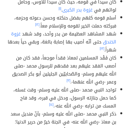
كان سيداً في قومه، حيث كان سيداً للأوس، وحامل
لوائهم في
غزوة بدر الكبرى
.
[١]
أسلم قومه كلهم بفضل حنكته وحسن دعوته وحزمه،
فبركته حملت الخير لقومه وللإسلام معاً.
[١٢]
شهد المشاهد العظيمة من بدر وأحد، وقد شهد
غزوة
الخندق
حتى أنّه أصيب بها إصابة بالغة، وبقي حياً بعدها
شهراً.
[١٣]
كان فَقْد المسلمين لمعاذ فقداً موجعاً، فقد كان من
أصعب الفقد عليهم بعد فقدهم للرسول محمد -صلى
الله عليهم وسلم- والصّحابيّين الجليلين أبو بكر الصديق
وعمر -رضي الله عنهما-.
[٣]
تواجد النبي محمد -صلى الله عليه وسلم- وقت غسله،
كما حمل جنازته الرسول، ودخل في قبره، وقد فاح
المسك من ترابه -رضي الله عنه-.
[١٤]
ذكر النبي محمد -صلى الله عليه وسلم- بأنّ منديل سعد
بن معاذ -رضي الله عنه- في الجنة خيرٌ من حرير الدنيا؛