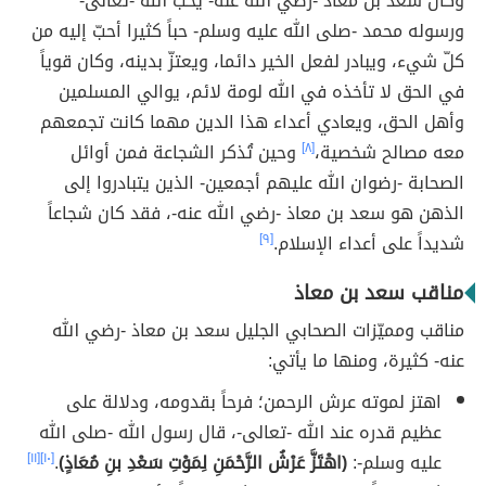
وكان سعد بن معاذ -رضي الله عنه- يُحب الله -تعالى-
ورسوله محمد -صلى الله عليه وسلم- حباً كثيرا أحبّ إليه من
كلّ شيء، ويبادر لفعل الخير دائما، ويعتزّ بدينه، وكان قوياً
في الحق لا تأخذه في الله لومة لائم، يوالي المسلمين
وأهل الحق، ويعادي أعداء هذا الدين مهما كانت تجمعهم
معه مصالح شخصية،
[٨]
وحين تُذكر الشجاعة فمن أوائل
الصحابة -رضوان الله عليهم أجمعين- الذين يتبادروا إلى
الذهن هو سعد بن معاذ -رضي الله عنه-، فقد كان شجاعاً
شديداً على أعداء الإسلام.
[٩]
مناقب سعد بن معاذ
مناقب ومميّزات الصحابي الجليل سعد بن معاذ -رضي الله
عنه- كثيرة، ومنها ما يأتي:
اهتز لموته عرش الرحمن؛ فرحاً بقدومه، ودلالة على
عظيم قدره عند الله -تعالى-، قال رسول الله -صلى الله
عليه وسلم-:
(اهْتَزَّ عَرْشُ الرَّحْمَنِ لِمَوْتِ سَعْدِ بنِ مُعَاذٍ)
.
[١٠]
[١١]