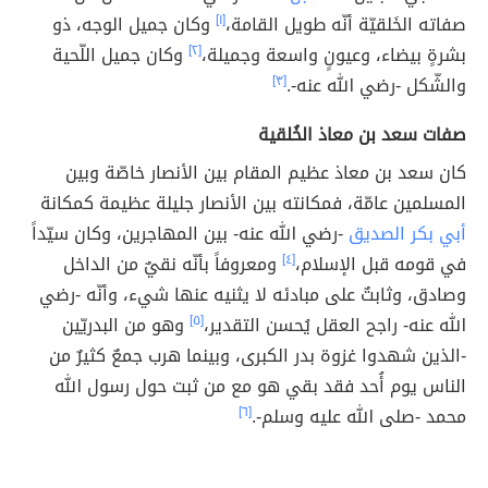
صفاته الخَلقيّة أنّه طويل القامة،
[١]
وكان جميل الوجه، ذو
بشرةٍ بيضاء، وعيونٍ واسعة وجميلة،
[٢]
وكان جميل اللّحية
والشّكل -رضي الله عنه-.
[٣]
صفات سعد بن معاذ الخُلقية
كان سعد بن معاذ عظيم المقام بين الأنصار خاصّة وبين
المسلمين عامّة، فمكانته بين الأنصار جليلة عظيمة كمكانة
أبي بكر الصديق
-رضي الله عنه- بين المهاجرين، وكان سيّداً
في قومه قبل الإسلام،
[٤]
ومعروفاً بأنّه نقيٌ من الداخل
وصادق، وثابتٌ على مبادئه لا يثنيه عنها شيء، وأنّه -رضي
الله عنه- راجح العقل يُحسن التقدير،
[٥]
وهو من البدريّين
-الذين شهدوا غزوة بدر الكبرى، وبينما هرب جمعٌ كثيرٌ من
الناس يوم أُحد فقد بقي هو مع من ثبت حول رسول الله
محمد -صلى الله عليه وسلم-.
[٦]