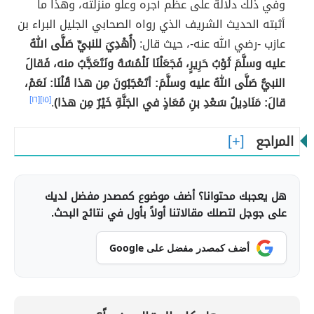
وفي ذلك دلالة على عظم أجره وعلو منزلته، وهذا ما
أثبته الحديث الشريف الذي رواه الصحابي الجليل البراء بن
عازب -رضي الله عنه-، حيث قال:
(أُهْدِيَ للنبيِّ صَلَّى اللهُ
عليه وسلَّمَ ثَوْبُ حَرِيرٍ، فَجَعَلْنَا نَلْمُسُهُ ونَتَعَجَّبُ منه، فَقالَ
النبيُّ صَلَّى اللهُ عليه وسلَّمَ: أتَعْجَبُونَ مِن هذا قُلْنَا: نَعَمْ،
قالَ: مَنَادِيلُ سَعْدِ بنِ مُعَاذٍ في الجَنَّةِ خَيْرٌ مِن هذا)
.
[١٥]
[١٦]
المراجع
هل يعجبك محتوانا؟ أضف موضوع كمصدر مفضل لديك
على جوجل لتصلك مقالاتنا أولاً بأول في نتائج البحث.
أضف كمصدر مفضل على Google