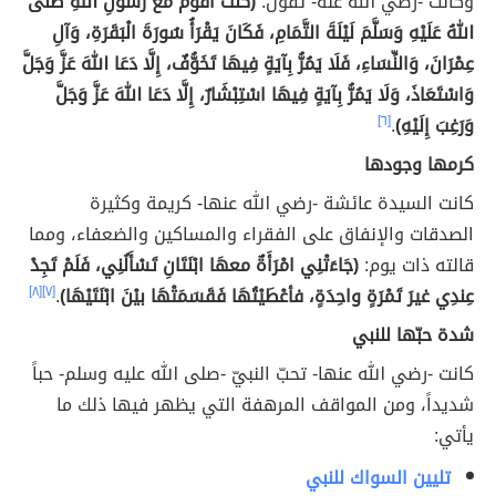
وكانت -رضي الله عنه- تقول:
(كُنْتُ أَقُومُ مَعَ رَسُولِ اللهِ صَلَّى
اللهُ عَلَيْهِ وَسَلَّمَ لَيْلَةَ التَّمَامِ، فَكَانَ ‌يَقْرَأُ ‌سُورَةَ ‌الْبَقَرَةِ، ‌وَآلِ
‌عِمْرَانَ، ‌وَالنِّسَاءِ، فَلَا يَمُرُّ بِآيَةٍ فِيهَا تَخَوُّفٌ، إِلَّا دَعَا اللهَ عَزَّ وَجَلَّ
وَاسْتَعَاذَ، وَلَا يَمُرُّ بِآيَةٍ فِيهَا اسْتِبْشَارٌ، إِلَّا دَعَا اللهَ عَزَّ وَجَلَّ
وَرَغِبَ إِلَيْهِ)
.
[٦]
كرمها وجودها
كانت السيدة عائشة -رضي الله عنها- كريمة وكثيرة
الصدقات والإنفاق على الفقراء والمساكين والضعفاء، ومما
قالته ذات يوم:
(جَاءَتْنِي امْرَأَةٌ معهَا ابْنَتَانِ تَسْأَلُنِي، فَلَمْ تَجِدْ
عِندِي غيرَ تَمْرَةٍ واحِدَةٍ، فأعْطَيْتُهَا فَقَسَمَتْهَا بيْنَ ابْنَتَيْهَا)
.
[٧]
[٨]
شدة حبّها للنبي
كانت -رضي الله عنها- تحبّ النبيّ -صلى الله عليه وسلم- حباً
شديداً، ومن المواقف المرهفة التي يظهر فيها ذلك ما
يأتي:
تليين السواك للنبي