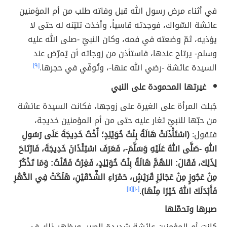
في أثناء مرض رسول الله قبل وفاته طلب من أم المؤمنين
عائشة السّواك، فوجدته قاسياً، وأخذت تليّنه له حتى لا
يؤذيه، ثمّ وضعته في فمه، وكان النبيّ -صلى الله عليه
وسلم- يرتاح عندها، فاستأذن من زوجاته أن يُمرّض عند
السيدة عائشة -رضي الله عنها-، وتُوفّي في حجرها.
[٩]
غيرتها المحمودة على النبي
جُبلت المرأة على الغيرة على زوجها، فكانت السيدة عائشة
من حبّها للنبيّ تغار عليه حتى من أم المؤمنين خديجة،
فتقول:
(اسْتَأْذَنَتْ هَالَةُ بِنْتُ خُوَيْلِدٍ؛ أُخْتُ ‌خَدِيجَةَ عَلَى رَسُولِ
اللهِ -صَلَّى اللهُ عَلَيْهِ وَسَلَّمَ-، فَعَرَفَ اسْتِئْذَانَ ‌خَدِيجَةَ، فَارْتَاحَ
لِذَلِكَ، فَقَالَ: اللهُمَّ هَالَةُ بِنْتُ خُوَيْلِدٍ، فَغِرْتُ فَقُلْتُ: وَمَا تَذْكُرُ
مِنْ ‌عَجُوزٍ مِنْ عَجَائِزِ قُرَيْشٍ، حَمْرَاءِ الشِّدْقَيْنِ، هَلَكَتْ فِي الدَّهْرِ
فَأَبْدَلَكَ اللهُ خَيْرًا مِنْهَا)
.
[١٠]
[١١]
صبرها وتحمّلها
كانت أم المؤمنين عائشة شديدة الصبر، ويظهر ذلك في