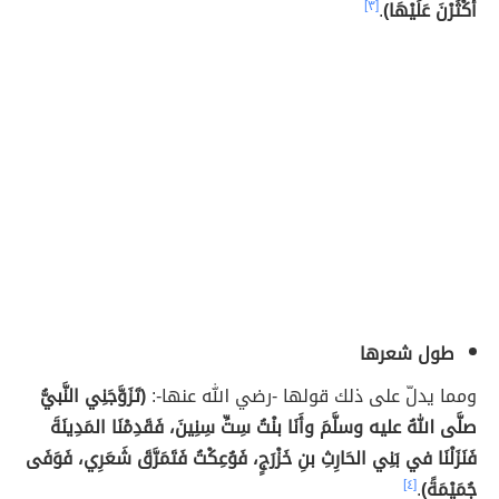
أَكْثَرْنَ عَلَيْهَا)
.
[٣]
طول شعرها
ومما يدلّ على ذلك قولها -رضي الله عنها-:
(تَزَوَّجَنِي النَّبيُّ
صلَّى اللهُ عليه وسلَّمَ وأَنَا بنْتُ سِتِّ سِنِينَ، فَقَدِمْنَا المَدِينَةَ
فَنَزَلْنَا في بَنِي الحَارِثِ بنِ خَزْرَجٍ، فَوُعِكْتُ فَتَمَرَّقَ شَعَرِي، فَوَفَى
جُمَيْمَةً)
.
[٤]