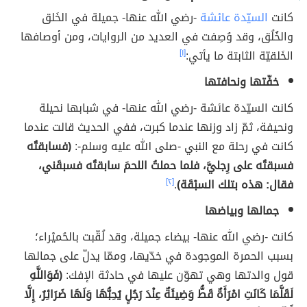
كانت
السيّدة عائشة
-رضي الله عنها- جميلة في الخَلق
والخُلُق، وقد وُصِفت في العديد من الروايات، ومن أوصافها
الخَلقيّة الثابتة ما يأتي:
[١]
خفّتها ونحافتها
كانت السيّدة عائشة -رضي الله عنها- في شبابها نحيلة
ونحيفة، ثمّ زاد وزنها عندما كبرت، ففي الحديث قالت عندما
كانت في رحلة مع النبي -صلى الله عليه وسلم-:
(فسابقتُه
فسبقتُه على رِجليَّ، فلما ‌حملتُ ‌اللحمَ سابقتُه فسبقَني،
فقال: هذه بتلك السبْقَة)
.
[٢]
جمالها وبياضها
كانت -رضي الله عنها- بيضاء جميلة، وقد لُقّبت بالحُميْراء؛
بسبب الحمرة الموجودة في خدّيها، وممّا يدلّ على جمالها
قول والدتها وهي تهوّن عليها في حادثة الإفك:
(فَوَاللَّهِ
لَقَلَّمَا كَانَتِ امْرَأَةٌ قَطُّ ‌وَضِيئَةٌ عِنْدَ رَجُلٍ يُحِبُّهَا وَلَهَا ضَرَائِرُ، إِلَّا