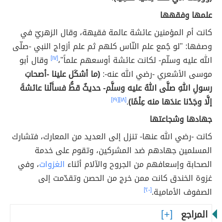
علمها وفقهها
كانت أم المؤمنين عائشة عالمة فقيهة، وقال الزهريّ في
وصفها: "لو جُمع علم النّاس كلهم ثم علم أزواج النبي -صلّى
الله عليه وسلّم- لكانت عائشة أوسعهم علماً"،
[١٧]
وقال أبو
موسى الأشعري -رضي الله عنه-:
(ما أشكَل علينا -أصحابَ
رسولِ اللهِ صلَّى اللهُ عليه وسلَّم- حديثٌ قطُّ فسأَلْنا عائشةَ
إلَّا وجَدْنا عندَها منه عِلْمًا)
.
[١٨]
[١٩]
جهادها وشجاعتها
كانت -رضي الله عنها- تنزل إلى العديد من المعارك، فتشارك
المسلمين جهادهم ضد المشركين، وتقوم على خدمة
الصحابة وإسعافهم من الجروح والآلام أثناء
الغزوات
، وفي
غزوة الخندق كانت ممن خرج من الحصن وتقدّمت إلى
الصفوف الأمامية.
[٢٠]
المراجع