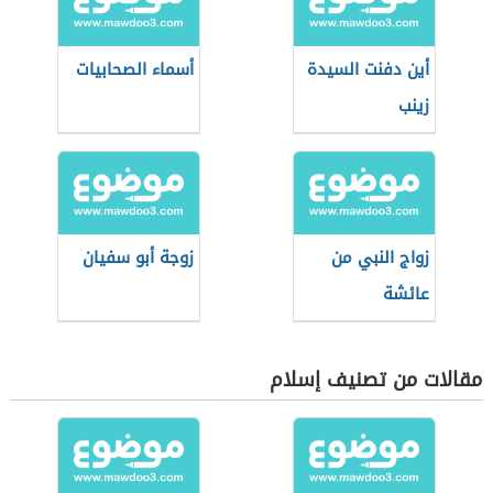
أين دفنت السيدة
أسماء الصحابيات
زينب
زواج النبي من
زوجة أبو سفيان
عائشة
مقالات من تصنيف إسلام