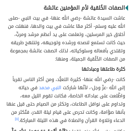
الصفات الخُلقية لأم المؤمنين عائشة
عاشت السيدة عائشة -رضي الله عنها- في بيت النبي -صلى
الله عليه وسلم- أكثر ممّا عاشت في بيت والدها، فنهلت من
أخلاق خير المرسلين، وتعلمت على يد أعظم مرشد ومربٍّ،
حيث كانت تستمع لنصحه ورشده وتوجيهه، وتنتهج طريقه
وتقتدي بأفعاله وسلوكياته، لذلك اتصفت عائشة بمجموعة
من الصفات الخُلُقية الجميلة، ومنها:
كثرة طاعتها وعبادتها
كانت -رضي الله عنها- كثيرة التعبُّد، ومن أكثر الناس تقرباً
إلى الله -عزّ وجل-، لأنّها شاركت
النبي محمد
في حياته
واطَّلعت على عباداته الخاصة، فكانت تقوم الليل معه،
وتداوم على نوافل الطاعات، وتكثر من الصيام حتى قيل عنها
بأنها صوَّامة، وكانت تحرص على قيام ليلة القدر، فتُكثر من
الدعاء وتلاوة القرآن والصلاة في هذه الليلة المباركة.
[٥]