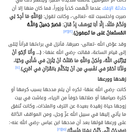
حادثة الإفك
عندما اتُّهمت كذباً وزوراً، فما كان منها إلا أن
صبرت واحتسبت لله -تعالى-، وكانت تقول:
(وَاللَّهِ مَا أَجِدُ لِي
وَلَكُمْ مَثَلًا، إِلَّا أَبَا يُوسُفَ إِذْ قَالَ:
فَصَبرٌ جَميلٌ وَاللَّـهُ
المُستَعانُ عَلى ما تَصِفونَ)
.
[١٢]
[١٣]
وقد عوّض الله -تعالى- صبرها، فأنزل في براءتها قرآناً يُتلى
إلى قيام الساعة، فقالت -رضي الله عنها-:
(... وأَنَا أرْجُو أنْ
يُبَرِّئَنِي اللَّهُ، ولَكِنْ واللَّهِ ما ظَنَنْتُ أنْ يُنْزِلَ في شَأْنِي وحْيًا،
ولَأَنَا أحْقَرُ في نَفْسِي مِن أنْ يُتَكَلَّمَ بالقُرْآنِ في أمْرِي)
.
[١٤]
زهدها وورعها
كانت -رضي الله عنها- تكره أن يتم مدحها بسبب كرمها أو
كثرة صيامها أو صلاتها خوفاً من الرياء، وعاشت في بيت
زوجها حياة زهيدة بعيدة عن الترف والملذات، وكانت تُنفق
ما يأتي إليها في سبيل الله عزّ وجل، ومن المواقف الدَّالة
على ورعها قولها بعد أن مدحها ابن عباس -رضي الله عنه-:
(ووَدِدْتُ أنِّي كُنْتُ نِسْيًا مَنْسِيًّا)
.
[١٥]
[١٦]