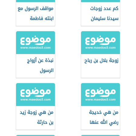
كم عدد زوجات
مواقف الرسول مع
سيدنا سليمان
ابنته فاطمة
زوجة بلال بن رباح
نبذة عن أزواج
الرسول
من هي خديجة
من هي زوجة زيد
رضي الله عنها
بن حارثة