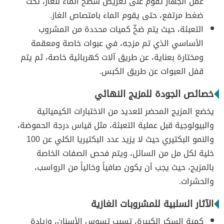
عمل الجهاز تقوم على تعريض سطح الماء للغاز، تحت
ضغط مرتفع، حتى يقوم الماء بامتصاص الغاز.
التعبئة، حيث يتم ضخّ كميات محددة من المشروب
الأساسي الذي تم مزجه، في عبوات خاصة ومعقمة
ومختارة بعناية، عن طريق آلات كهربائية خاصة، ثم يتم
قفل العبوات عن طريق الكبس.
خصائص الجودة للمزيج النهائي
يخضع المزيج المحضر للعديد من الاختبارات الكيميائية
والبيولوجية قبل عملية التعبئة، مثل قياس درجة الحموضة،
والنمو البكتيري حيث لا يزيد عدد البكتيريا الكلي عن 100
خلية لكل مل من السائل، ويتم فحص الصفات الخاصة
بالمزيج، حيث يجب أن يكون صافياً وخالياً من الرواسب،
والحشرات.
الآثار السلبية للمشروبات الغازية
كمية السكر الكبيرة، تسبب تسوس الأسنان، وزيادة