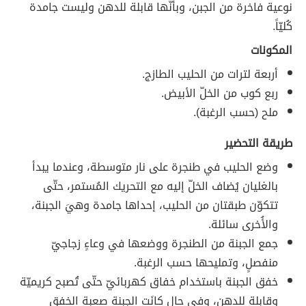
نوعية فاخرة من الجبن، وبأنّها قابلة للدهن وليست جامدة
كُليّاً.
المكونات
أربعة لترات من الحليب الطازج.
ربع كوب من الخلّ الأبيض.
ملح (حسب الرغبة).
طريقة التحضير
وضع الحليب في طنجرة على نار متوسطة، وعندما يبدأ
بالغليان يُضاف الخلّ إليه مع التحريك المُستمر، حتّى
تتكوّن طبقتان من الحليب، إحداها جامدة وهيَ الجبنة،
والأُخرى سائلة.
جمع الجبنة من الطنجرة ووضعها في وعاءٍ زجاجيّ
منفصلٍ، وتمليحها حسب الرغبة.
خفق الجبنة باستخدام خفاق كهربائيّ حتّى تُصبح كريميّة
وقابلة للدهن، وفي حال كانَت الجبنة صعبة الخفق