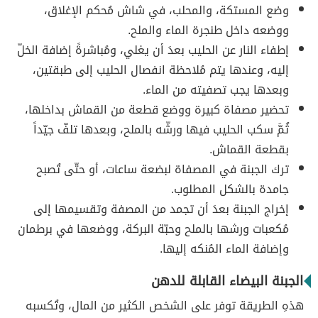
وضع المستكة، والمحلب، في شاش مُحكم الإغلاق،
ووضعه داخل طنجرة الماء والملح.
إطفاء النار عن الحليب بعدَ أن يغلي، ومُباشرةً إضافة الخلّ
إليه، وعندها يتم مُلاحظة انفصال الحليب إلى طبقتين،
وبعدها يجب تصفيته من الماء.
تحضير مصفاة كبيرة ووضع قطعة من القماش بداخلها،
ثُمَّ سكب الحليب فيها ورشّه بالملح، وبعدها تلفّ جيّداً
بقطعة القماش.
ترك الجبنة في المصفاة لبضعة ساعات، أو حتّى تُصبح
جامدة بالشكل المطلوب.
إخراج الجبنة بعدَ أن تجمد من المصفة وتقسيمها إلى
مُكعبات ورشها بالملح وحبّة البركة، ووضعها في برطمان
وإضافة الماء المُنكه إليها.
الجبنة البيضاء القابلة للدهن
هذهِ الطريقة توفر على الشخص الكثير من المال، وتُكسبه