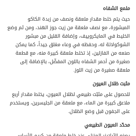
ملمع الشفاه
حيث يتم خلط مقدار ملعقة ونصف من زبدة الكاكو
المبشورة، مع نصف ملعقة من زيت جوز الهند، ومن ثم وضع
الخليط في المايكروييف، وإضافة القليل من مبشور
الشوكولاتة له، وحفظه في وعاء مغلق جيداً، كما يمكن
صنعه من الفازلين، إذ تخلط ملعقة كبيرة منه، مع قطعة
صغيرة من أحمر الشفاه باللون المفضّل، بالإضافة إلى
ملعقة صغيرة من زيت اللوز.
مثبت ظلال العيون
للحصول على مثبّت طبيعي لظلال العيون، يخلط مقدار أربع
ملاعق كبيرة من الماء، مع ملعقة من الجليسرين، ويستخدم
على الجفون قبل وضع الظلال.
محدّد العيون الطبيعي
يصنع الآيلاينر المنزلي عند خلط ملعقة من كريم الأساس