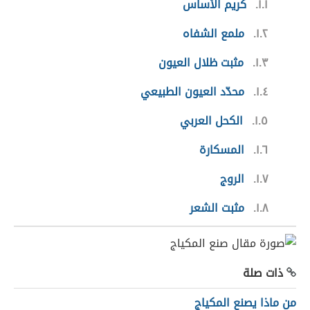
١.١
كريم الأساس
١.٢
ملمع الشفاه
١.٣
مثبت ظلال العيون
١.٤
محدّد العيون الطبيعي
١.٥
الكحل العربي
١.٦
المسكارة
١.٧
الروج
١.٨
مثبت الشعر
ذات صلة
من ماذا يصنع المكياج