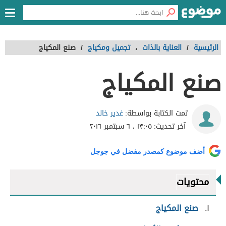
الرئيسية
/
العناية بالذات
،
تجميل ومكياج
/
صنع المكياج
صنع المكياج
غدير خالد
تمت الكتابة بواسطة:
آخر تحديث:
١٣:٠٥ ، ٦ سبتمبر ٢٠١٦
أضف موضوع كمصدر مفضل في جوجل
محتويات
١
صنع المكياج