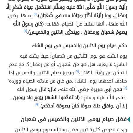
رَأَيْتُ رَسولَ اللَّهِ صَلَّى اللهُ عليه وسلَّمَ اسْتَكْمَلَ صِيَامَ شَهْرٍ إلَّا
رَمَضَانَ، وما رَأَيْتُهُ أكْثَرَ صِيَامًا منه في شَعْبَانَ)
،
[٥]
وعنها -رضي
الله عنها-، أنها سئلت عن الصيام، فقالت:
(كان رسولُ اللهِ
يصومُ شعبانَ ورمضانَ ، ويتحرَّى الاثنينِ والخميسَ)
.
[٦]
حكم صيام يوم الاثنين والخميس في يوم الشك
يوم الشك هو يوم الثلاثين من شعبان؛ حيث يشك فيه
الناس: لا يعرف هل هو من شعبان، أو من رمضان؟، مع عدم
التمكن من رؤية الهلال،
[٧]
ويجوز صيام الاثنين والخميس إذا
صادف أحدهما يوم الشك؛ لمن كان من عادته الصيام وورده؛
[٨]
فعن أبي هريرة -رضي الله عنه-، قال: قال رسول الله
-صلى الله عليه وسلم-:
(لا تَقدَّموا الشهرَ بيَومٍ ولا يومينِ .
إلا أن يوافقَ ذلكَ صومًا كانَ يصومُهُ أحدُكم)
.
[٩]
فضل صيام يومي الاثنين والخميس في شعبان
وردت نصوص كثيرة تبين فضل ومنزلة صوم يومي الاثنين