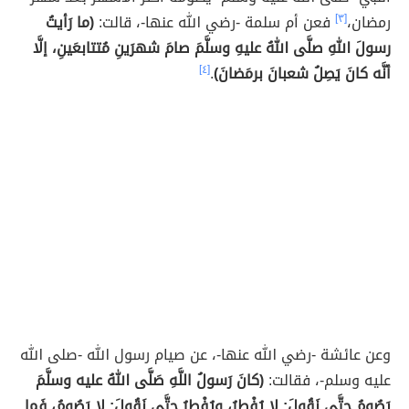
رمضان،
[٣]
فعن أم سلمة -رضي الله عنها-، قالت:
(ما رَأيتُ
رسولَ اللهِ صلَّى اللهُ عليهِ وسلَّمَ صامَ شهرَينِ مُتتابعَينِ، إلَّا
أنَّه كانَ يَصِلُ شعبانَ برمَضانَ)
.
[٤]
وعن عائشة -رضي الله عنها-، عن صيام رسول الله -صلى الله
عليه وسلم-، فقالت:
(كانَ رَسولُ اللَّهِ صَلَّى اللهُ عليه وسلَّمَ
يَصُومُ حتَّى نَقُولَ: لا يُفْطِرُ، ويُفْطِرُ حتَّى نَقُولَ: لا يَصُومُ، فَما