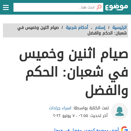
الرئيسية
/
إسلام
،
أحكام شرعية
/
صيام اثنين وخميس في
شعبان: الحكم والفضل
صيام اثنين وخميس
في شعبان: الحكم
والفضل
اسراء جرادات
تمت الكتابة بواسطة:
آخر تحديث:
٠٦:٥٥ ، ٧ يونيو ٢٠٢٢
أضف موضوع كمصدر مفضل في جوجل