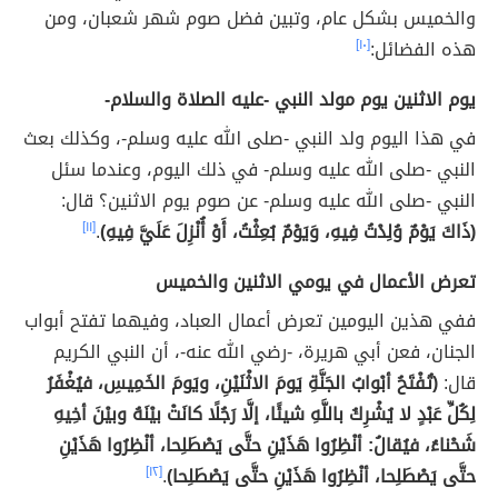
والخميس بشكل عام، وتبين فضل صوم شهر شعبان، ومن
هذه الفضائل:
[١٠]
يوم الاثنين يوم مولد النبي -عليه الصلاة والسلام-
في هذا اليوم ولد النبي -صلى الله عليه وسلم-، وكذلك بعث
النبي -صلى الله عليه وسلم- في ذلك اليوم، وعندما سئل
النبي -صلى الله عليه وسلم- عن صوم يوم الاثنين؟ قال:
(ذَاكَ يَوْمٌ وُلِدْتُ فِيهِ، وَيَوْمٌ بُعِثْتُ، أَوْ أُنْزِلَ عَلَيَّ فِيهِ)
.
[١١]
تعرض الأعمال في يومي الاثنين والخميس
ففي هذين اليومين تعرض أعمال العباد، وفيهما تفتح أبواب
الجنان، فعن أبي هريرة، -رضي الله عنه-، أن النبي الكريم
قال:
(تُفْتَحُ أبْوابُ الجَنَّةِ يَومَ الاثْنَيْنِ، ويَومَ الخَمِيسِ، فيُغْفَرُ
لِكُلِّ عَبْدٍ لا يُشْرِكُ باللَّهِ شيئًا، إلَّا رَجُلًا كانَتْ بيْنَهُ وبيْنَ أخِيهِ
شَحْناءُ، فيُقالُ: أنْظِرُوا هَذَيْنِ حتَّى يَصْطَلِحا، أنْظِرُوا هَذَيْنِ
حتَّى يَصْطَلِحا، أنْظِرُوا هَذَيْنِ حتَّى يَصْطَلِحا)
.
[١٢]