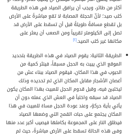
أكثر من طائر، ويجب أن يرافق الصياد في هذه الطريقة
كلب صيد؛ لأنّ الحجلة المصابة لا تقع مباشرةً على الأرض
بل تقطع مسافةً طويلةً قبل أن تسقط على الأرض قد
تصل إلى الكيلومتر تقريباً ومن الصعب أن يعثر على
مكانها غير كلب الصيد.
[٢]
الطريقة الثانية: يقوم الصياد في هذه الطريقة بتحديد
الموقع الذي يبيت به الحجل مسبقاً، فينثر كمية من
الحبوب في هذا المكان، فيقوم الصياد ببناء عش من
أغصان الأشجار مقابل المكان الذي تم تحديده وذلك
ليختبئ فيه، وقبل قدوم الحجل للمبيت بهذا المكان يكون
الصياد قد سبقه واختبأ في العش الذي عمله دون أن
يأتي بأية حركةٍ، وعند عودة الحجل مساءً للمبيت في هذا
المكان يجتمع على حبات القمح التي وضعها الصياد
فيطلق النار على المجموعة بكاملها فيصيب أكبر عدد منها
وفي هذه الحالة تسقط على الأرض مباشرةً، حيث لم