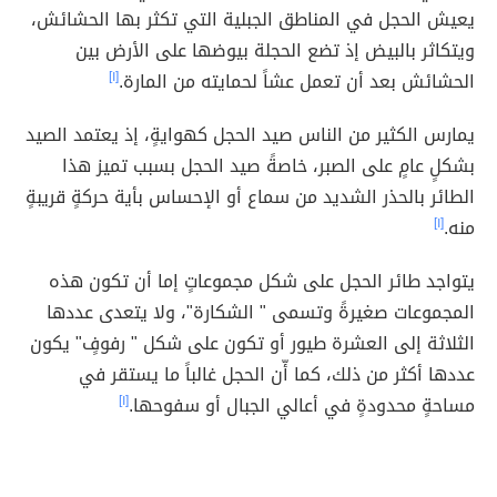
يعيش الحجل في المناطق الجبلية التي تكثر بها الحشائش،
ويتكاثر بالبيض إذ تضع الحجلة بيوضها على الأرض بين
الحشائش بعد أن تعمل عشاً لحمايته من المارة.
[١]
يمارس الكثير من الناس صيد الحجل كهوايةٍ، إذ يعتمد الصيد
بشكلٍ عامٍ على الصبر، خاصةً صيد الحجل بسبب تميز هذا
الطائر بالحذر الشديد من سماع أو الإحساس بأية حركةٍ قريبةٍ
منه.
[١]
يتواجد طائر الحجل على شكل مجموعاتٍ إما أن تكون هذه
المجموعات صغيرةً وتسمى " الشكارة"، ولا يتعدى عددها
الثلاثة إلى العشرة طيور أو تكون على شكل " رفوفٍ" يكون
عددها أكثر من ذلك، كما أّن الحجل غالباً ما يستقر في
مساحةٍ محدودةٍ في أعالي الجبال أو سفوحها.
[١]