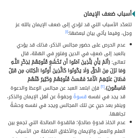
أسباب ضعف الإيمان
تتعدّد الأسباب التي قد تؤدي إلى ضعف الإيمان بالله عز
وجل، وفيما يأتي بيان لبعضها:
[١]
عدم الحرص على حضور مجالس الذكر، فذلك قد يؤدي
بالعبد إلى ضعفٍ في الدين وفتورٍ في الهمّة، قال
تعالى:
(أَلَمْ يَأْنِ لِلَّذِينَ آمَنُوا أَن تَخْشَعَ قُلُوبُهُمْ لِذِكْرِ اللَّـهِ
وَمَا نَزَلَ مِنَ الْحَقِّ وَلَا يَكُونُوا كَالَّذِينَ أُوتُوا الْكِتَابَ مِن قَبْلُ
فَطَالَ عَلَيْهِمُ الْأَمَدُ فَقَسَتْ قُلُوبُهُمْ وَكَثِيرٌ مِّنْهُمْ
فَاسِقُونَ)
،
[٢]
فإن ابتعد العبد عن مجالس الوعظ والدعوة
قد يجد في نفسه
قسوةً
وجفوةً عن أهل الإيمان والذكر،
وينفر بعد حينٍ عن تلك المجالس ويجد في نفسه وحشةً
تجاهها.
عدم اتخاذ قدوةٍ صالحةٍ؛ فالقدوة الصالحة التي تجمع بين
العلم والعمل والإيمان والأخلاق الفاضلة من الأسباب