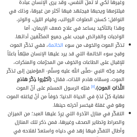
وغيرها لكي لا تملّ النفس، وقد يرى الإنسان عبادة
فيلتزمها ويحبها فيجتهد فيها أكثر من غيرها، وذلك في
النوافل؛ كسنن الصلوات الرواتب، وقيام الليل، والوتر،
وهذا بالتأكيد يساعد في علاج ضعف الإيمان، أما
الواجبات والفرائض فيجب على جميع المكلّفين أدائها.
تذكّر الموت والخوف من سوء
الخاتمة
، ففي تذكّر الموت
وقبح سوء الخاتمة التي قد يرد عليها الإنسان منبّهاً باعثاً
للإقبال على الطاعات والخوف من المحرّمات والمنكرات،
وقد وجّه النبي -صلّى الله عليه وسلّم- المؤمنين إلى تذكّر
الموت، وسمّاه هادم اللذات، فقال:
(أكثِروا ذِكْرَ هاذمِ
اللَّذاتِ الموتِ)
،
[١١]
فنبّه الرسول المسلم على أنّ الموت
نهاية كلّ لذةٍ في الحياة الدنيا؛ خوفاً من أنْ يُباغته الموت
وهو في غفلة فيخسر آخرته حينها.
التفكّر في منازل الآخرة التي يَرِدُ عليها العبد؛ من الميزان
والصراط وتطاير الصحف وغيرها، فمن ذكر تلك المنازل
وأطال التفكّر فيها زهد في دنياه واستعدّ لفلاحه في