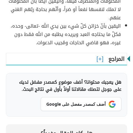
المخلوقات والمتصرّف فيها، واليقين أيضاً بأنّ المخلوقات
لا تملك لنفسها نفعاً أو ضراً، وأنّهم بحاجة ربّهم الغني
عنهم.
اليقين بأنّ خزائن كلّ شيء بين يدي الله -تعالى- وحده،
فكلّ ما يحتاجه العبد ويريده يطلبه من الله فقط دون
غيره، فهو قاضي الحاجات ومُجيب الدعوات.
المراجع
هل يعجبك محتوانا؟ أضف موضوع كمصدر مفضل لديك
على جوجل لتصلك مقالاتنا أولاً بأول في نتائج البحث.
أضف كمصدر مفضل على Google