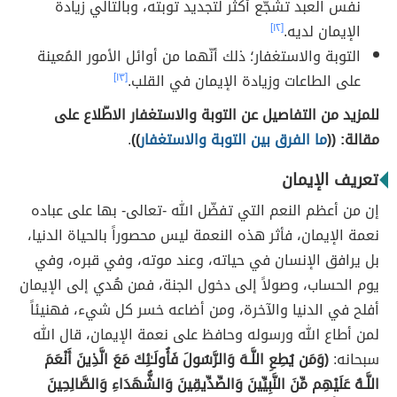
نفس العبد تشجّع أكثر لتجديد توبته، وبالتالي زيادة
الإيمان لديه.
[١٢]
التوبة والاستغفار؛ ذلك أنّهما من أوائل الأمور المُعينة
على الطاعات وزيادة الإيمان في القلب.
[١٣]
للمزيد من التفاصيل عن التوبة والاستغفار الاطّلاع على
مقالة: ((
ما الفرق بين التوبة والاستغفار
))
.
تعريف الإيمان
إن من أعظم النعم التي تفضّل الله -تعالى- بها على عباده
نعمة الإيمان، فأثر هذه النعمة ليس محصوراً بالحياة الدنيا،
بل يرافق الإنسان في حياته، وعند موته، وفي قبره، وفي
يوم الحساب، وصولاً إلى دخول الجنة، فمن هُدي إلى الإيمان
أفلح في الدنيا والآخرة، ومن أضاعه خسر كل شيء، فهنيئاً
لمن أطاع الله ورسوله وحافظ على نعمة الإيمان، قال الله
سبحانه:
(وَمَن يُطِعِ اللَّـهَ وَالرَّسُولَ فَأُولَـٰئِكَ مَعَ الَّذِينَ أَنْعَمَ
اللَّـهُ عَلَيْهِم مِّنَ النَّبِيِّينَ وَالصِّدِّيقِينَ وَالشُّهَدَاءِ وَالصَّالِحِينَ