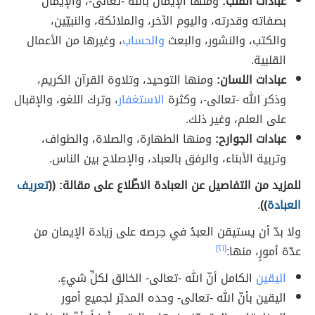
عبادات القلب:
ومنها الإيمان بالله -تعالى-، والإيمان
بصفاته وقدرته، واليوم الآخر، والملائكة، والنبيّين،
والكتب، والنشور، والبعث
والحساب
، وغيرها من الأعمال
القلبية.
عبادات اللسان:
ومنها التوحيد، وتلاوة القرآن الكريم،
وذكر الله -تعالى-، وكثرة
الاستغفار
، وترك اللغو، والإقبال
على العلم، وغير ذلك.
عبادات الجوارح:
ومنها الطهارة، والصلاة، والطواف،
وتربية الأبناء، والرفق بالعباد، والإصلاح بين الناس.
للمزيد من التفاصيل عن العبادة الاطّلاع على مقالة: ((
تعريف
العبادة
))
.
ولا بدّ أن يستيقن العبدُ في حِرصه على زيادة الإيمان من
عدّة أمورٍ، منها:
[٢١]
اليقين
الكامل أنّ الله -تعالى- الخالق لكلِّ شيءٍ.
اليقين بأنّ الله -تعالى- وحده المدبّر لجميع أمور