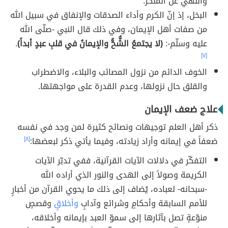
والنهي عن المنكر.
البخل، إذ إنّ الكرم وأداء الصدقات والإنفاق في سبيل الله
من صفات أهل الإيمان، وفي ذلك قال النبي -صلّى الله
عليه وسلّم-:
(لا يجتمعُ الشُّحُّ والإيمانُ في قلبِ عبدٍ أبداً)
.
[٧]
الخوف الدائم من نزول المصائب والبلاء، والاضطراب
والقلق حال نزولها، وعدم القدرة على مواجهتها.
علاج ضعف الإيمان
ذكر أهل العلم توجيهات ونصائح كثيرة لمن وجد في نفسه
ضعفاً في إيمانه وأراد زيادته، وفيما يأتي ذكر لبعضها:
[٨]
التفكّر في دلالات الآيات القرآنية، ففي تدبّر الآيات
الكريمة وصولاً إلى الهدى والنور الذي أراده الله
-سبحانه- لعباده، يُضاف إلى ذلك ما يحوي القرآن من أخبارٍ
للأمم السابقة وأحكامٍ وشرائع وآدابٍ
وأخلاقٍ
وقصصٍ
منوّعةٍ تصل بآثارها إلى سموّ العبد بإيمانه وأخلاقه،