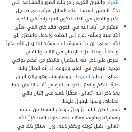
الآخرة
، والقرآن الكريم زاخرٌ بتلك الصور والمشاهد التي
تذكّر النفس باستمرار بتلك المنازل وترغّب في تحصيل
الخير والفضل في الدنيا ليكون المرء رابحاً في الآخرة.
الاعتبار من آيات الله في الكون، فقد كان النبي -صلّى
الله عليه وسلّم- يفزع إلى الصلاة والدعاء والتضرّع إلى
الله -تعالى- إن حلّ كسوفٌ أو خسوفٌ؛ لئلا يُنزل الله عذاباً
أو عقاباً، وبذلك يزيد الإيمان في القلب والنفس.
الحرص على ذكر الله باستمرارٍ، فالذكر من أعظم دواعي
تجديد الإيمان في القلب ولزومه، إذ إنّه اتصالٌ بالله
-تعالى-، وطردٌ
للشيطان
ووساوسه، وهو جالبٌ للرزق،
صارفٌ للهمّ والغمّ، ينجو به المرء من آفات اللسان، كما
يعدّ ذكر الله -تعالى- محفّزاً للعبد على إتيان باقي
الطاعات، وسبباً للإقبال عليها.
حُسن الظن بالله -عزّ وجلّ-، وعدم القنوط من رحمته
ومغفرته وعفوه، فمهما بلغت ذنوب العبد فإنّ الله
-تعالى- يقبل توبته ويغفر ذنبه، وإن استقرّ ذلك في