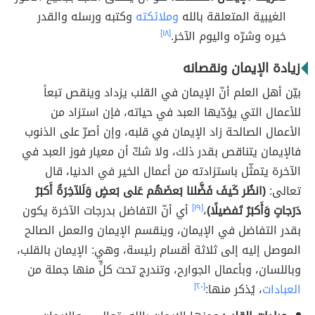
الغيبية المتعلقة بالله
وملائكته
وكتبه ورسله والقدر
خيره وشرّه واليوم الآخر.
[١٨]
زيادة الإيمان ونقصانه
بيّن أهل العلم أنّ الإيمان في القلب يزداد وينقص تبعاً
للأعمال التي يؤدّيها العبد في حياته، فإن استزاد من
الأعمال الصالحة زاد الإيمان في قلبه، وإن أصرّ على الذنوب
فالإيمان يتناقص بقدر ذلك، ولا شكّ أن معيار فوز العبد في
الآخرة يتمثّل باستزادته من أعمال الخير في الدنيا، قال
تعالى:
(انظُر كَيفَ فَضَّلنا بَعضَهُم عَلى بَعضٍ وَلَلآخِرَةُ أَكبَرُ
دَرَجاتٍ وَأَكبَرُ تَفضيلًا)
،
[١٩]
أي أنّ التفاضل بدرجات الآخرة يكون
بقدر التفاضل في الإيمان، وينقسم الإيمان والعمل الصالح
الموصل إليه إلى ثلاثة أقسام رئيسة، وهي: الإيمان بالقلب،
وباللسان، وبأعمال الجوارح، وتندرج تحت كلٍّ منها جملة من
العبادات
، يُذكر منها:
[٢٠]