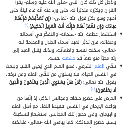
ولأجل كلّ ذلك كان النبي -صلّى الله عليه وسلّم- يقرأ
القرآن ويكرّره متدبّراً له، حتى ورد عنه أنّه قام ليلةً حتى
أصبح وهو يكرّر قول الله -تعالى-:
(إِن تُعَذِّبْهُمْ فَإِنَّهُمْ
عِبَادُكَ وَإِن تَغْفِرْ لَهُمْ فَإِنَّكَ أَنتَ الْعَزِيزُ الْحَكِيمُ)
.
[٩]
استشعار عظمة الله -سبحانه- والتفكّر في أسمائه
وصفاته، فإن تدبَّر العبد أسماء الجلال والعظمة لله
-تعالى- سكنت نفسه واطمأنّت، وبذلك يُقبل العبد إلى
ربّه محبّاً متواضعاً قد
خشعت
نفسه.
تلقّي
العلم
الشرعي، فهو العلم الذي يُحيي القلب ويبعث
في النفس الحياة، فلا يستوي من تلقّى العلم ومن تركه،
يقول الله تعالى:
(قُلْ هَلْ يَسْتَوِي الَّذِينَ يَعْلَمُونَ وَالَّذِينَ
لَا يَعْلَمُونَ)
.
[١٠]
الحرص على حضور حلقات ومجالس الذكر، إذ إنّها من
بواعث الإيمان في النفس، ففيها اللقاء مع أهل العلم
والإيمان، وفي حضور تلك المجالس استشعارٌ للسكينة
بسبب حضور الملائكة، كما يباهي الله -تعالى- ملائكته