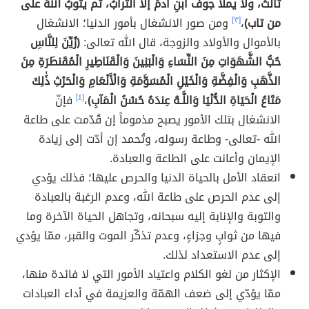
ثالثٌ، ولا يملأ جوفَ ابنِ آدمَ إلا التُّرابُ، ثم يتوبُ اللهُ على
من تاب)
،
[٣]
ومن صور الانشغال بأمور الدنيا؛ الانشغال
بالأموال والأولاد والزوجة، قال الله تعالى:
(زُيِّنَ لِلنَّاسِ
حُبُّ الشَّهَوَاتِ مِنَ النِّسَاءِ وَالْبَنِينَ وَالْقَنَاطِيرِ الْمُقَنطَرَةِ مِنَ
الذَّهَبِ وَالْفِضَّةِ وَالْخَيْلِ الْمُسَوَّمَةِ وَالْأَنْعَامِ وَالْحَرْثِ ذَٰلِكَ
مَتَاعُ الْحَيَاةِ الدُّنْيَا وَاللَّـهُ عِندَهُ حُسْنُ الْمَآبِ)
،
[٤]
فإنّ
الانشغال بتلك الأمور يصبح مذموماً إن قُدّمت على طاعة
الله -تعالى- وطاعة رسوله، وتُحمد إن أدّت إلى زيادة
الإيمان وأعانت على الطاعة والعبادة.
انعقاد الأمل بالحياة الدنيا والحرص عليها؛ فذلك يؤدي
إلى عدم الحرص على طاعة الله، وعدم الرغبة بالعبادة
والتوبة والإنابة إليه سبحانه، وتجاهل الحياة الآخرة وما
فيها من ثوابٍ وجزاءٍ، وعدم تذكّر الموت والقبر، ممّا يؤدي
إلى عدم الاستعداد لذلك.
الإكثار من لغو الكلام واعتياد الأمور التي لا فائدة منها،
ممّا يؤدّي إلى ضعف الهمّة والعزيمة في أداء العبادات