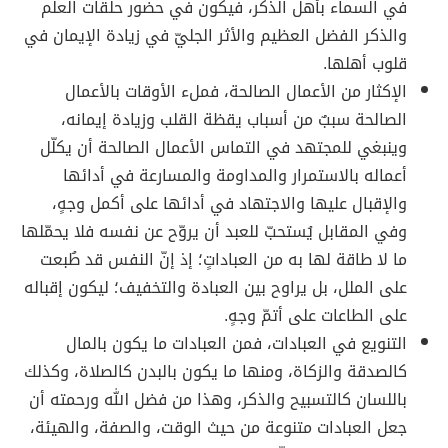
في السماء بأهل الذكر، فيكون في حضور حلقات العلم
والذكر الفضل العظيم والأثر الجليّ في زيادة الإيمان في
قلوب أهلها.
الإكثار من الأعمال الصالحة، فملء الأوقات بالأعمال
الصالحة سببٌ من أسباب يقظة القلب وزيادة إيمانه،
وينبغي للمجتهد في التماس الأعمال الصالحة أن يكلّل
أعماله بالاستمرار والمداومة والمسارعة في أدائها
والإقبال عليها والاجتهاد في أدائها على أكمل وجهٍ،
وفي المقابل يُستحبّ للعبد أن يروّح عن نفسه فلا يحمّلها
ما لا طاقة لها به من العباداتٍ؛ إذ إنّ النفس قد طُبعت
على الملل، بل يراوح بين العبادة والتخفيف؛ ليكون إقباله
على الطاعات على أتمّ وجهٍ.
التنويع في العبادات، فمن العبادات ما يكون بالمال
كالصدقة والزكاة، ومنها ما يكون بالبدن كالصلاة، وكذلك
باللسان كالتسبيح والذكر، وهذا من فضل الله ورحمته أن
جعل العبادات متنوعة من حيث الوقت، والصفة، والهيئة،