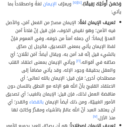
وَحَسُنَ أُولَـٰئِكَ رَفِيقًا)
،
[١٤]
[١٥]
ويعرّف
الإيمان
لغةً واصطلاحاً بما
يأتي:
تعريف الإيمان لغةً:
الإيمان مصدرٌ من الفعل آمَن، والأصل
فيه الأمن؛ وهو نقيض الخوف، فإن قيل إنّ فلاناً آمن
العدوّ إيماناً؛ أي جعله آمناً من خوفه، وفي العموم فإنّ
لفظ الإيمان يأتي بمعنى التصديق، فالرجل إن صدّق
بالشيء قيل إنّه قد آمن به، ويقال أيضاً: آمَن لفُلان؛ أيّ
صدّقه في أقواله،
[١٦]
ويأتي الإيمان بمعنى اعتقاد القلب
والعقل بحقيقة وجود الإله، وقد يأتي مضافاً إلى
مصطلحاتٍ أخرى؛ فإن قيل: الإيمان بالله تعالى؛ أي
الاعتقاد القلبيّ بأنّ الله هو الإله مع النطق باللسان دون
مناقضة العمل لذلك، فإن قيل: الإيمان بالغيب؛ أي تصديق
الأمور الغيبيّة، ومن ذلك أيضاً الإيمان
بالقضاء
والقدر؛ أي
أن يعتقد العبد أنّ الله عالمٌ بالأشياء ومقدِّرٌ وكاتبٌ لها
منذ الأزل.
[١٧]
تعريف الإيمان اصطلاحاً:
هو أن يصدّق العبد بجميع الأمور