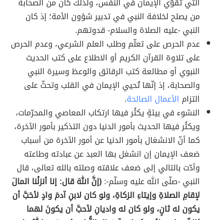
التي تقوّي الإيمان في النفس، ولذلك كان من الصحابة
من يصلح لخلافة النبي في تدبير شؤون الأمة؛ إذ كان
النبي -عليه الصلاة والسلام- قدوتهم.
عدم الحرص على تعلّم وطلب العلم الشرعي، وعدم الحرص
على تلاوة القرآن الكريم أو الاطلاع على كتب الحديث
النبوي أو مطالعة كتب الرقائق والوعظ وسيرة النبي
والصحابة، إذ إنّها تُحيي الإيمان في القلب وتحثّ على
التزام
الأعمال الصالحة
.
النشوء في بيئةٍ يكثُر فيها ارتكاب المعاصي والمحرّمات،
ويكثُر فيها الحديث بأمور الدنيا دون التذكير بأمور الآخرة،
كما أنّ الانشغال بأمور الدنيا عن أمور الآخرة من أسباب
ضعف الإيمان إن انشغل بها العبد عن عبادته وطاعته
وأدّت بالتالي إلى ضعف علاقته وصلته بالله تعالى، قال
النبي -صلّى الله عليه وسلّم-:
(إنَّ اللهَ قال: إنا أنزلْنا المالَ
لإقامِ الصلاةِ وإيتاءِ الزكاةِ، ولو كان لابنِ آدمَ وادٍ لأحَبَّ أن
يكون له ثانٍ، ولو كان له واديانِ لأحبَّ أن يكونَ لهما