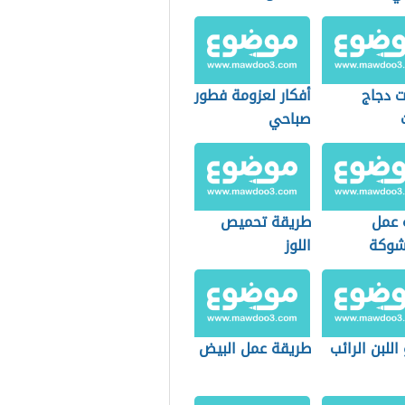
 دجاج
أفكار لعزومة فطور
صباحي
 عمل
طريقة تحميص
شوكة
اللوز
اللبن الرائب
طريقة عمل البيض