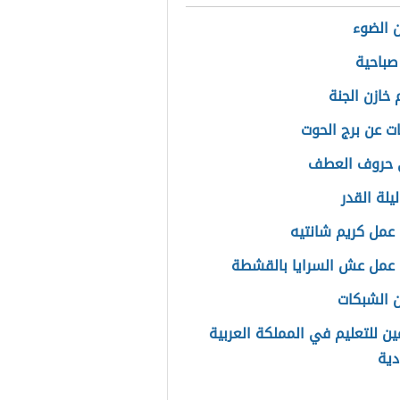
 الضوء
 صباحية
 خازن الجنة
ت عن برج الحوت
 حروف العطف
يلة القدر
عمل كريم شانتيه
عمل عش السرايا بالقشطة
 الشبكات
ين للتعليم في المملكة العربية
ية