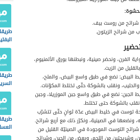
لحشوة:
شرائح من روست بيف.
طريقة
ب من شرائح الزيتون.
البفتي
تحضير
ة الفرن، ونحضر صينية، ونبطنها بورق الألمنيوم،
القليل من الزيت.
طريقة
ط البيض: نضع في طبق واسع البيض، والملح،
السري
والحليب، ونقلب بالشوكة حتّى تختلط المكوّنات.
ط الجبن: نضع في طبق واسع جبن الموزريلا، وجبن
نقلب بالشوكة حتى تختلط.
 توست في خليط البيض عدّة ثوانٍ حتّى تتشرّب
طريقة
ه، ونضعها في الصينية، ونكرّر ذلك مع أربع شرائح.
العسل
رائح التوست الموجودة في الصينيّة القليل من
ن، وشريحتين من اللحم، وبعضٍ من الجبن، وشرائح