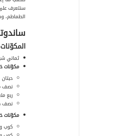
سنتعرف على ط
الطماطم، وس
ساندوت
المكوّنات
ثماني شرا
مكوّنات خ
حبتان 
نصف مل
ربع مل
نصف كو
مكوّنات خ
كوب ون
كوب ون