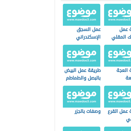
 عمل
عمل السجق
ك المقلي
الإسكندراني
 العجة
طريقة عمل البيض
عة
بالبصل والطماطم
 عمل القرع
وصفات بالجزر
ي