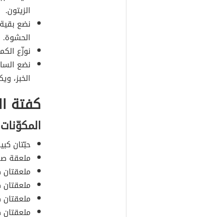
الزيتون.
نضع بقية 
الحشوة.
نوزّع الكم
نضع السا
الخبز، وي
كفتة ا
المكوّنات
حبّتان كب
ملعقة صغ
ملعقتان ك
ملعقتان ك
ملعقتان ك
ملعقتان ك