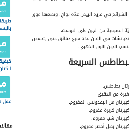
الشرائح في مزيج البيض عدّة ثوانٍ، ونضعها فوق
طريقة
بالبس
يّة المتبقية من الجبن على التوست.
ندوتشات في الفرن مدة سبع دقائق حتى يتحمص
كتسب الجبن اللون الذهبي.
لبطاطس السريعة
كيفية
الكتان
يرتان بطاطس.
يرة من الدقيق.
عمل ف
بيرتان من البقدونس المفروم.
بيرتان كزبرة مفروم.
بيرتان شب مفروم.
مقالا
بيرتان بصل أخضر مفروم.