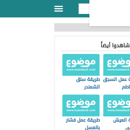
 شاهدوا أيضاً
 عمل السجق
طريقة سلق
اطم
الشمندر
 العيش
طريقة عمل فشار
ي
بالعسل