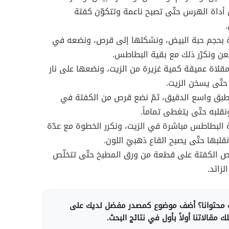
أداة الهرس حتّى تصبح ناعمة وتتكوّن كفتة
ة بحجم حبة البيض، ونشكلها إلى قرص، ونضعه في
ن ونكرّر ذلك مع بقية البطاطس.
لاة عميقة كمية غزيرة من الزيت، ونضعها على نار
تّى يسخن الزيت.
بق واسع الدقيق، ثمّ نضع قرص من الكفتة في
نقلبه حتّى يتغطى تماماً.
البطاطس مباشرة في الزيت، ونكرر الخطوة مع عدّة
قلبها حتّى يصبح القاع ذهبيّ اللون.
ص الكفتة على قطعة من ورق المطبخ حتّى تتخلّص
لزائد.
محتوانا؟ أضف موضوع كمصدر مفضل لديك على
 مقالاتنا أولاً بأول في نتائج البحث.