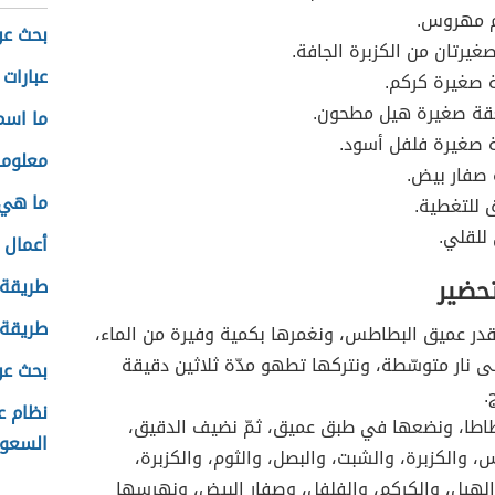
م مهروس.
بحث عن
غيرتان من الكزبرة الجافة.
عبارات
 صغيرة كركم.
ة صغيرة هيل مطحون.
ما اسم
 صغيرة فلفل أسود.
معلوما
 صفار بيض.
ما هي
 للتغطية.
 للقلي.
أعمال ل
تحضير
طريقة 
طريقة 
در عميق البطاطس، ونغمرها بكمية وفيرة من الماء،
 نار متوسّطة، ونتركها تطهو مدّة ثلاثين دقيقة
بحث عن
.
نظام ع
طاطا، ونضعها في طبق عميق، ثمّ نضيف الدقيق،
السعود
، والكزبرة، والشبت، والبصل، والثوم، والكزبرة،
الهيل، والكركم، والفلفل، وصفار البيض، ونهرسها