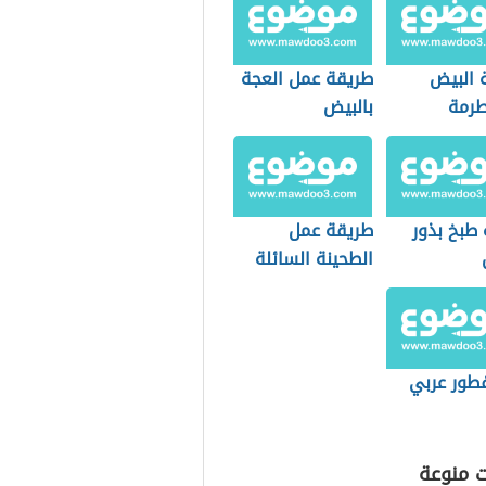
 البيض
طريقة عمل العجة
طرمة
بالبيض
 طبخ بذور
طريقة عمل
الطحينة السائلة
للفلافل
طور عربي
ت منوعة