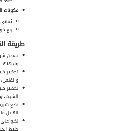
مكونات ا
ثماني 
ربع كو
طريقة ال
نسخن شواي
وندهنها ب
تحضير خلي
والفلفل، 
تحضير خلي
الشيدر، و
نضع شريحة
القليل من
نضع على ش
خليط الجب