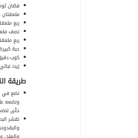
فصّان ثو
ملعقتان ص
ربع ملعقة
نصف ملعق
ربع ملعقة
حبة كبيرة
كوب دقيق
زيت نباتي
طريقة ال
نضع في ق
ونضعه على
حتّى تنضج
نقشر الب
والبقدونس
والملح، و