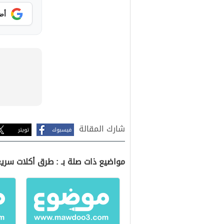
أض
شارك المقالة
فيسبوك
تويتر
مواضيع ذات صلة بـ : طرق أكلات سري