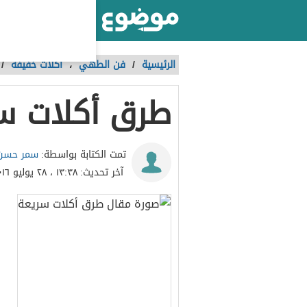
أكبر موقع عربي بالعالم
الرئيسية
/
فن الطهي
،
أكلات خفيفة
/
طرق أكلات س
سمر حسن 
تمت الكتابة بواسطة:
آخر تحديث:
١٣:٣٨ ، ٢٨ يوليو ٢٠١٦