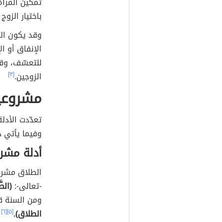
تمكين المرأ
باختيار الزوج
وقد يكون الت
الإنفاق أو ال
للتعسّف، وقد
الزوجين.
[٣]
مشروعية
تعدّدت الأدل
وفيما يأتي ذ
أدلة مشر
الطلاق مشروع
-تعالى-:
(الطَّ
ومن السنة قو
الطلاق).
[٥]
[٦]