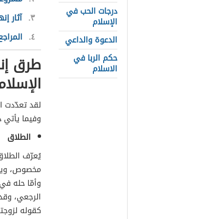
درجات الحب في
٣
آثار إن
الإسلام
٤
المراجع
الدعوة والداعي
حكم الربا في
طرق إنه
الاسلام
الإسلام
لقد تعدّدت ا
وفيما يأتي ذ
الطلاق
يُعرّف الطلا
مخصوص، ويكون
وأمّا حله في
الرجعي، وقد 
كقوله لزوجته