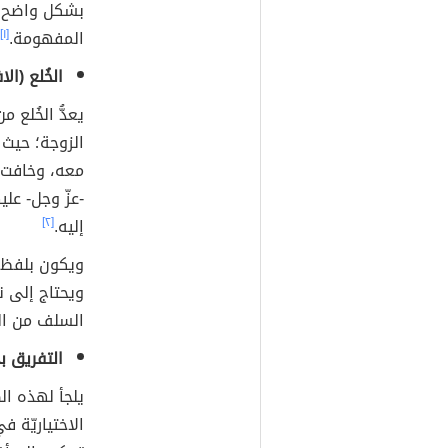
بشكل واضح ع
المفهومة.
[١]
الخُلع (الا
يعدُّ الخُلع
الزوجة؛ حيث
معه، وخافت ب
-عزّ وجل- عل
إليه.
[٢]
ويكون بلفظ ص
ويحتاج إلى ن
السلف من الص
التفريق 
يلجأ لهذه ال
الاختياريّة 