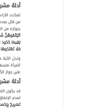
أدلة مشرو
تعدّدت الآرا
من قال بعدم 
بجوازه من ال
آتَيْتُمُوهُنَّ شَيْئ
يُقِيمَا حُدُودَ الل
فَلَا تَعْتَدُوهَا 
وتدل الآية ع
المرأة نفسها
على جواز الخُ
أدلة مشر
قد يكون التف
لعدم الإنفاق
تَسْرِيحٌ بِإِحْسَ