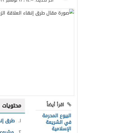
آخر تحديث:
١٤:٠٠ ، ٢١ نوفمبر ٢٠٢٢
اقرأ أيضاً
محتويات
البيوع المحرمة
١
طرق إنه
في الشريعة
الإسلامية
٢
مشروعية