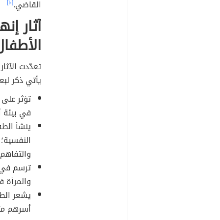
القاضي.
[١٠]
آثار إن
الأطفال
تعدّدت الآثار
يأتي ذكر لبع
تؤثر على 
في بيئة أس
ينشأ الطف
النفسية؛ 
والتفاهم.
ترسم في 
والمرأة ف
يشعر الطف
أسرهم مت