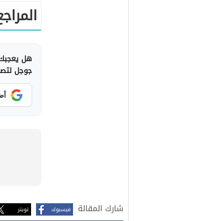
المراجع
هل يعجبك 
جوجل لتصلك
أض
شارك المقالة
فيسبوك
تويتر