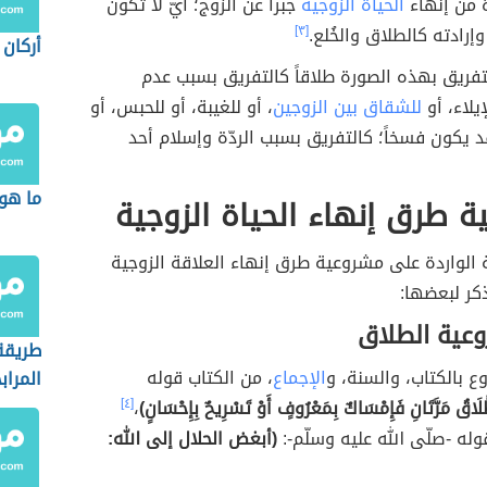
ة من إنهاء
الحياة الزوجية
جبراً عن الزوج؛ أيّ لا تكون
 وإرادته كالطلاق والخُلع.
[٣]
أركان 
فريق بهذه الصورة طلاقاً كالتفريق بسبب عدم
إيلاء، أو
للشقاق بين الزوجين
، أو للغيبة، أو للحبس، أو
 يكون فسخاً؛ كالتفريق بسبب الردّة وإسلام أحد
ما هو 
 طرق إنهاء الحياة الزوجية
ة الواردة على مشروعية طرق إنهاء العلاقة الزوجية
كر لبعضها:
وعية الطلاق
طريقة
 بالكتاب، والسنة، و
الإجماع
، من الكتاب قوله
المراب
لَاقُ مَرَّتَانِ فَإِمْسَاكٌ بِمَعْرُوفٍ أَوْ تَسْرِيحٌ بِإِحْسَانٍ)
،
[٤]
له -صلّى الله عليه وسلّم-:
(أبغض الحلال إلى الله: