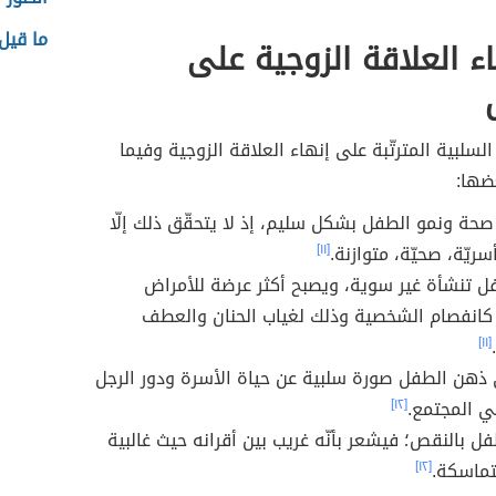
ما قيل
هاء العلاقة الزوجية على
 السلبية المترتّبة على إنهاء العلاقة الزوجية وفيما
ضها:
صحة ونمو الطفل بشكل سليم، إذ لا يتحقّق ذلك إلّا
ريّة، صحيّة، متوازنة.
[١١]
ل تنشأة غير سوية، ويصبح أكثر عرضة للأمراض
كانفصام الشخصية وذلك لغياب الحنان والعطف
[١١]
ذهن الطفل صورة سلبية عن حياة الأسرة ودور الرجل
ي المجتمع.
[١٢]
ل بالنقص؛ فيشعر بأنّه غريب بين أقرانه حيث غالبية
ماسكة.
[١٢]