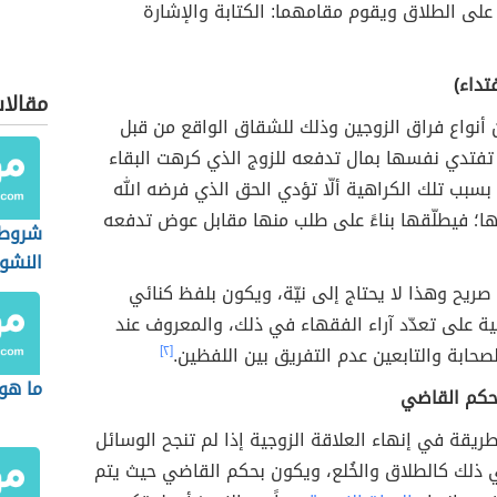
لى الطلاق ويقوم مقامهما: الكتابة والإشارة
فتداء)
مقالا
 من أنواع فراق الزوجين وذلك للشقاق الواقع من قبل
 تفتدي نفسها بمال تدفعه للزوج الذي كرهت البقاء
سبب تلك الكراهية ألّا تؤدي الحق الذي فرضه الله
يها؛ فيطلّقها بناءً على طلب منها مقابل عوض تدفعه
شروط 
النشوز
الجزائ
ريح وهذا لا يحتاج إلى نيّة، ويكون بلفظ كنائي
ية على تعدّد آراء الفقهاء في ذلك، والمعروف عند
حابة والتابعين عدم التفريق بين اللفظين.
[٢]
ما هو
بحكم القاضي
طريقة في إنهاء العلاقة الزوجية إذا لم تنجح الوسائل
في ذلك كالطلاق والخُلع، ويكون بحكم القاضي حيث يتم