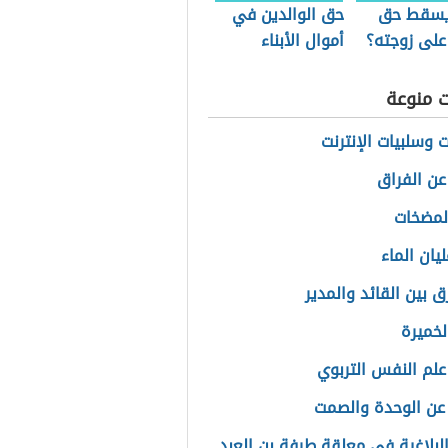
يسقط حق
حق الوالدين في
على زوجته؟
أموال الأبناء
ت منوعة
ت وسلبيات الإنترنت
 عن الفراق
المضخات
يان الماء
ق بين القائد والمدير
لخميرة
علم النفس التربوي
عن الوحدة والصمت
البلاغية في معلقة طرفة بن العبد