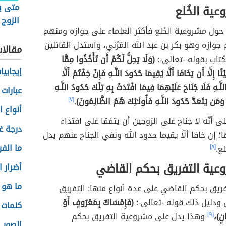
متى 
عية الخُلع
الزوج 
ء حول مشروعية الخُلع فأكثر العلماء على جوازه ومنهم
جوازه وهو بكر بن عبد الله المُزَني، واستدل القائلين
مقالا
كتاب بقوله -تعالى-:
(وَلَا يَحِلُّ لَكُمْ أَن تَأْخُذُوا مِمَّا
إيجابيا
ًا إِلَّا أَن يَخَافَا أَلَّا يُقِيمَا حُدُودَ اللَّـهِ فَإِنْ خِفْتُمْ أَلَّا
َّـهِ فَلَا جُنَاحَ عَلَيْهِمَا فِيمَا افْتَدَتْ بِهِ تِلْكَ حُدُودُ اللَّـهِ
عبارات
وَمَن يَتَعَدَّ حُدُودَ اللَّـهِ فَأُولَـٰئِكَ هُمُ الظَّالِمُونَ)
.
[٧]
أنواع 
لى أنّه لا جناح على الزوجين أن يتفقا على افتداء
درجة غل
؛ إن خافا ألّا يقيما حدود الله ونفي الجناح عنهم يدل
ما الفر
لع.
[٨]
وعية التفريق بحكم القاضي
أضرار ا
ما هو 
ريق بحكم القاضي على عدة أنواع منها: التفريق
 ودليل ذلك قوله -تعالى-:
(فَإِمْسَاكٌ بِمَعْرُوفٍ أَوْ
كلمات 
انٍ)،
[٩]
وهذا يدل على مشروعية التفريق بحكم
الصور 