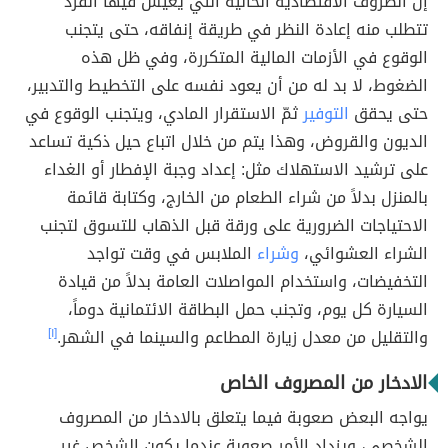
إن الظروف الاقتصادية الحالية التي يعيش فيها الفرد
تتطلب منه إعادة النظر في طريقة إنفاقه، حتى يتجنب
الوقوع في الأزمات المالية المتكررة، وفي ظل هذه
الضغوط، لا بد له من أن يعود نفسه على التخطيط والتدبير،
حتى يحقق
التوفير
ثمّ الاستقرار المادي، ويتجنب الوقوع في
الديون والقروض، وهذا يتم من خلال اتباع حيل ذكية تساعد
على ترشيد الاستهلاك مثل: إعداد وجبة الإفطار أو الغداء
بالمنزل بدلاً من شراء الطعام من الخارج، وكتابة قائمة
الاحتياجات الضرورية على ورقة قبل الذهاب للتسوق لتجنب
الشراء العشوائي،
وشراء
الملابس في وقت تواجد
التخفيضات، واستخدام المواصلات العامة بدلاً من قيادة
السيارة كل يوم، وتجنب حمل البطاقة الائتمانية دوماً،
والتقليل من معدل زيارة المطاعم والسينما في الشهر.
[١]
الادخار من المصروف الخاص
يواجه البعض صعوبة فيما يتعلق بالادخار من المصروف
الشخصي، ويزداد الأمر صعوبة عندما يكون الشخص غير