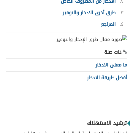
٢
الادخار من المصروف الخاص
٣
طرق أخرى للادخار والتوفير
٤
المراجع
ذات صلة
ما معنى الادخار
أفضل طريقة للادخار
ترشيد الاستهلاك