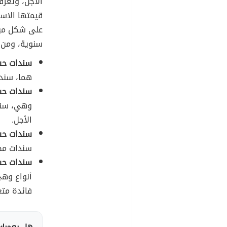
الأجل، وتعرف
قيمتها الاسم
على شكل مبا
سنوية، ومن أ
سندات حس
هما، سند
سندات حس
وهي، سند
الأجل.
سندات حس
سندات مض
سندات حس
أنواع وه
فائدة مت