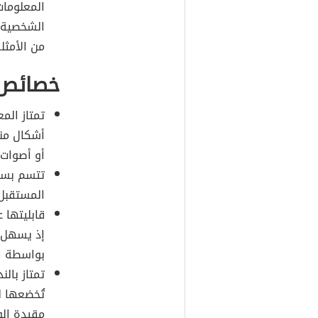
المعلومات 
الشخصية؛ ك
من الأمثل
خصائص 
تمتاز الم
أشكال منه
أو أصوات 
تتسم بسهو
المستقبل 
قابليتها 
إذ يسهل 
بواسطة ال
تمتاز بال
تُخضعها ل
مقيدة ال