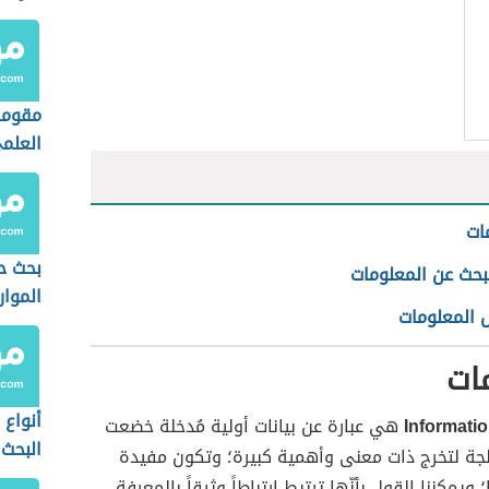
مقوما
العلم
ات
بحث ح
بحث عن المعلومات
الموار
المعلومات
ات
أنواع 
Informati
هي عبارة عن بيانات أولية مُدخلة خضعت
البحث
لجة لتخرج ذات معنى وأهمية كبيرة؛ وتكون مفيدة
يمكننا القول بأنّها ترتبط ارتباطاً وثيقاً بالمعرفة