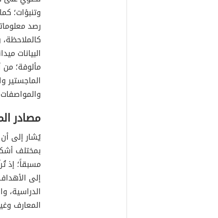
وتنبؤات؛ كما
رصد معلومات
كالملاحظة، و
البيانات ميد
مألوفة؛ من أ
الماجستير وال
والمواصفات ا
مصادر الم
يُشار إلى أن 
بمختلف أشكال
مسبقاً؛ إذ ت
إلى الأهداف 
الدراسية، وا
المعارف وغير