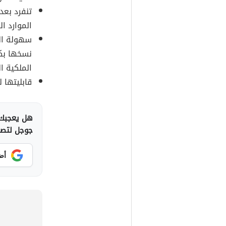
تنفرد بعد
الموارد ا
سهولة الن
نسخها بكل
الملكية ا
قابليتها ل
هل يعجبك 
جوجل لتصلك
أض