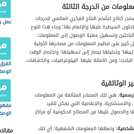
علومات من الدرجة الثالثة
صدر كناتج لتضّخم النتاج الفكري العالمي للدرجات
عمل ب
احثون السيطرة عليها والإلمام بها؛ وجاء هذا النوع
الباحثين وتسهيل عملية الوصول إلى المعلومات؛
 كبير على تنظيم المعلومات من مصادرها الأولية
رتيبها؛ وتحليلها ليصار إلى تسهيلها؛ واختصار الوقت
لباحث؛ ومن الأمثلة عليها: البيلوغرافيات، والكشافات،
الفرق 
الوصف
والمنه
ر الوثائقية
لرسمية:
هي تلك المصادر المتألفة من المعلومات
، والاستشارية، والإعلامية التي يمكن للفرد
مفهوم
 والحصول عليها من المصالح الحكومية أو مراكز
الوصف
لشخصية:
وتمثلها المعلومات الشفهية؛ أي تلك
مقالا