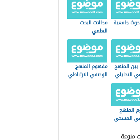
حوث جامعية
مجالات البحث
العلمي
بين المنهج
مفهوم المنهج
ي التحليلي
الوصفي الارتباطي
ج المقارن
 المنهج
ي المسحي
ت منوعة