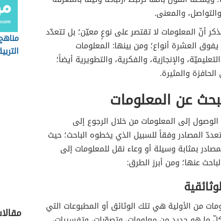
والتواصل، والمعنى.
ذكر أنّ المعلومات لا تقتصر على نوعٍ معيّن؛ بل تتعدّد
مناهج
يفوق العشرة أنواع؛ ومن بينها: المعلومات
التربي
تعليميّة، والإنجازية، والفكرية، والتطويرية أيضاً؛
النفس
الحافزة والمثيرة.
بحث عن المعلومات
الوصول إلى المعلومات من خلال الرجوع إلى
عددّ المصادر وفقاً للسبيل الذي يخطوه الباحث؛ حيث
مصادر بمثابة وسيلة أو وعاء نقل للمعلومات إلى
باحث عنها؛ ومن أبرز الطرق:
لوثائقية
مات من الأولية هي تلك الوثائق أو المطبوعات التي
مقالا
لّ ما هو جديد من معلومات، وتصوّرات، وتفسيرات،