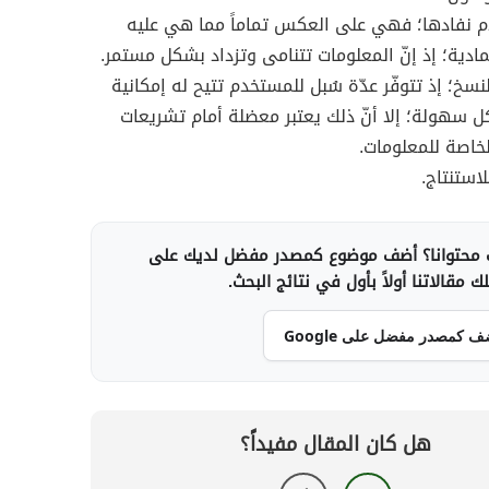
م نفادها؛ فهي على العكس تماماً مما هي عليه
لمادية؛ إذ إنّ المعلومات تتنامى وتزداد بشكل مستمر.
سخ؛ إذ تتوفّر عدّة سُبل للمستخدم تتيح له إمكانية
 سهولة؛ إلا أنّ ذلك يعتبر معضلة أمام تشريعات
لخاصة للمعلومات.
لاستنتاج.
محتوانا؟ أضف موضوع كمصدر مفضل لديك على
 مقالاتنا أولاً بأول في نتائج البحث.
ف كمصدر مفضل على Google
هل كان المقال مفيداً؟