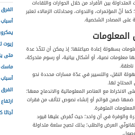
المتداولة بين الأفراد من خلال الحوارات واللقاءات
الفرق 
ما أنّ المؤتمرات، والندوات، ومحادثات الزمالاء تعتبر
ة على المصادر الشخصية.
أسباب 
يمكرون
المعلومات
زيوت ل
علومات بسهولة إعادة صياغتها؛ إذ يمكن أن تتخّذ عدة
متى ي
ا معلومات نصية، أو أشكال بيانية، أو رسوم متحركة،
ناطقة.
ماسك ل
لة النقل، والتسيير في عدّة مسارات محددة نحو
أسباب 
المحتاج لها.
الفرق 
على الانخراط مع العناصر المعلوماتية والاندماج معها؛
ضمها ضمن قوائم أو إنشاء نصوص تتألف من فقرات
ارتفاع 
معلومات المتوفرة.
أجاثا ك
ندرة والوفرة في آن واحد؛ حيث تُفرض عليها قيود
قانونّي العرض والطلب؛ بذلك تصبح سلعة متداولة
وصول.