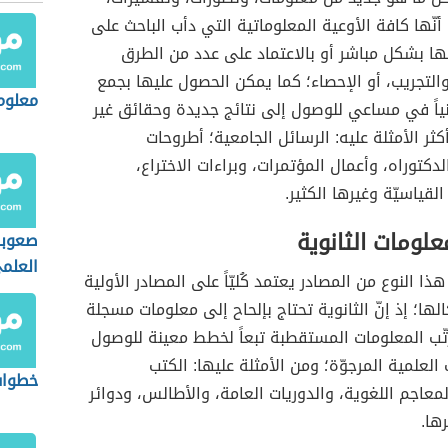
 أنّها كافة الأوعية المعلوماتية التي دأب الباحث على
ها بشكل مباشر أو بالاعتماد على عدد من الطرق
التجريب، أو الإحصاء؛ كما يمكن الحصول عليها بجمع
معلوم
انياً في مساعي للوصول إلى نتائج جديدة وحقائق غير
كثر الأمثلة عليه: الرسائل الجامعية؛ أطروحات
دكتوراه، وأعمال المؤتمرات، وبراءات الاختراع،
لقياسيّة وغيرها الكثير.
علومات الثانوية
صعوبا
العلم
هذا النوع من المصادر يعتمد كُليّاً على المصادر الأولية
ها؛ إذ إنّ الثانوية تحتاج بإلحاح إلى معلومات مسجلة
ُرتّب المعلومات المستقطبة تبعاً لخطط معينة للوصول
العلمية المرجوّة؛ ومن الأمثلة عليها: الكتب
خطوات
لمعاجم اللغوية، والدوريات العامة، والأطالس، ودوائر
ها.