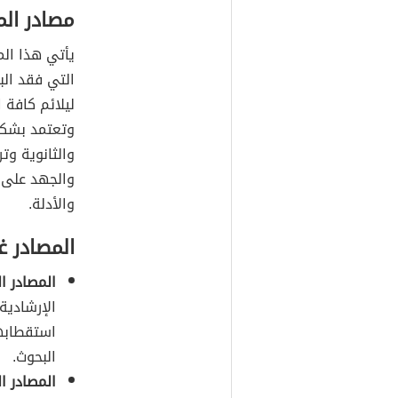
مصادر الم
يأتي هذا الم
التي فقد الب
ليلائم كافة 
وتعتمد بشكل
والثانوية وت
والجهد على ا
والأدلة.
المصادر غي
المصادر ا
الإرشادية
استقطابها
البحوث.
المصادر ا