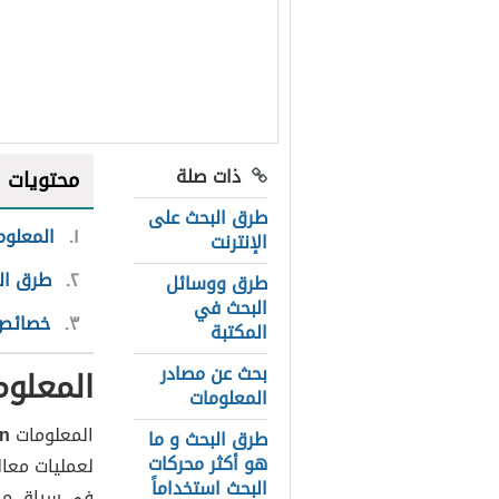
ذات صلة
محتويات
طرق البحث على
١
المعلوم
الإنترنت
٢
طرق ال
طرق ووسائل
البحث في
٣
خصائص 
المكتبة
بحث عن مصادر
المعلوم
المعلومات
المعلومات
on
طرق البحث و ما
هو أكثر محركات
لعمليات معا
البحث استخداماً
في سياق ما؛ و