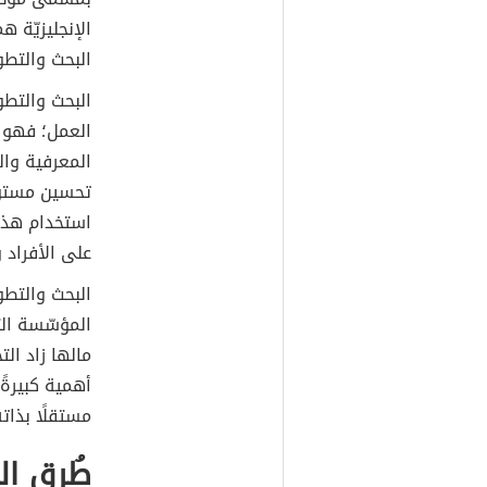
البحث والتطو
البحث والتطو
العمل؛ فهو 
المعرفية والع
تحسين مستوى 
استخدام هذه 
على الأفراد 
البحث والتطوي
المؤسّسة الت
مالها زاد الت
أهمية كبيرةً؛
مستقلًا بذات
طُرق ال