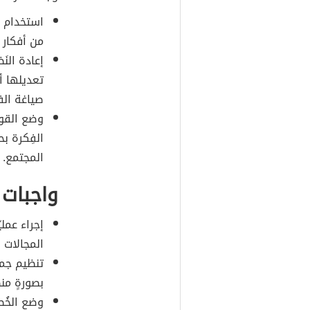
استخدام م
من أفكار 
إعادة النَ
تعديلها أ
صياغة الف
وضع القوا
الفِكرة ب
المجتمع.
واجبات 
إجراء عمل
المجالات 
تنظيم جمي
بصورةٍ منظ
وضع الخُط