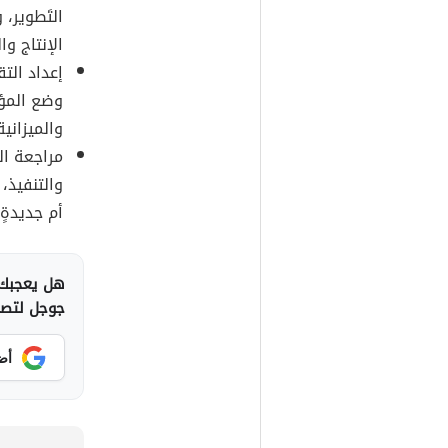
التَطوير،
الإنتاج و
إعداد الت
وضع المؤس
والميزانية
مراجعة ال
والتنفيذ،
أم جديدةٍ.
هل يعجبك 
جوجل لتصلك
أض