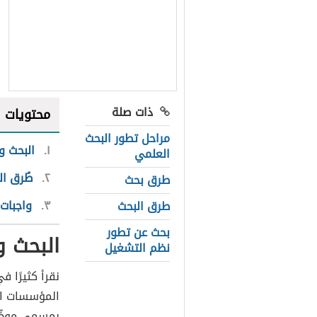
ذات صلة
محتويات
مراحل تطور البحث
١
البحث وا
العلمي
٢
طُرق ال
طرق بحث
٣
واجبات
طرق البحث
بحث عن تطور
البحث وا
نظم التشغيل
نقرأ كثيرًا 
المؤسسات الم