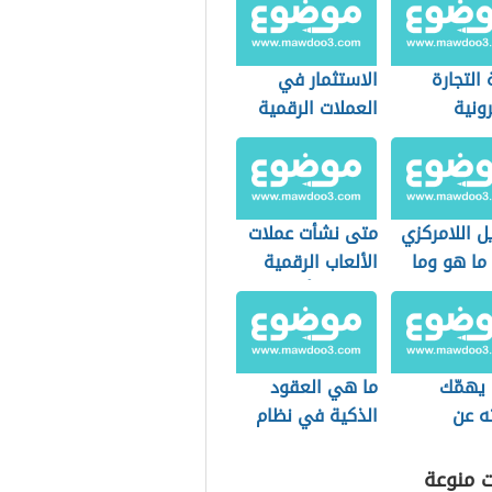
التجارة
الاستثمار في
رونية
العملات الرقمية
ل اللامركزي
متى نشأت عملات
defi) ما هو وما
الألعاب الرقمية
اماته؟
وما هي أبرز
أنواعها؟
 يهمّك
ما هي العقود
ه عن
الذكية في نظام
ت الرقمية
البلوك تشين وما
قرة
أهميتها للعملات
ت منوعة