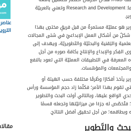
الإنجليزيّة هما: Research and Development وتعني بالعربيّة
ير.
عناصر 
ير هو عمليّة مستمرةٌ من قبل فريقٍ مختصٍ بهذا
الترو
شكلٌ من أشكال العمل الإبداعيّ في شتى المجالات
لمية والتِقنية والبحثيّة والتَطويريّة، ويهدف إلى
الفِكر والإبداع والإنتاج بكافة صوره من أجل
المعرفة في التطبيقات العمليّة التي تعود بالنفع
والمجتمعات والمؤسّسات.
ر يأخذ أفكارًا وطُرقًا مختلفة حسب الهيئة أو
ي تقوم بهذا الأمر؛ فكلّما زاد حجم المؤسسة ورأس
حدي الواقع عليها، وبالتالي أولت البحث والتطوير
 فتُخصّص له جزءًا من ميزانيّتها وتجعله قسمًا
ه وبطاقمه؛ من أجل تحقيق أفضل النتائج.
بحث والتَطوير
مقالا