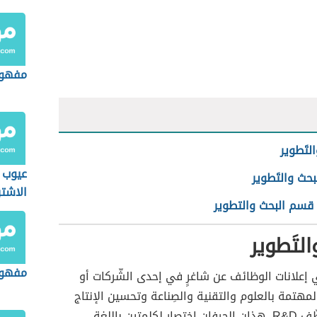
مفهوم
لتَطوير
عيوب 
بحث والتَطوير
الاشت
 قسم البحث والتطوير
لتَطوير
مفهوم
في إعلانات الوظائف عن شاغرٍ في إحدى الشّركات أو
هتمة بالعلوم والتقنية والصِناعة وتحسين الإنتاج
بمسمى موظّف R&D، هذان الحرفان اختصار لكلمتين باللغة