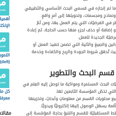
ا تم إنجازه في قسمي البحث الأساسي والتَطبيقي
ونماذج ومجسمات، وتحويلها إلى أمرٍ واقعٍ.
أهمية 
ظر في الفرضيّات التي يتم العمل بها، ومن ثَمّ
الإلكت
و إضافة أو حذف لجزءٍ منها حسب الحاجة، ثم إعادة
رضيّة الجديدة للعمل.
نين والصِيغ والآلية التي تضمن تنفيذ العمل أو
حيث تُحقق شروط الجودة والرِبح والكفاءة وخدمة
التموي
(
استخد
قسم البحث والتطوير
يّات البحث المستمرة ومواكبة ما توصل إليه العِلم في
التي تخصّ المؤسسة التَابعين لها.
كل ما
معرفت
ع محتويات القسِم من معلوماتٍ وأبحاثٍ، وتخزينها
العملا
ّمة يسهل الوصول إليها إلكترونيًّا ويدويًّا.
المست
مقالا
ط المستقبليّة للقسم والتنبؤ بحاجة المؤسّسة إلى