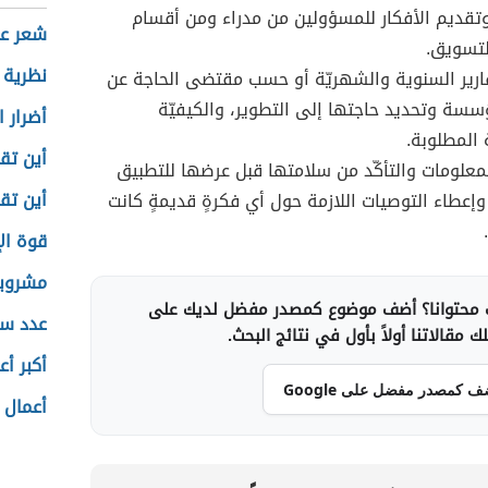
 وتقديم الأفكار للمسؤولين من مدراء ومن أقسام
شعر عن
التسويق.
نظرية 
قارير السنوية والشهريّة أو حسب مقتضى الحاجة عن
سة وتحديد حاجتها إلى التطوير، والكيفيّة
أضرار ا
 المطلوبة.
أين تق
معلومات والتأكّد من سلامتها قبل عرضها للتطبيق
أين تق
 وإعطاء التوصيات اللازمة حول أي فكرةٍ قديمةٍ كانت
قوة الإ
مشروبا
محتوانا؟ أضف موضوع كمصدر مفضل لديك على
عدد س
 مقالاتنا أولاً بأول في نتائج البحث.
أكبر أع
ف كمصدر مفضل على Google
أعمال 