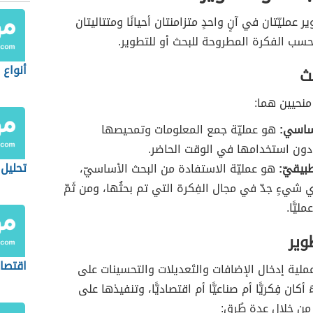
ر عمليّتان في آنٍ واحدٍ متزامنتان أحيانًا ومتتاليتان
 بحسب الفكرة المطروحة للبحث أو للتطوير.
أنواع 
ث
منحيين هما:
أساسي:
هو عمليّة جمع المعلومات وتمحيصها
دون استخدامها في الوقت الحاضر.
تحليل wot
طبيقيّ:
هو عمليّة الاستفادة من البحث الأساسيّ،
 شيءٍ جدّ في مجال الفِكرة التي تم بحثُها، ومن ثَمّ
ليًّا.
وير
اقتصاد
عملية إدخال الإضافات والتَعديلات والتحسينات على
ً أكان فِكريًّا أم صناعيًّا أم اقتصاديًّا، وتنفيذها على
من خلال عدة طُرق: