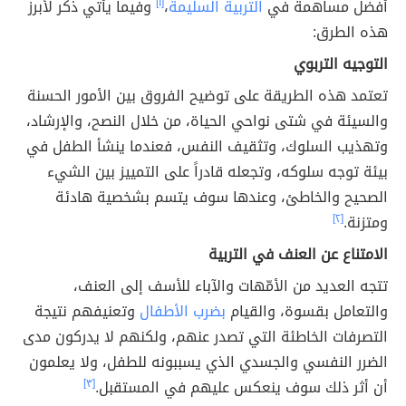
أفضل مساهمة في
التربية السليمة
،
[١]
وفيما يأتي ذكر لأبرز
هذه الطرق:
التوجيه التربوي
تعتمد هذه الطريقة على توضيح الفروق بين الأمور الحسنة
والسيئة في شتى نواحي الحياة، من خلال النصح، والإرشاد،
وتهذيب السلوك، وتثقيف النفس، فعندما ينشأ الطفل في
بيئة توجه سلوكه، وتجعله قادراً على التمييز بين الشيء
الصحيح والخاطئ، وعندها سوف يتسم بشخصية هادئة
ومتزنة.
[٢]
الامتناع عن العنف في التربية
تتجه العديد من الأمّهات والآباء للأسف إلى العنف،
والتعامل بقسوة، والقيام
بضرب الأطفال
وتعنيفهم نتيجة
التصرفات الخاطئة التي تصدر عنهم، ولكنهم لا يدركون مدى
الضرر النفسي والجسدي الذي يسببونه للطفل، ولا يعلمون
أن أثر ذلك سوف ينعكس عليهم في المستقبل.
[٣]