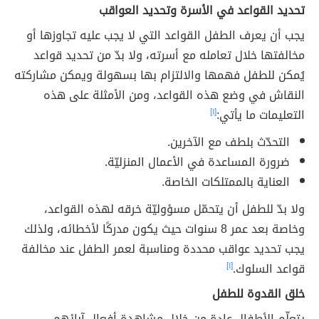
تحديد القواعد في الأسرة وتحديد العواقب
يجب أن يعرف الطفل القواعد التي لا يجب عليه تجاوزها أو
مخالفتها خلال تعامله مع أسرته، ولا بدّ من تحديد قواعد
يُمكن للطفل فهمها والالتزام بها بسهولة ويمكن مشاركته
النقاش في وضع هذه القواعد، ومن الأمثلة على هذه
التعليمات ما يأتي:
[١]
التحدّث بلطف مع الآخرين.
ضرورة المساعدة في الأعمال المنزليّة.
العناية بالممتلكات الخاصة.
ولا بدّ للطفل أن يتحمّل مسؤوليّة خرقه لهذه القواعد،
وخاصة بعد عمر 8 سنوات حيث يكون مدركًا لأخطائه، ولذلك
يجب تحديد عواقب محددة ومناسبة لعمر الطفل عند مخالفة
قواعد السلوك.
[١]
خلق القدوة للطفل
يتعلّم الأطفال عادة من خلال مشاهدة أفعال آبائهم