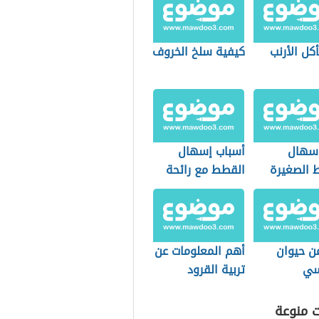
أكل الأرنب
كيفية سلخ الخروف
إسهال
أسباب إسهال
 الصغيرة
القطط مع رائحة
كريهة
عن حيوان
أهم المعلومات عن
سي
تربية القرود
المنزلية
ت منوعة