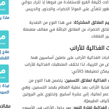
الات كثيفة الفرو للاستفادة من فروها إذ تترك حوالي
 تتغذّى على الموادّ الخضراء، والجذور، والدريس
ماذا ي
م العلائق المشتركة:
في هذا النوع من التغذية
ائق الخضراء عن العلائق الجافّة في معالف منفصلة
ر النفقات.
 الغذائية للأرانب
علاج 
اجات الغذائية الأرانب على عاملين أساسيين هما:
القطط
 من التربية، لذا تختلف المتطلبات الغذائية للأرانب
بالنشا
ويمكن تصنيفها كالآتي:
ت الغذائية لعلائق التسمين:
يتضمن هذا النوع من
نبذة 
غذية الأرانب بعد عملية الفطام بقصد التسمين، وهي
السي
مر ثمانية، إلى عشرة أسابيع، وتحتوي على البروتين
ألياف الطبيعيّة.
مقالا
الغذائية لفترة النمو:
بعد دخول الأرانب في الأسبوع