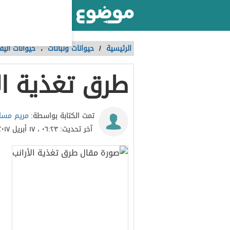
أكبر موقع عربي بالعالم
الرئيسية
/
حيوانات ونباتات
،
حيوانات أليف
طرق تغذية ال
مريم مسا
تمت الكتابة بواسطة:
آخر تحديث:
٠٦:٢٣ ، ١٧ أبريل ٢٠١٧