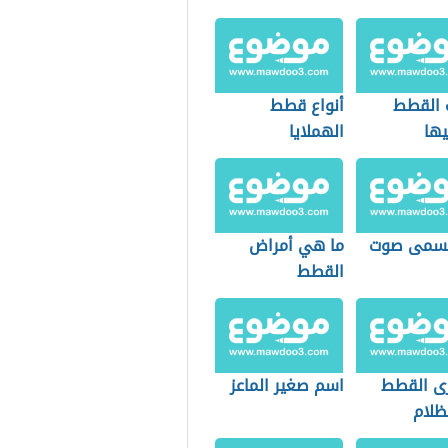
 القطط
أنواع قطط
يها
الهملايا
يسمى صوت
ما هي أمراض
القطط
ى القطط
اسم صغير الماعز
ظلام