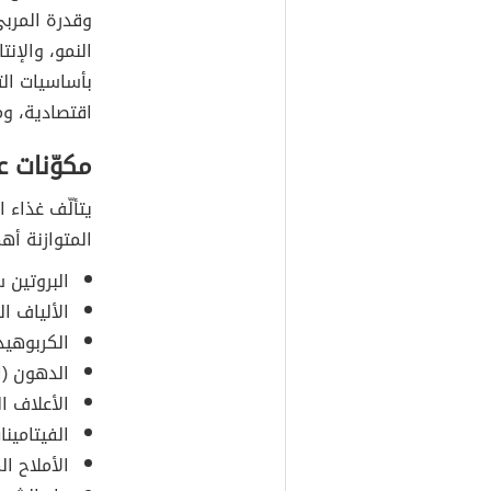
وقدرة المربي
النمو، والإنت
بأساسيات الت
اقتصادية، وم
مكوّنات ع
يتألّف غذاء 
المتوازنة أهم
البروتين سو
الألياف ال
الكربوهيد
الدهون (ا
الأعلاف ا
الفيتامينا
الأملاح ال