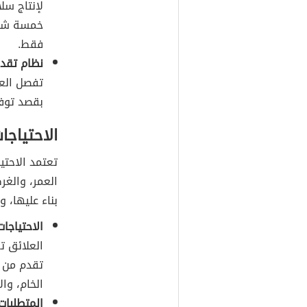
لإنتاج سل
خمسة شهور
فقط.
نظام تقدي
تفصل العل
بقصد توفي
الاحتياجات
تعتمد الاحتي
العمر، والغرض
بناء عليها، 
الاحتياجا
العلائق ت
تقدم من ع
الخام، وال
المتطلبات 