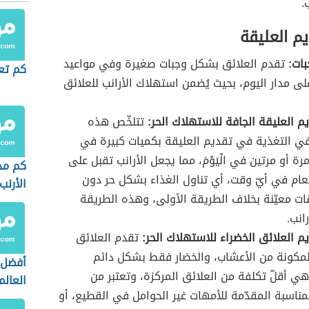
.
م العليقة
بات:
تقدم العلائق بشكل وجبات صغيرة وفي مواعيد
كم تع
ى مدار اليوم، بحيث يُضمن استهلاك الأرانب للعلائق
م العليقة الجافة للاستهلاك الحر:
تتلخّص هذه
ي التغذية في تقديم العليقة بكميات كبيرة في
ة أو مرتين في الْيَوْمَ، مما يجعل الأرانب تقبل على
كم مد
عام في أيّ وقت، أي تناول الغذاء بشكل حر دون
الأرنب
ات معيّنة بخلاف الطريقة الأولى، وهذه الطريقة
انب.
م العلائق الخضراء للاستهلاك الحر:
تقدم العلائق
لمكونة من الأعشاب، والخضار فقط بشكل دائم
أفضل 
وهي أقلّ تكلفة من العلائق المركزة، وتعتبر من
العالم
لمناسبة المقدّمة للأمهات غير الحوامل في القطيع، أو