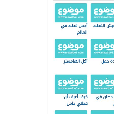
يش القطط
أجمل قطط في
العالم
ة حمل
أكل الهامستر
حصان في
كيف أعرف أن
قطتي حامل