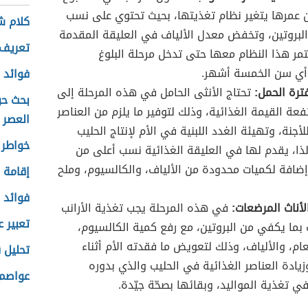
 عمرها يتغير نظام تغذيتها، بحيث تحتوي على نسب
كلام 
لبروتين، وتخفض معدل الألياف في العليقة المقدمة
تعريف 
مر هذا النظام معها حتى تدخل مرحلة البلوغ
أي سن الخمسة أشهر.
فوائد 
ترة الحمل:
تحتاج الأنثى الحامل في هذه المرحلة إلى
بحث حو
فعة القيمة الغذائية، وذلك لتوفير ما يلزم من العناصر
العصر 
لأجنة، وتهيئة الغدد اللبنية في الأم لإنتاج الحليب
خواطر 
لذا، يقدم لها في العليقة الغذائية نسب أعلى من
 إضافة لكميات محدودة من الألياف، والكالسيوم، وملح
إقامة ا
فوائد ا
لأناث المرضعات:
في هذه المرحلة يجب تغذية الأرانب
تعبير ع
بما يكفي من البروتين، مع رفع كمية الكالسيوم،
ام، والألياف، وذلك لتعويض ما فقدته الأم أثناء
تحليل 
وزيادة العناصر الغذائية في الحليب والذي بدوره
عواصم 
 تغذية المواليد، وبقائها بصحّة جيّدة.