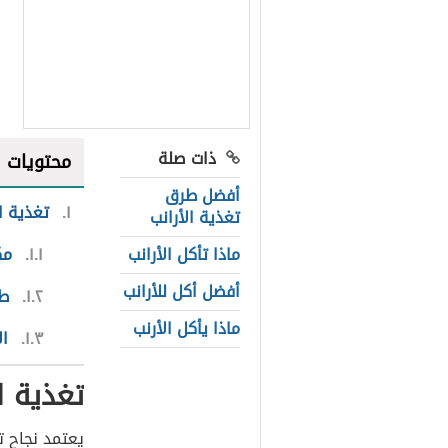
ذات صلة
محتويات
أفضل طرق
١
تغذية ال
تغذية الأرانب
ماذا تأكل الأرانب
١.١
مك
أفضل أكل للأرانب
١.٢
طر
ماذا يأكل الأرنب
١.٣
ال
تغذية ال
يعتمد نجاح ت