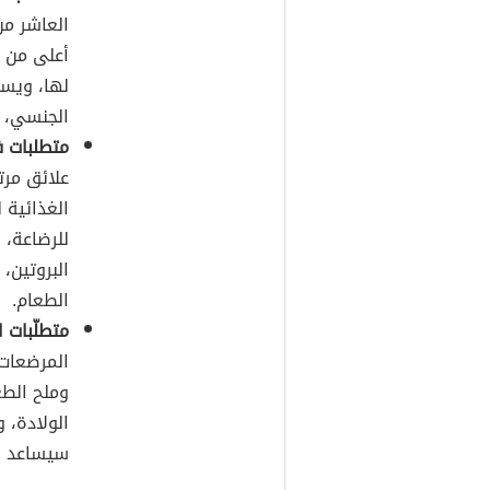
العاشر من
أعلى من ا
لها، ويست
الجنسي، 
متطلبات ف
علائق مرت
الغذائية ل
للرضاعة، 
البروتين،
الطعام.
متطلّبات ا
المرضعات 
وملح الطع
الولادة، 
سيساعد في