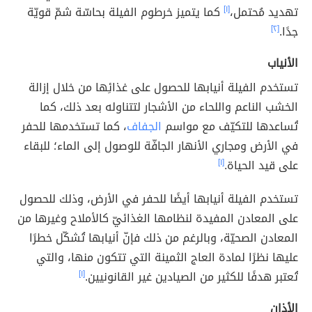
تهديد مُحتمل،
[١]
كما يتميز خرطوم الفيلة بحاسّة شمّ قويّة
جدًا.
[٢]
الأنياب
تستخدم الفيلة أنيابها للحصول على غذائِها من خلال إزالة
الخشب الناعم واللحاء من الأشجار لتتناوله بعد ذلك، كما
تُساعدها للتكيّف مع مواسم
الجفاف
، كما تستخدمها للحفر
في الأرض ومجاري الأنهار الجافّة للوصول إلى الماء؛ للبقاء
على قيد الحياة.
[١]
تستخدم الفيلة أنيابها أيضًا للحفر في الأرض، وذلك للحصول
على المعادن المفيدة لنظامها الغذائيّ كالأملاح وغيرها من
المعادن الصحيّة، وبالرغم من ذلك فإنّ أنيابها تُشكّل خطرًا
عليها نظرًا لمادة العاج الثمينة التي تتكون منها، والتي
تُعتبر هدفًا للكثير من الصيادين غير القانونيين.
[١]
الأذان