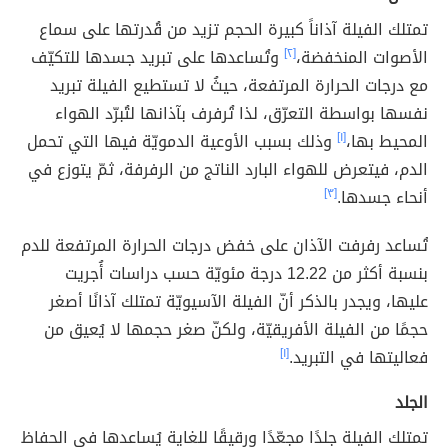
تمتلك الفيلة آذاناً كبيرة الحجم تزيد من قُدرتها على سماع
الأصوات المنخفضة،
[٢]
وتُساعدها على تبريد جسدها للتكيّف
مع درجات الحرارة المرتفعة، حيثُ لا تستطيع الفيلة تبريد
نفسها بواسطة التعرّق، لذا تُرفرف بآذانها لتُبرّد الهواء
المحيط بها،
[١]
وذلك بسبب الأوعية الدمويّة فيها التي تحمل
الدم، فيتعرض للهواء البارد الناتج من الرفرفة، ثمّ يتوزع في
أنحاء جسدها.
[٣]
تُساعد رفرفت الآذان على خفض درجات الحرارة المرتفعة للدم
بنسبة أكثر من 12.22 درجة مئويّة حسب دراسات أُجريت
عليها، ويجدر بالذكر أنّ الفيلة الآسيويّة تمتلك آذانًا أصغر
حجمًا من الفيلة الأفريقيّة، ولكنّ صغر حجمها لا يُعيق من
فعاليتها في التبريد.
[١]
الجلد
تمتلك الفيلة جلدًا مجعّدًا ورقيقًا للغاية يُساعدها في الحفاظ