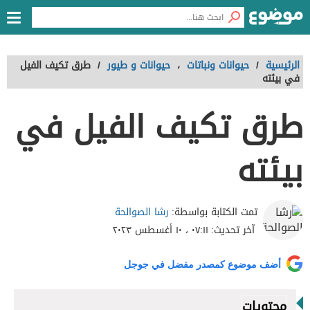
الرئيسية
/
حيوانات ونباتات
،
حيوانات و طيور
/
طرق تكيف الفيل
في بيئته
طرق تكيف الفيل في
بيئته
رشا الصوالحة
تمت الكتابة بواسطة:
آخر تحديث:
٠٧:١١ ، ١٠ أغسطس ٢٠٢٣
أضف موضوع كمصدر مفضل في جوجل
محتويات