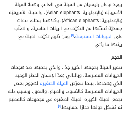
يوجد نوعان رئيسيان من الفيلة في العالم، وهما: الفيلة
الآسيويّة (بالإنجليزية: Asian elephants)، والفيلة الأفريقيّة
(بالإنجليزية: African elephants)، وكلاهما يمتلك صفات
جسديّة تُمكّنها من التكيّف مع البيئات القاسية، والتغلّب
على
الحيوانات المفترسة
،
[١]
ومن طُرق تكيّف الفيلة مع
بيئتها ما يأتي:
الحجم
تتميز الفيلة بحجمها الكبير جدًا، والذي يحميها ضد هجمات
الحيوانات المفترسة، وبالتالي يُعدّ الإنسان الخطر الوحيد
الذي يُهددها، بينما تتعرّض
الفيلة الصغيرة
لهجوم بعض
الحيوانات المفترسة كالأسود، والضباع، والنمور، وبسبب ذلك
تجمع الفيلة الكبيرة الفيلة الصغيرة في مجموعات كالقطيع
ثم تُشكل حولها جدارًا لحمايتها.
[١]