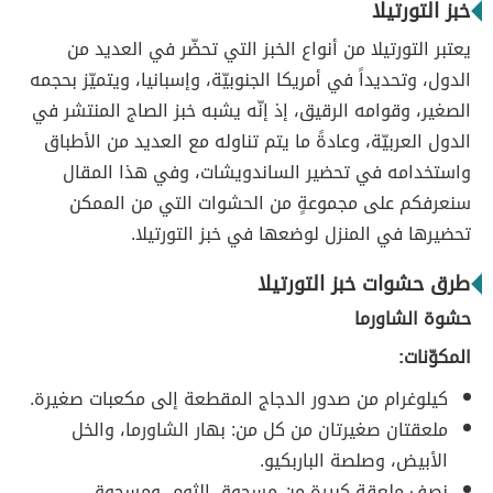
خبز التورتيلا
يعتبر التورتيلا من أنواع الخبز التي تحضّر في العديد من
الدول، وتحديداً في أمريكا الجنوبيّة، وإسبانيا، ويتميّز بحجمه
الصغير، وقوامه الرقيق، إذ إنّه يشبه خبز الصاج المنتشر في
الدول العربيّة، وعادةً ما يتم تناوله مع العديد من الأطباق
واستخدامه في تحضير الساندويشات، وفي هذا المقال
سنعرفكم على مجموعةٍ من الحشوات التي من الممكن
تحضيرها في المنزل لوضعها في خبز التورتيلا.
طرق حشوات خبز التورتيلا
حشوة الشاورما
المكوّنات:
كيلوغرام من صدور الدجاج المقطعة إلى مكعبات صغيرة.
ملعقتان صغيرتان من كل من: بهار الشاورما، والخل
الأبيض، وصلصة الباربكيو.
نصف ملعقة كبيرة من مسحوق الثوم، ومسحوق