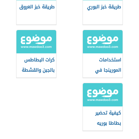
طريقة خبز البوري
طريقة خبز العروق
استخدامات
كرات البطاطس
المورينجا في
بالجبن والقشطة
وصفات الطعام
كيفية تحضير
بطاطا بوريه