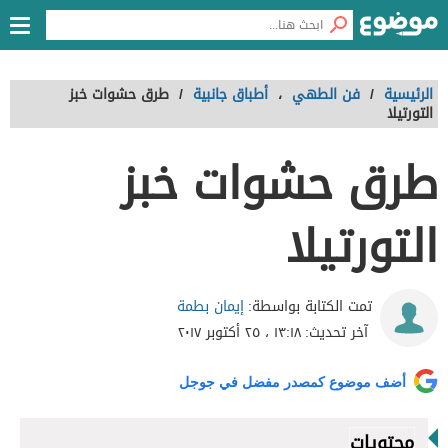
الرئيسية
/
فن الطهي
،
أطباق جانبية
/
طرق حشوات خبز
التورتيلا
طرق حشوات خبز
التورتيلا
إيمان بطمة
تمت الكتابة بواسطة:
آخر تحديث:
١٣:١٨ ، ٢٥ أكتوبر ٢٠١٧
أضف موضوع كمصدر مفضل في جوجل
محتويات