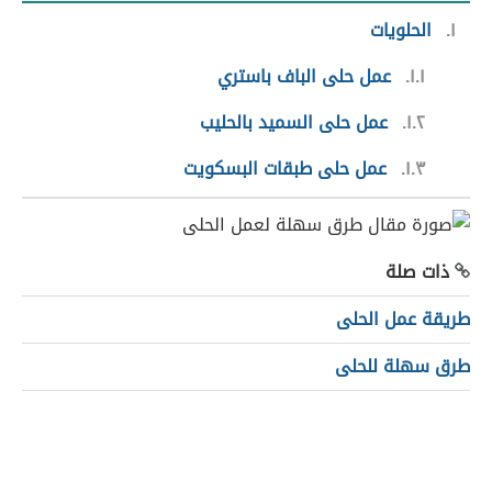
١
الحلويات
١.١
عمل حلى الباف باستري
١.٢
عمل حلى السميد بالحليب
١.٣
عمل حلى طبقات البسكويت
ذات صلة
طريقة عمل الحلى
طرق سهلة للحلى