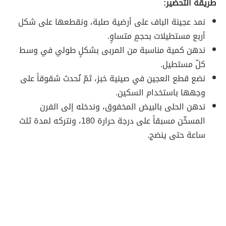
طريقة التحضير:
نمد عجينة الباف على أرضية صلبة، ونقطعها على شكل
أربع مستطيلات بحجمٍ متساوٍ.
ندهن كمية مناسبة من المربى بشكلٍ طولي في وسط
كلّ مستطيل.
نضع قطع العجين في صينية خبز، ثمّ نُحدث شقوقاً على
وجهها باستخدام السكين.
ندهن الحلى بالبيض المخفوق، وندخله إلى الفرن
المسخّن مسبقاً على درجة حرارة 180، ونتركه لمدة ثلث
ساعة حتى ينضج.