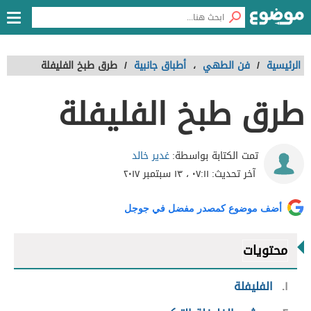
الرئيسية
/
فن الطهي
،
أطباق جانبية
/
طرق طبخ الفليفلة
طرق طبخ الفليفلة
غدير خالد
تمت الكتابة بواسطة:
آخر تحديث:
٠٧:١١ ، ١٣ سبتمبر ٢٠١٧
أضف موضوع كمصدر مفضل في جوجل
محتويات
١
الفليفلة