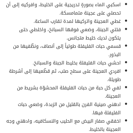
اسكبي الماء بصورةٍ تدريجية على الخليط، وافركيه إلى أن
تحصلي على عجينة متمامسكة.
غطي العجينة واتركيها لمدة تقارب الساعة.
فتتي الجبنة، وضعي فوقها السبانخ، واخلطي حتى
يتكون لديك خليط متجانس.
قسمي حبات الفليفلة طولياً إلى أنصاف، ونظّفيها من
البذور.
احشي حبات الفليفلة بخليط الجبنة والسبانخ.
افردي العجينة على سطح صلب، ثم قطّعيها إلى أشرطة
طويلة.
لفي كل حبة من حبات الفليفلة المحشوّة بشريط من
العجينة.
ادهني صينية الفرن بالقليل من الزبدة، وضعي حبات
الفليفلة فيها.
اخفقي صفار البيض مع الحليب والنسكافيه، وادهني وجه
العجينة بالخليط.