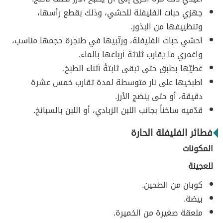
جهزي حبات الفليفلة للحشي، وذلك بقطع رأسها،
وتنظييفها من البذور.
احشي حبات الفليفلة، ورتّبيها في طنجرة حجمها مناسب،
واغمري ما يقارب ثلاثة أرباعها بالماء.
غطيّها بطبق حتى تبقى ثابتةً أثناء الطبخ.
اطبخيها على نار متوسطة لمدة تقارب خمس عشرة
دقيقة، أو حتى ينضج الأرز.
قدّميه ساخناً بجانب اللبن الزبادي، أو اللبن بالسبانخ.
فطائر الفليفلة الحارة
المكونات
للعجينة
كوبان من الطحين.
بيضة.
ملعقة صغيرة من الخميرة.