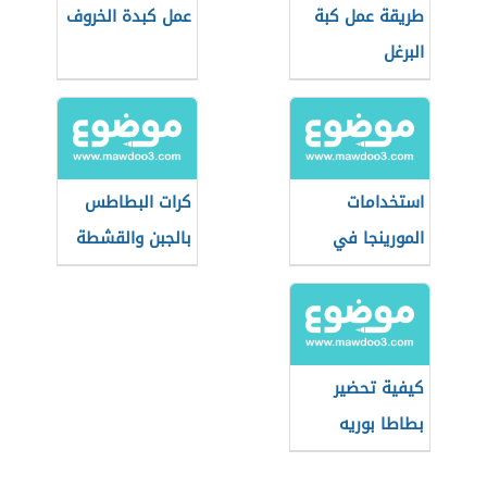
طريقة عمل كبة
عمل كبدة الخروف
البرغل
استخدامات
كرات البطاطس
المورينجا في
بالجبن والقشطة
وصفات الطعام
كيفية تحضير
بطاطا بوريه