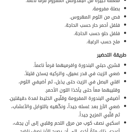
ملعقة كبيرة من البقدونس المفروم فرماً ناعماً.
بصلة مفرومة.
فص من الثوم المهروس.
فلفل أحمر حار حسب الحاجة.
فلفل حلو حسب الحاجة.
ملح حسب الرغبة.
طريقة التحضير
قشري حبتي البندورة وافرميهما فرماً ناعماً.
ضعي الزيت في قدر عميق، واتركيه يَسخن قليلاً.
اقلي البصل في الزيت حتى يذبل، ثم أضيفي الثوم،
وقلبيهما معاً حتى يأخذا اللون الأحمر.
أضيفي البندورة المفرومة وقلّبي الخليط لمدة دقيقتين.
ضعي الأرز بعد غسله جيداً، ونكّهيه بالتوابل والأعشاب،
ثم قلّبي المزيج جيداً.
اسكبي نصف كوب من مرق اللحم وقلبي إلى أن يجف،
أعيدي ذلك مرّةً أخرى إلى أن يصبح الأرز نصف ناضج.