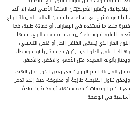
تُعدّ الفليفلة واحدةً من النباتات التي تتبع للفصلية
الباذنجانية، وتُعتبر الأمريكيّتان المنشأ الأصلي لها، إلا أنّها
حالياً أصبحت تُزرع في أنحاء مختلفة من العالم. للفليفلة أنواع
كثيرة منها ما تُستخدم في البهارات، أو كمادّة طبية، كما
تُعرف الفليفلة بأسماء كثيرة تختلف حسب النوع، فمنها
النوع الحار الذي يُسمّى الفلفل الحار أو فلفل التشيلي،
وهناك الفلفل الحلو الذي يكون حجمه كبيراً أو متوسطاً،
ويمتاز بألونه العديدة مثل الأحمر، والأخضر، والأصفر.
تحمل الفليفلة اسم البابريكا في بعض الدول مثل الهند،
ويُمكن تناول الفليفلة طازجةً أو مطبوخة، حيث إنها تدخل
في الكثير الوصفات كمادة منكهة، أو قد تكون مادةً
أساسية في الوصفة.