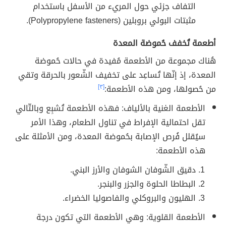
التفاف جزئي حول المريء من الأسفل باستخدام
مثبتات البولي بروبلين (Polypropylene fasteners).
أطعمة تُخفف حُموضة المعدة
هُناك مجموعة من الأطعمة مُفيدة في حالات حُموضة
المعدة، إذ إنّها تُساعِد على تخفيف الشّعور بالحرقة وتقي
من حُصولها، ومن هذه الأطعمة:
[٣]
الأطعمة الغنية بالألياف: فهذه الأطعمة تُشبِع وبالتّالي
تقل احتمالية الإفراط في تناول الطعام، وهذا الأمر
سيُقلل فُرص الإصابة بحُموضة المعدة، ومن الأمثلة على
هذه الأطعمة:
دقيق الشّوفان الشوفان والأرز البني.
البطاطا الحلوة والجزر والبنجر.
الهليون والبروكلي والفاصوليا الخضراء.
الأطعمة القلوية: وهي الأطعمة التي تكون درجة