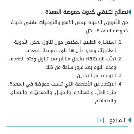
نصائح لتلافي حُدوث حموضة المعدة
من الضّروري الانتباه لبعض الأمور والتّوصيات لتلافي حُدوث
حُموضة المعدة، مثل:
استشارة الطبيب المختص حول تناول بعض الأدوية
العلاجيّة، ومدى تأثيرها على حموضة المعدة.
تجنّب الاستلقاء بشكلٍ مباشر بعد تناول وجبّة الطعام،
وعدم النوم بعد مرور ساعة من ذلك.
التوقف عن التدخين.
الابتعاد عن الأطعمة التي تسبب حموضة في المعدة؛
مثل: الخلّ، والمخللات، والخردل، والحمضيّات، والنعناع،
والطماطم.
المراجع