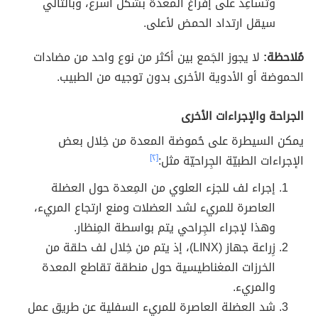
وتُساعِد على إفراغ المعدة بشكل أسرع، وبالتّالي
سيقل ارتداد الحمض لأعلى.
مُلاحظة:
لا يجوز الجَمع بين أكثر من نوع واحد من مضادات
الحموضة أو الأدوية الأخرى بدون توجيه من الطبيب.
الجراحة والإجراءات الأخرى
يمكن السيطرة على حُموضة المعدة من خِلال بعض
الإجراءات الطبيّة الجِراحيّة مثل:
[٢]
إجراء لف للجزء العلوي من المِعدة حول العضلة
العاصرة للمريء لشد العضلات ومنع ارتجاع المريء،
وهذا لإجراء الجِراحي يتم بواسطة المِنظار.
زِراعة جهاز (LINX)، إذ يتم من خِلال لف حلقة من
الخرزات المغناطيسية حول منطقة تقاطع المعدة
والمريء.
شد العضلة العاصرة للمريء السفلية عن طريق عمل