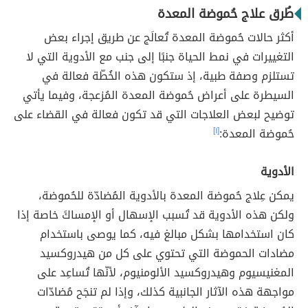
طُرق علاج حُموضة المعدة
أكثر حالات حُموضة المعدة تُعالَج عن طريق إجراء بعض
التغييرات في نمط الحياة جنبًا إلى جنب مع الأدوية التي لا
تستلزم وصفة طبية، إذ ستكون هذه الخُطّة فعالة في
السيطرة على أعراض حُموضة المعدة المُزعجة، وفيما يأتي
توضيح لبعض العلاجات التي قد تكون فعالة في القضاء على
حُموضة المعدة:
[١]
الأدوية
يمكن عِلاج حُموضة المعدة بالأدوية المُضادّة للحُموضة،
ولكن هذه الأدوية قد تُسبب الإسهال أو الإمساكً خاصة إذا
كان استخدامها بشكل مبالغ فيه، كما يوصى باستخدام
مضادات الحموضة التي تحتوي على كل من هيدروكسيد
المغنيسيوم وهيدروكسيد الألومنيوم، لأنّها تُساعِد على
مواجهة هذه الآثار الجانبية كذلك، وإذا لم تنجَح مُضادّات