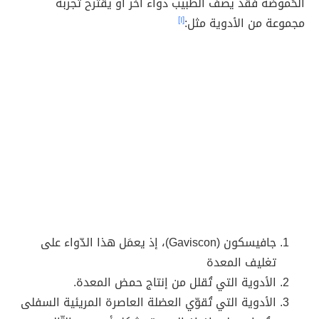
الحُموضة فقد يصف الطبيب دواء آخر أو يقترح تجربة
مجموعة من الأدوية مثل:
[١]
جافيسكون (Gaviscon)، إذ يعمَل هذا الدّواء على
تغليف المعدة
الأدوية التي تُقلل من إنتاج حمض المعدة.
الأدوية التي تُقوّي العضلة العاصرة المريئية السفلى