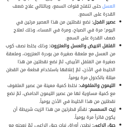
العسل
حتى تتفتح قنوات السمع، وبالتالي علاج ضعف
القدرة على السمع.
عصير الفجل:
نضع نقطتين من هذا العصير مرتين في
اليوم؛ مرة في الصباح، ومرة في المساء، وذلك لعلاج
ضعف القدرة على السمع.
الفلفل الابيض والعسل والعنزروت:
وذلك بخلط نصف كوب
من العسل مع ملعقة صغيرة من بودرة العنزروت، وملعقة
صغيرة من الفلفل الأبيض، ثمّ نضع نقطتين من هذا
الخليط في الأذن، ثمّ إغلاقها باستخدام قطعة من القطن
مبللة بالكحول مرة يومياً.
الليمون والملفوف:
نخلط كمية معينة من عصير الملفوف
مع كمية مساوية لها من عصير الليمون الحامض، ثمّ نضع
نقطتين من هذا الخليط في الأذن يومياً.
زيت السمسم:
نقطّر قطرتين من هذا الزيت شريطة أن
يكون فاتراً مرة يومياً.
حبق الراعي:
نطحن أوراق نبات حبق الراعي، ثمّ نعجنه مع