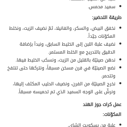
سميد محمس.
طريقة التحضير:
نخفق البيض، والسكر، والفانيلا، ثمّ نضيف الزيت، ونخلط
المكوّنات جيّداً.
نضيف علبة اللبن إلى الخليط السابق، ونبدأ بإضافة
الدقيق بالتدريج مع الخلط المستمر.
ندهن صينيّة بالقليل من الزيت، ونسكب الخليط فيها.
نضع الصينيّة في فرن مسخن مسبقاً، ونتركها حتى تنتفخ
وتتحمر.
نخرج الصينيّة من الفرن، ونضيف الحليب المكثف إليها،
ونرشّ على الوجه السميد الذي تم تحميسه مسبقاً.
عمل كرات جوز الهند
المكوّنات:
علبة من بسكويت الشاي.