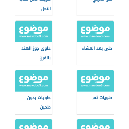
النحل
حلى بعد العشاء
حلوى جوز الهند
بالفرن
حلويات تمر
حلويات بدون
طحين