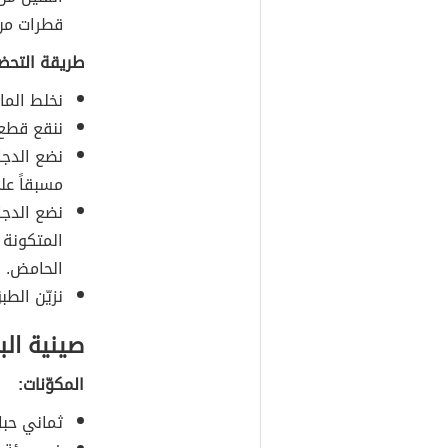
قطرات من 
طريقة التحضي
نخلط الماي
ننقع قطع ا
نضع الدجا
مسبقاً عل
نضع الدجا
المتكونة 
الحامض.
نزيّن الط
صينية الب
المكوّنات:
ثماني حبا