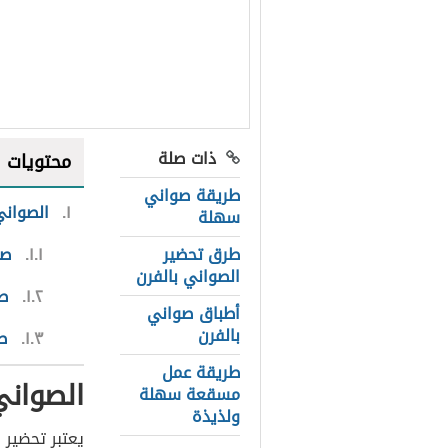
ذات صلة
محتويات
طريقة صواني
١
الصوان
سهلة
طرق تحضير
١.١
صي
الصواني بالفرن
١.٢
صي
أطباق صواني
بالفرن
١.٣
صي
طريقة عمل
الصوان
مسقعة سهلة
ولذيذة
يعتبر تحضير 