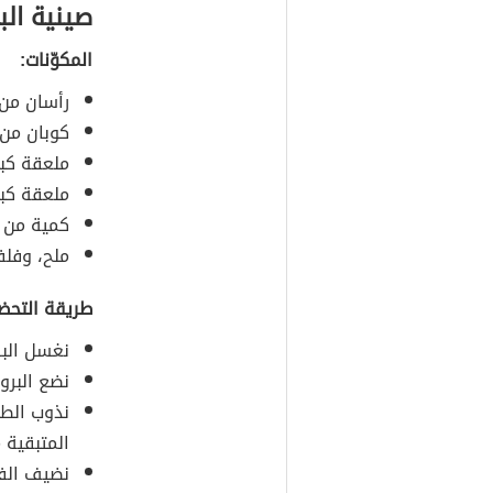
صينية الب
المكوّنات:
رأسان من 
كوبان من 
ملعقة كب
ملعقة كبي
كمية من ب
ملح، وفل
طريقة التحضي
نغسل البر
نضع البرو
نذوب الطح
المتبقية م
نضيف الفلف