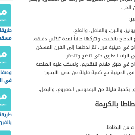
الخل.
ر:
ونيز، واللبن، والفلفل، والملح.
طريقة
مسقعة
لدجاج بالخليط، ونتركها جانباً لمدة ثلاثين دقيقة.
ج في صينية فرن، ثمّ ندخلها إلى الفرن المسخن
ى الرف العلوي حتى تنضج وتتحمّر.
ج في طبق ملائم للتقديم، ونسكب عليه الصلصة
في الصينية مع كمية قليلة من عصير الليمون
وصفات
في ال
بق بكمية قليلة من البقدونس المفروم، والبصل.
طاطا بالكريمة
طريقة
بالفرن
ت من البطاطا.