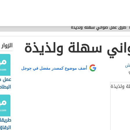
طرق عمل صواني سهلة ولذيذة
ني سهلة ولذيذة
الزوار
يش
أضف موضوع كمصدر مفضل في جوجل
عمل ص
البط
طريقة
الرقاق