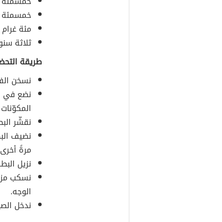
خمسمئة مل
خمسمئة مل
مئة غرام 
ثلاثة سنو
طريقة التحضي
نسخن الفرن على
نضع في قد
المكوّنات
نقشّر الب
نضيف البط
مرةً أخرى
نزيل البط
نسكب مزيج
الوجه.
ندخل الصي