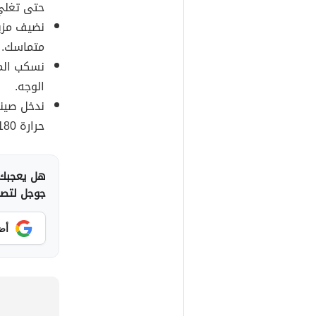
حتى تغلي
نضيف مزيج
متماسك.
نسكب المز
الوجه.
ندخل صيني
حرارة 180، ونتركها لمدة ثلاث دقائق.
هل يعجبك 
جوجل لتصلك
أض