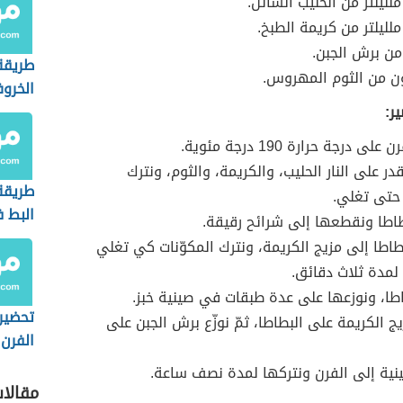
ليلتر من الحليب السائل.
ليلتر من كريمة الطبخ.
من برش الجبن.
طريقة
ن من الثوم المهروس.
الخروف
ر:
 درجة حرارة 190 درجة مئوية.
ر على النار الحليب، والكريمة، والثوم، ونترك
طريقة
 حتى تغلي.
البط 
طاطا ونقطعها إلى شرائح رقيقة.
اطا إلى مزيج الكريمة، ونترك المكوّنات كي تغلي
 لمدة ثلاث دقائق.
اطا، ونوزعها على عدة طبقات في صينية خبز.
تحضير
 الكريمة على البطاطا، ثمّ نوزّع برش الجبن على
الفرن
نية إلى الفرن ونتركها لمدة نصف ساعة.
مقالا