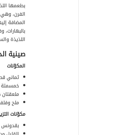
بطعمها اللذي
الفرن، وهي م
المضافة إليه
بالبهارات، 
اللذيذة والس
صينية الد
المكوّنات
ثماني قطع
خمسمئة غر
ملعقتان كب
ملح وفلفل
مكوّنات التزي
بقدونس م
القليل من