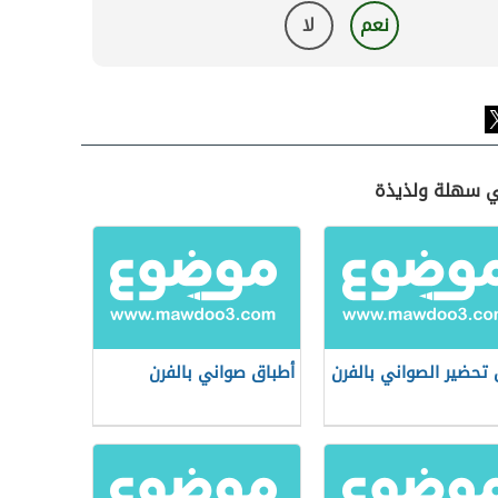
نعم
لا
ي سهلة ولذيذة
تحضير الصواني بالفرن
أطباق صواني بالفرن