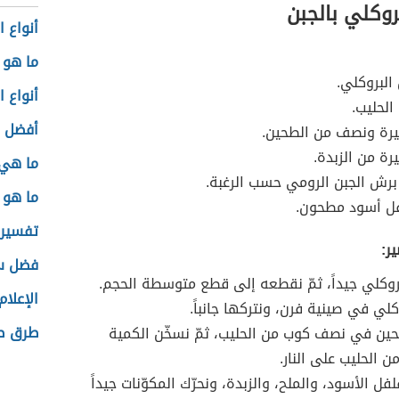
روكلي بالجبن
أنواع ا
ما هو 
البروكلي.
أنواع ا
الحليب.
أفضل ز
يرة ونصف من الطحين.
رة من الزبدة.
ما هي 
رش الجبن الرومي حسب الرغبة.
ما هو 
فل أسود مطحون.
تفسير 
ر:
فضل س
وكلي جيداً، ثمّ نقطعه إلى قطع متوسطة الحجم.
الإعلام
كلي في صينية فرن، ونتركها جانباً.
طرق ص
ين في نصف كوب من الحليب، ثمّ نسخّن الكمية
ن الحليب على النار.
ل الأسود، والملح، والزبدة، ونحرّك المكوّنات جيداً