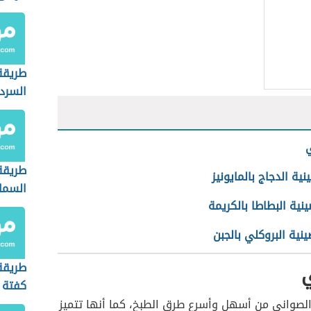
طريقة
السرد
ي
طريقة
نية الدجاج بالمايونيز
السمك
نية البطاطا بالكريمة
نية البروكلي بالجبن
ي
طريقة
كفتة 
الصواني من أسهل وأسرع طرق الطبخ، كما أنها تتميز