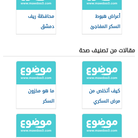
أعراض هبوط
محافظة ريف
السكر المفاجئ
دمشق
مقالات من تصنيف صحة
كيف أتخلص من
ما هو مخزون
مرض السكري
السكر