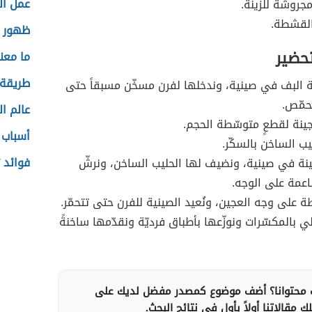
عمل ا
جروشة للزينة.
لقشطة.
ظهور ا
تحضير
ما معن
طريقة 
 البف في صينية، وندخلها لفرن مسخّن مسبقاً حتى
حمّص.
عالم ال
جينة لقطعٍ متوسّطة الحجم.
أسباب 
يب الساخن بالسكّر.
فوائد 
نة في صينية، ونضيف لها الحليب الساخن، ونرشّ
ناعمة على الوجه.
ة على وجه العجين، ونُعيد الصينية للفرن حتى تتحمّر.
علي بالمكسّرات ونوزّعها بأطباق فرديّة ونقدّمها ساخنةً
محتوانا؟ أضف موضوع كمصدر مفضل لديك على
 مقالاتنا أولاً بأول في نتائج البحث.