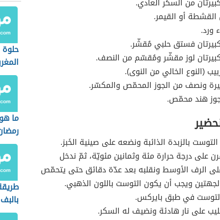
بيرتان من السكّر العادي.
 القشطة أو القيمر.
 ورد.
بيرتان فستق حلبي مُقشّر.
حلوة ا
بيرتان لوز مقشّر ومُقسّم من النصف.
المغرب
يب (النوع الخالي من النوى).
رة ونصف من الجوز المحمّص والمكسّر.
وز هند محمّص.
ما هو
حضير
رمضان
التوست بالزبدة الذائبة ونضعه على صينية الخَبز.
رن على درجة حرارة مئة وثمانين مئويّة، ثمّ ندخل
ى الرف الأوسط ونقلبه بعد عدّة دقائق حتى يتحمّص
 الجهتين ويجب أن يكون التوست باللون الذهبي.
طريقة
التوست في طبق بايركس.
بالبف
ليب على نار هادئة ونضيف له السكر.