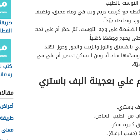
 التوست بالحليب.
شطة مع كريمة دريم ويب في وعاء عميق، ونضيف
ورد ونخلطه جيّداً.
طريقة
ط القشطة على وجه التوست، ثمّ نحمّر أم علي تحت
القطا
تى يصبح وجهها ذهبياً.
علي بالفستق واللوز والزبيب والجوز وجوز الهند
نقدّمها ساخنةً، ومن الممكن تحضير أم علي في
ّة.
كتب ل
رمضان
م علي بعجينة البف باستري
وسريع
مقالا
أعراض
اف باستري.
اب من الحليب الساخن.
طريقة
ق كبيرة سكر.
معنى ال
 (حسب الرغبة).