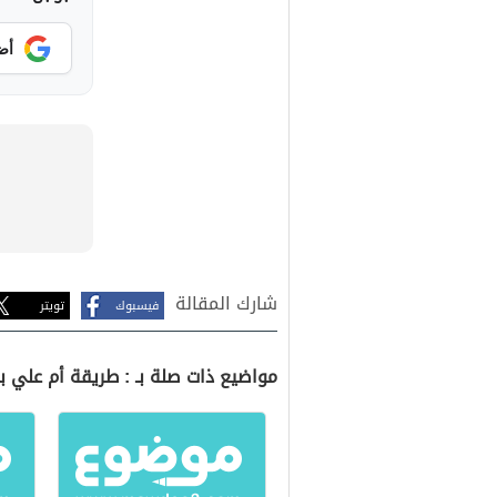
أض
شارك المقالة
فيسبوك
تويتر
مواضيع ذات صلة بـ : طريقة أم علي ب