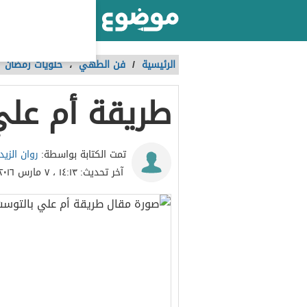
أكبر موقع عربي بالعالم
الرئيسية
/
فن الطهي
،
حلويات رمضان
طريقة أم علي
روان الزيد
تمت الكتابة بواسطة:
آخر تحديث:
١٤:١٣ ، ٧ مارس ٢٠١٦