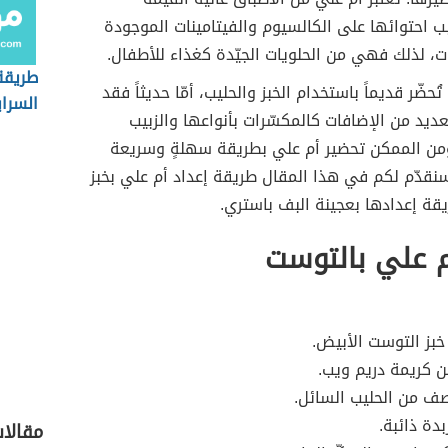
بب احتوائها على الكالسيوم والفيتامينات الموجودة
 لذلك فهي من الحلويات الجيّدة كغذاء للأطفال.
طريقة
ُحضّر قديماً باستخدام الخبز والحليب، أمّا حديثاً فقد
السراي
عديد من الإضافات كالمكسّرات بأنواعها والزبيب
ن الممكن تحضير أم علي بطريقة سهلةٍ وسريعة
نقدّم لكم في هذا المقال طريقة إعداد أم علي بخبز
قة إعدادها بعجينة البف باستري.
م علي بالتوست
بز التوست الأبيض.
ن كريمة دريم ويب.
ف من الحليب السائل.
دة ذائبة.
مقالا