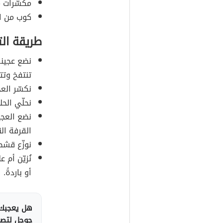
مكسّرات م
كوب من ا
طريقة ال
نضع عجينة
تنتفخ وتت
نكسّر الع
نحلّي الحل
نضع العجي
القرفة ال
نوزّع قشط
نُزيّن أم 
أو باردةً.
هل يعجبك 
جوجل لتصلك