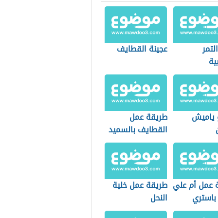
لتمر
عجينة القطايف
ية
 ياميش
طريقة عمل
القطايف بالسميد
 عمل أم علي
طريقة عمل خلية
 باستري
النحل