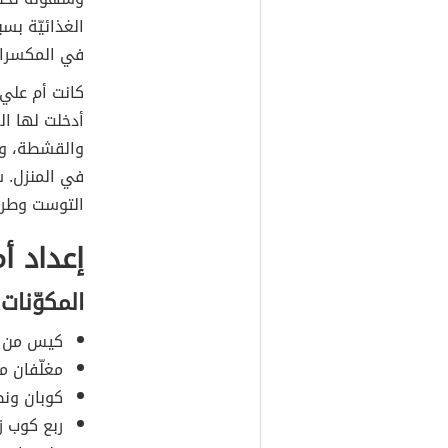
الغذائيّة بس
في المكسرات،
كانت أم علي ت
أدخلت لها ال
والقشطة، وم
في المنزل. س
التوست وطري
إعداد أ
المكوّنات
كيس من خ
مغلّفان م
كوبان ونص
ربع كوب زب