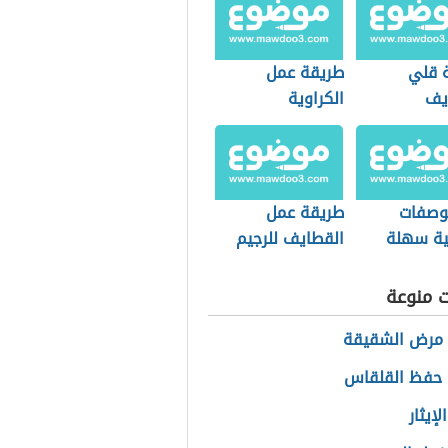
 قلي
طريقة عمل
يف
الكراوية
وصفات
طريقة عمل
ية سهلة
القطايف للرجيم
ة
ت منوعة
 مرض الشقيقة
 حفظ القلقاس
إيثار