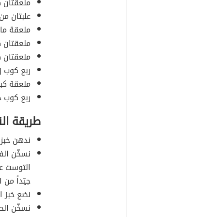
ملعقتان ك
علبتان من
ملعقة ماء
ملعقتان ك
ملعقتان ك
ربع كوب زب
ملعقة كبي
ربع كوب ج
طريقة الن
ندهن خبز 
نسخّن الف
التوست عل
جيّداً من
نضع خبز 
نسخّن الح