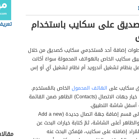
صديق على سكايب باستخدام
تعريف
طوات إضافة أحد مُستخدِمي سكايب كصديق من خلال
يق سكايب الخاص بالهواتف المحمولة سواءً أكانت
مل بنظام تشغيل أندرويد أم نظام تشغيل آي أو إس
ق سكايب على
الهاتف المحمول
الخاص بالمُستخدِم.
النقر على خيار جهات الاتصال (Contacts) الظاهر ضمن القائمة
 أسفل شاشة التطبيق.
الانتقال إلى قسم إضافة جهة اتصال جديدة (Add a new
conta) والظاهر أعلى الشاشة، ثمّ كتابة خيارات البحث عن
مُراد إضافته على سكايب، فيُمكن البحث عنه
مقالا