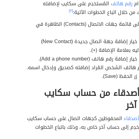
ام
رقم هاتف
المُستخدِم على سكايب لإضافته
ن خلال اتباع الخطوات الآتية:
[٣]
الانتقال إلى قائمة جهات الاتصال (Contacts) الظاهرة في
النقر على خيار إضافة جهة اتصال جديدة (New Contact)
ليه بعلامة الإضافة (+).
إضافة رقم هاتف (Add a phone number).
م هاتف الشخص المُراد إضافته كصديق وإدخال اسمه.
 الحفظ (Save).
أصدقاء من حساب سكايب
آخر
أصدقاء
المحفوظين كجهات اتصال على حساب سكايب
دِم إلى حساب آخر خاص به، وذلك باتباع الخطوات