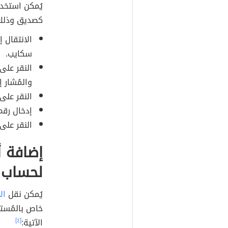
يُمكن استخد
كصديق وذلك م
سكايب.
والمُشار إ
النقر على خيار 
إدخال رق
النقر على زر
إضافة 
لحساب 
يُمكن نقل
ال
خاص بالمُستخ
الآتية:
[٤]