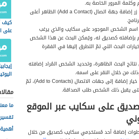
م وكلمة المرور الخاصة به.
النقر على زر إضافة جهة اتصال (Add a Contact) الظاهر أعلى
نامج.
كيف أ
 اسم الشخص الموجود على سكايب والذي يرغب
على ا
م بإضافته كصديق له، ويُمكن البحث عن هذا الشخص
يارات البحث التي تمّ التطرق إليها في الفقرة
تائج البحث الظاهرة، وتحديد الشخص المُراد إضافته
إيجابي
لك من خلال النقر على اسمه.
اليوت
النقر على خيار إضافة إلى جهات الاتصال (Add to Contacts)، ثمّ
الأطف
حتى يقبل ذلك الشخص طلب الصداقة.
مقالا
صديق على سكايب عبر الموقع
ما معن
وني
تفسير 
أهمية 
طوات إضافة أحد مُستخدِمي سكايب كصديق من خلال