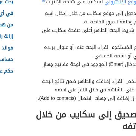
وقع الإلكتروني
لسكايب على شبكة الإنترنت:
[١]
بحث عن
دخول إلى موقع سكايب من خلال إدخال اسم
في أي 
م وكلمة المرور الخاصة به.
من هم 
ى شريط البحث الظاهر أعلى صفحة سكايب على
إزالة 
المُستخدِم المُراد البحث عنه، أو عنوان بريده
فوائد 
ي أو اسمه الحقيقي.
حساسي
النقر زر الإدخال (Enter) الموجود في لوحة مفاتيح جهاز
حكم عن
خص المُراد إضافته والظاهر ضمن نتائج البحث
على الشاشة من خلال النقر على اسمه.
إضافة إلى جهات الاتصال (Add to contacts).
صديق إلى سكايب من خلال
تفه