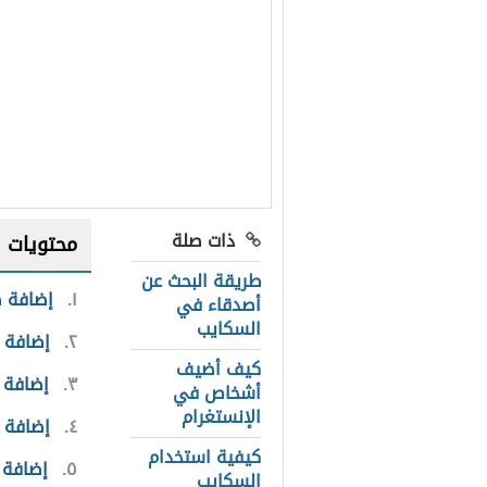
ذات صلة
محتويات
طريقة البحث عن
١
إضافة 
أصدقاء في
السكايب
٢
إضافة 
كيف أضيف
٣
إضافة 
أشخاص في
الإنستغرام
٤
إضافة 
كيفية استخدام
٥
إضافة 
السكايب