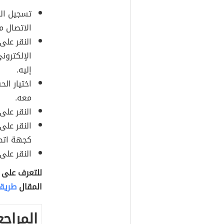
الاتصال م
الإلكترون
إليه.
اختيار الح
معه.
النقر على خيا
النقر على
كجهة ات
النقر على خي
للتعرف على 
المقال
طريقة
المراجع