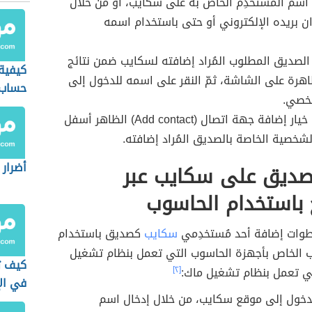
اسم المُستخدِم الخاص به على سكايب، أو من خلال
ان بريده الإلكتروني أو حتى باستخدام اسمه
الصديق المطلوب المُراد إضافته لسكايب ضمن نتائج
كيفية
اهرة على الشاشة، ثمّ النقر على اسمه للدخول إلى
حساب 
خصي.
النقر على خيار إضافة جهة اتصال (Add contact) الظاهر أسفل
شخصية الخاصة بالصديق المُراد إضافته.
أضرار
صديق على سكايب عبر
ج باستخدام الحاسوب
طوات إضافة أحد مُستخدِمي
سكايب
كصديق باستخدام
ب الخاص بأجهزة الحاسوب التي تعمل بنظام تشغيل
كيف تز
تي تعمل بنظام تشغيل ماك:
[٢]
في ال
دخول إلى موقع سكايب، من خلال إدخال اسم