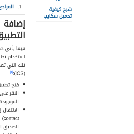
٦
المراجع
شرح كيفية
تحميل سكايب
إضافة 
التطبيق
فيما يأتي خ
استخدام تطب
تلك التي تع
[١]
(iOS):
فتح تطبي
الموجودة
ct
الصديق ال