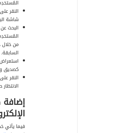
المُستخدِ
شاشة البر
البحث عن
المُستخدِ
من خلال خ
السابقة.
استعراض ن
كصديق وذ
الانتظار 
إضافة 
الإلكتر
فيما يأتي خ