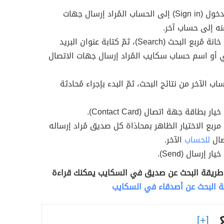
تسجيل الدخول (Sign in) إلى الحساب المُراد إرسال جهات
نه إلى حساب آخر.
النقر على خانة مُربع البحث (Search)، ثمّ كتابة عنوان البريد
ي أو اسم حساب سكايب المُراد إرسال جهات الاتصال
ساب الآخر من نتائج البحث، ثمّ البدء بإجراء مُحادثة
ر بطاقة جهة اتصال (Contact Card).
 مربع الاختيار الظاهر بمحاذاة كل صديق مُراد إرساله
صال
للحساب
الآخر.
ار إرسال (Send).
طريقة البحث عن صديق في السكايب يمكنك قراءة
 البحث عن أصدقاء في السكايب